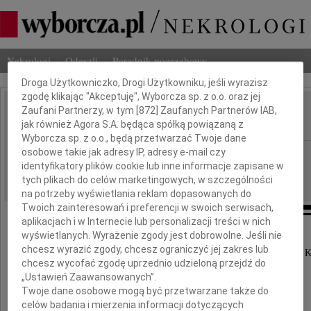
Dbamy o Twoją prywatność
Nekrologi
Odeszli
Poradnik pogrzebowy
Droga Użytkowniczko, Drogi Użytkowniku, jeśli wyrazisz
zgodę klikając "Akceptuję", Wyborcza sp. z o.o. oraz jej
Zaufani Partnerzy, w tym [
872
] Zaufanych Partnerów IAB,
Jan Gorczyca
IMIĘ I NAZWISKO:
jak również Agora S.A. będąca spółką powiązaną z
Wyborcza sp. z o.o., będą przetwarzać Twoje dane
osobowe takie jak adresy IP, adresy e-mail czy
Katowice
REGION:
identyfikatory plików cookie lub inne informacje zapisane w
11.07.2013
DATA EMISJI:
tych plikach do celów marketingowych, w szczególności
na potrzeby wyświetlania reklam dopasowanych do
Twoich zainteresowań i preferencji w swoich serwisach,
aplikacjach i w Internecie lub personalizacji treści w nich
wyświetlanych. Wyrażenie zgody jest dobrowolne. Jeśli nie
chcesz wyrazić zgody, chcesz ograniczyć jej zakres lub
Z wielkim smutkiem żegnamy naszego Przyjaciela i 
chcesz wycofać zgodę uprzednio udzieloną przejdź do
„Ustawień Zaawansowanych”.
Twoje dane osobowe mogą być przetwarzane także do
celów badania i mierzenia informacji dotyczących