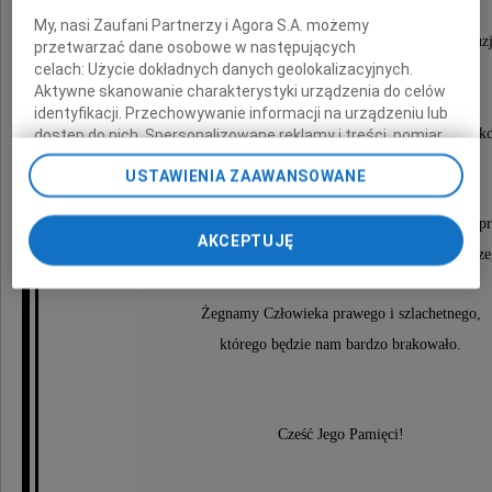
Odszedł na wieczną wędrówkę
My, nasi Zaufani Partnerzy i Agora S.A. możemy
Człowiek ogromnej życzliwości dla innych, wielki entuzj
przetwarzać dane osobowe w następujących
celach:
Użycie dokładnych danych geolokalizacyjnych.
miłośnik przyrody, popularyzator Beskidów,
Aktywne skanowanie charakterystyki urządzenia do celów
organizator i wykładowca szkoleń PTTK,
identyfikacji. Przechowywanie informacji na urządzeniu lub
inicjator i organizator wielu imprez turystyki kwalifi
dostęp do nich. Spersonalizowane reklamy i treści, pomiar
reklam i treści, badnie odbiorców i ulepszanie usług.
i krajoznawczych.
USTAWIENIA ZAAWANSOWANE
Lista Zaufanych Partnerów
Przez niemal pół wieku z wielkim oddaniem służył s
AKCEPTUJĘ
Polskiego Towarzystwa Turystyczno-Krajoznawcze
Żegnamy Człowieka prawego i szlachetnego,
którego będzie nam bardzo brakowało.
Cześć Jego Pamięci!