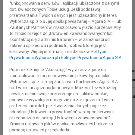
funkcjonowania serwisów i aplikacji lub łączone z danymi
dot. świadczonych Tobie usług. Jeśli podstawą
przetwarzania Twoich danych jest uzasadniony interes
Jana Gorczycę
Wyborcza sp. z o.o., jej spółki powiązanej – Agora S.A. – lub
Zaufanych Partnerów, masz prawo wyrazić sprzeciw. Aby
to zrobić przejdź do „Ustawień Zaawansowanych” lub
skontaktuj się z administratorem – w zależności od
Członka Honorowego PTTK
zakresu sprzeciwu i podmiotu, wobec którego jest
kierowany. Więcej informacji znajdziesz w
Polityce
Prywatności Wyborcza.pl
i
Polityce Prywatności Agora S.A.
W latach 1965-1990
Poprzez kliknięcie "Akceptuję" wyrażasz zgodę na
sekretarza komisji rewizyjnej Oddziału PTTK w Bielsku
zainstalowanie i przechowywanie plików typu cookie
sekretarza, Wiceprezesa i Prezesa komisji rewizyjn
Wyborczej sp. z o. o. jej Zaufanych Partnerów i Agora S.A.
na Twoim urządzeniu końcowym. Możesz też w każdej
Zarządu Wojewódzkiego PTTK w Bielsku-Białej
chwili zmienić swoje preferencje dot. plików cookie,
w latach 1992-2005 Wiceprezesa Oddziału PTTK w Bielsk
ponownie wywołując narzędzie do zarządzania Twoimi
w latach 1997-2013 członka i Wiceprezesa
preferencjami dot. przetwarzania danych poprzez
odnośnik „Ustawienia prywatności” w stopce serwisu i
Głównej Komisji Rewizyjnej PTTK.
przechodząc do sekcji „Ustawienia zaawansowane”.
Zmiana ustawień plików cookie możliwa jest także za
pomocą ustawień przeglądarki.