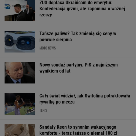
OFERTY AVANTI24
Iran. Media: Modżtaba
Quiz. Trzy znane
Gawryluk kryty
Chamenei jest w
nazwiska, jedno imię.
za debatę u
stanie krytycznym
Uda ci się je szybko
Nawrockiego. T
skojarzyć?
tłumaczy
ŻYĆ LEPIEJ