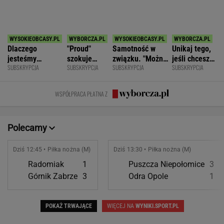
SPORT.PL
Koszmar na przedostatnim etapie.
Niewiadoma nie jest już liderką Tour de France
KOLARSTWO