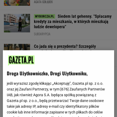
AGATA GOŁĄBEK
Siedem lat gehenny. "Spłacamy
kredyty za mieszkania, w których mieszkają
ludzie dewelopera"
SUBSKRYPCJA
Co jada się u prezydenta? Szczegóły
zamówienia za pół miliona złotych
Droga Użytkowniczko, Drogi Użytkowniku,
Nowe zdjęcie Johna Goodmana trafiło do
sieci. Aktor schudł 90 kg
jeśli wyrazisz zgodę klikając „Akceptuję”, Gazeta.pl sp. z o.o.
oraz jej Zaufani Partnerzy, w tym [
676
] Zaufanych Partnerów
IAB, jak również Agora S.A. będąca spółką powiązaną z
Gawryluk reaguje na krytykę po debacie u
Gazeta.pl sp. z o.o., będą przetwarzać Twoje dane osobowe
Nawrockiego. Co na to Polsat?
takie jak adresy IP, adresy e-mail czy identyfikatory plików
cookie lub inne informacje zapisane w tych plikach do celów