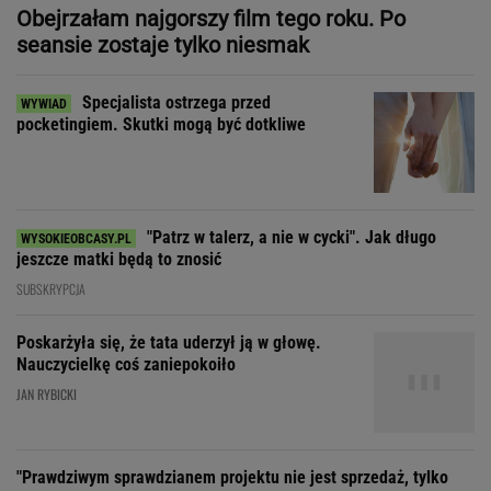
"Patrz w talerz, a nie w cycki". Jak długo
jeszcze matki będą to znosić
SUBSKRYPCJA
Poskarżyła się, że tata uderzył ją w głowę.
Nauczycielkę coś zaniepokoiło
JAN RYBICKI
"Prawdziwym sprawdzianem projektu nie jest sprzedaż, tylko
to, czy wytrzyma próbę czasu"
Zakochała się w kucharzu z
chińskiego baru w Bydgoszczy
SUBSKRYPCJA