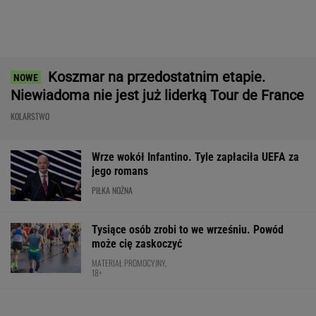
Mistrzowie z Japonii zaskakują ponownie.
Legendarny Lexus RX to materiał na hit.
Pobierz cennik i zobacz ofertę!
MATERIAŁ PROMOCYJNY
Mistrzyni olimpijska kończy karierę. To żona
znanego piłkarza
Rozstrzygnęli mecz Igi Świątek z Kostiuk.
Koniec w trzech setach
TENIS
Anastazja Kuś mistrzynią świata! Historyczny
występ, brawo!
LEKKOATLETYKA