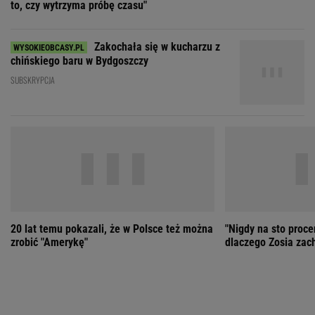
20 lat temu pokazali, że w Polsce też można
"Nigdy na sto proce
zrobić "Amerykę"
dlaczego Zosia zac
ZOBACZ WSZYSTKIE
Wybierz miasto
PEŁNA POGODA
Załaduj ponownie
Jakość powietrza:
-
Ciśnienie:
Opady:
Zachmurzenie:
-
-%
-%