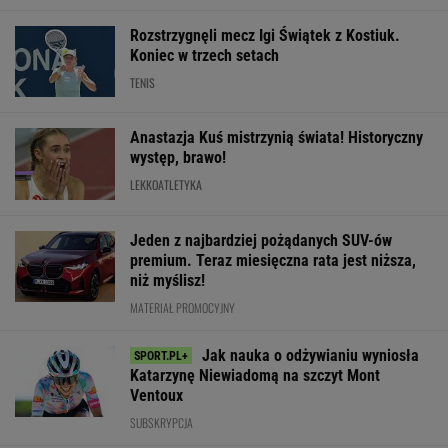
WIĘCEJ NIŻ WYNIK. SUBSKRYBUJ
POLITYKA
Tisza wybrała
Sondaż:
Amerykanin
Seria ataków
Andrasa Bakę
Kwaśniewskiego
więziony w
nożowników w
na kandydata
lubią wszyscy,
Rosji. Jego stan
Kamiennej
na prezydenta
Dudę
jest krytyczny
Górze. Nowe
praktycznie nikt
informacje
WIADOMOŚCI