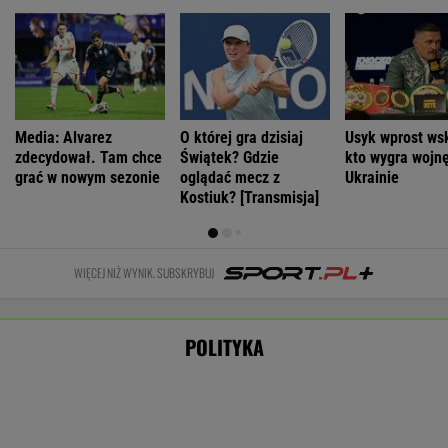
Zwrot w sprawie Patriotów. Zełenski:
Mamy umowy z USA
Nie będzie nowej umowy TVP z Kościołem.
Obowiązuje ta podpisana przez Kurskiego
MARCIN KOZŁOWSKI