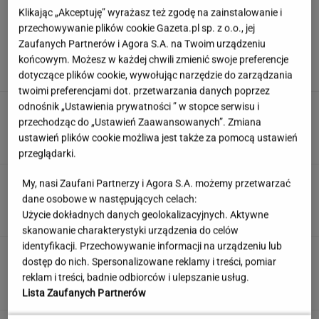
Klikając „Akceptuję” wyrażasz też zgodę na zainstalowanie i
przechowywanie plików cookie Gazeta.pl sp. z o.o., jej
Umiesz się zachować? Sprawdź to w quizie z
Zaufanych Partnerów i Agora S.A. na Twoim urządzeniu
zasad savoir vivre!
końcowym. Możesz w każdej chwili zmienić swoje preferencje
dotyczące plików cookie, wywołując narzędzie do zarządzania
twoimi preferencjami dot. przetwarzania danych poprzez
odnośnik „Ustawienia prywatności ” w stopce serwisu i
"Mam nadzieję, że zrobią trzecią część". Po 20
latach wywołał burzę
przechodząc do „Ustawień Zaawansowanych”. Zmiana
ustawień plików cookie możliwa jest także za pomocą ustawień
przeglądarki.
Jeden wakacyjny nawyk może mieć
My, nasi Zaufani Partnerzy i Agora S.A. możemy przetwarzać
nieprzyjemne konsekwencje. Też tak robisz?
dane osobowe w następujących celach:
Użycie dokładnych danych geolokalizacyjnych. Aktywne
MATERIAŁ PROMOCYJNY
skanowanie charakterystyki urządzenia do celów
identyfikacji. Przechowywanie informacji na urządzeniu lub
Uruchomili "Tindera dla
dostęp do nich. Spersonalizowane reklamy i treści, pomiar
medyków". Szybko zgłosili się też adwokaci
reklam i treści, badnie odbiorców i ulepszanie usług.
SUBSKRYPCJA
Lista Zaufanych Partnerów