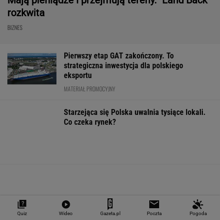
"Teraz wiemy".
1,5 tys. zł za adopcję
Zaćmienie Słoń
Naukowcy odkryli
psa. Nie trzeba nawet
będzie spektak
nowe zagrożenie
mieszkać w tej gminie
Tak zrobisz naj
związane z
zdjęcia
mikroplastikiem
WALUTY I GIEŁDA
EUR
USD
CHF
GBP
WIG
4,2983
3,7187
4,6027
5,0166
151 782,92
-0,09%
-0,41%
0,15%
-0,13%
-0,24%
SPRAWDŹ NOTOWANIA
Quiz
Wideo
Gazeta.pl
Poczta
Pogoda