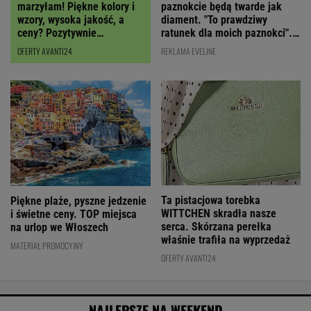
paznokcie będą twarde jak
marzyłam! Piękne kolory i
diament. "To prawdziwy
wzory, wysoka jakość, a
ratunek dla moich paznokci".
ceny? Pozytywnie
Cena? Niska!
zaskakują!
REKLAMA EVELINE
OFERTY AVANTI24
Ta pistacjowa torebka
Piękne plaże, pyszne jedzenie
WITTCHEN skradła nasze
i świetne ceny. TOP miejsca
serca. Skórzana perełka
na urlop we Włoszech
właśnie trafiła na wyprzedaż
MATERIAŁ PROMOCYJNY
OFERTY AVANTI24
NAJLEPSZE NA WEEKEND