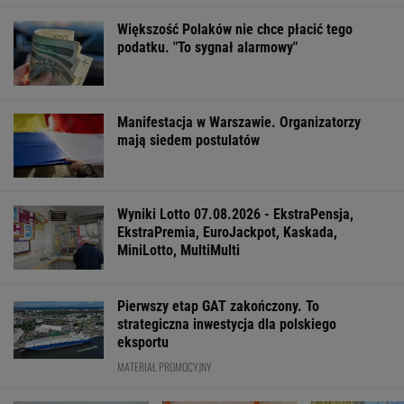
Najbardziej absurdalna rzecz w nowym
"1670"? Tym razem to ja marudzę
Zaćmienie 12 sierpnia: praktyczny przewodnik
Katarzyna poroniła. Lekarka uparła się przy
skrobance
FINANSE I TECHNOLOGIA