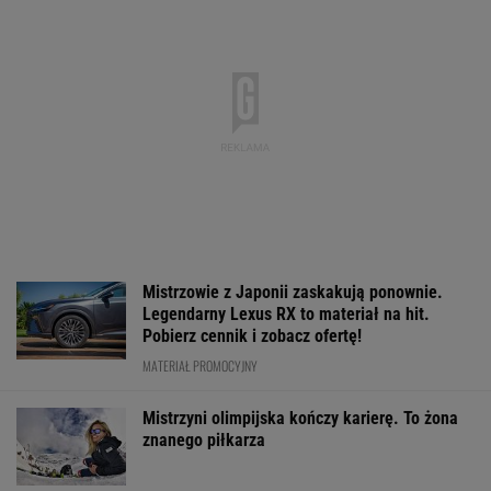
Jeden z najbardziej pożądanych SUV-ów
premium. Teraz miesięczna rata jest niższa,
niż myślisz!
MATERIAŁ PROMOCYJNY
Jak nauka o odżywianiu wyniosła
Katarzynę Niewiadomą na szczyt Mont
Ventoux
SUBSKRYPCJA
Media: Alvarez
O której gra dzisiaj
Usyk wprost ws
zdecydował. Tam chce
Świątek? Gdzie
kto wygra wojn
grać w nowym sezonie
oglądać mecz z
Ukrainie
Kostiuk? [Transmisja]