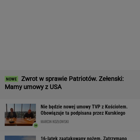
Większość Polaków nie chce płacić tego
podatku. "To sygnał alarmowy"
Manifestacja w Warszawie. Organizatorzy
mają siedem postulatów
Wyniki Lotto 07.08.2026 - EkstraPensja,
EkstraPremia, EuroJackpot, Kaskada,
MiniLotto, MultiMulti
Pierwszy etap GAT zakończony. To
strategiczna inwestycja dla polskiego
eksportu
MATERIAŁ PROMOCYJNY