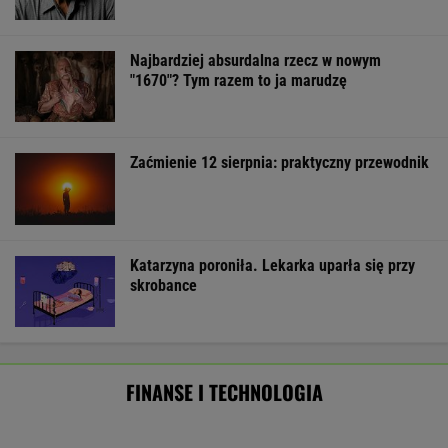
Starzejąca się Polska uwalnia tysiące lokali.
Co czeka rynek?