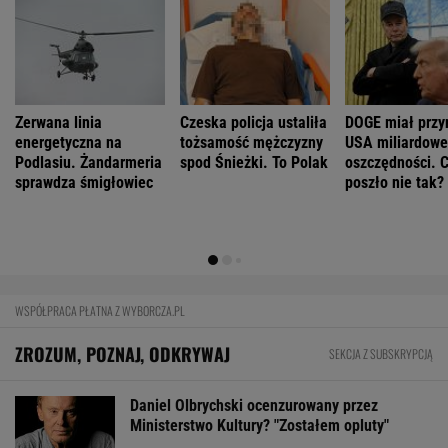
Mają pieniądze i przejmują tereny. "Land Back"
rozkwita
BIZNES
Pierwszy etap GAT zakończony. To
strategiczna inwestycja dla polskiego
eksportu
MATERIAŁ PROMOCYJNY