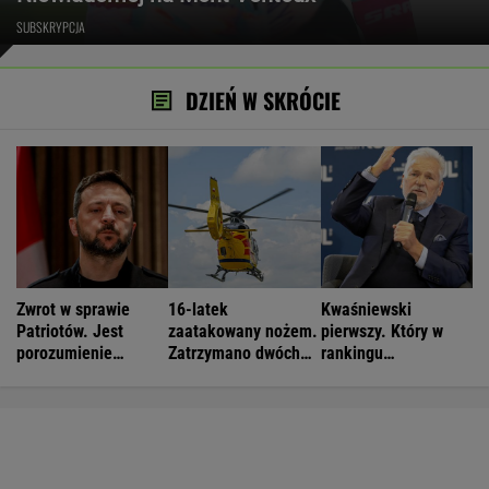
SUBSKRYPCJA
DZIEŃ W SKRÓCIE
Zwrot w sprawie
16-latek
Kwaśniewski
Patriotów. Jest
zaatakowany nożem.
pierwszy. Który w
porozumienie
Zatrzymano dwóch
rankingu
Ukrainy i USA
nastolatków
prezydentów jest
Duda?