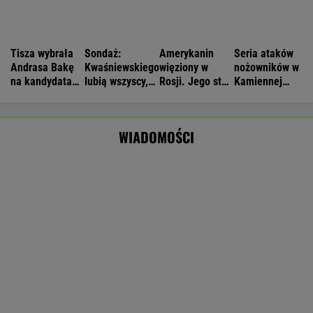
16-latek zaatakowany nożem. Zatrzymano
dwóch nastolatków
IMGW pokazał nową prognozę. Upały wracają
do Polski