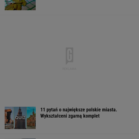
Konfederacja grzmi, ale zapomina o ważnej
rzeczy
Tańsze paliwo? Tak zmienią się ceny w
połowie sierpnia
MOTO NEWS
Nowy sondaż partyjny. PiS z najniższym
wynikiem od lat
Cały świat widział, jak Switolina potraktowała
rywalkę po meczu
TENIS
Sandały Keen to synonim wakacyjnego
komfortu - teraz tańsze o niemal 100 zł