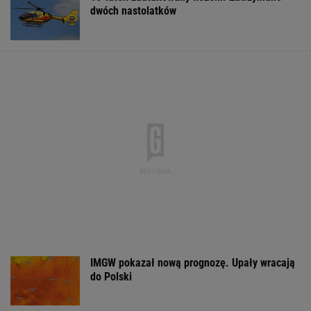
Zerwana linia
Czeska policja ustaliła
DOGE miał przy
energetyczna na
tożsamość mężczyzny
USA miliardowe
Podlasiu. Żandarmeria
spod Śnieżki. To Polak
oszczędności. 
sprawdza śmigłowiec
poszło nie tak?
WSPÓŁPRACA PŁATNA Z WYBORCZA.PL
ZROZUM, POZNAJ, ODKRYWAJ
SEKCJA Z SUBSKRYPCJĄ
Daniel Olbrychski ocenzurowany przez
Ministerstwo Kultury? "Zostałem opluty"