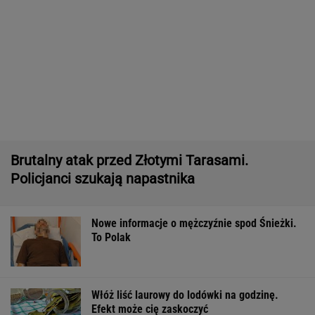
11 pytań o największe polskie miasta.
Wykształceni zgarną komplet
ZUS dopłaca Ukraińcom do emerytur.