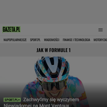
NAJPOPULARNIEJSZE
SPORT.PL
WIADOMOŚCI
FINANSE I TECHNOLOGIA
MOTORYZA
JAK W FORMULE 1
Zachwyćmy się wyczynem
Niewiadomej na Mont Ventoux