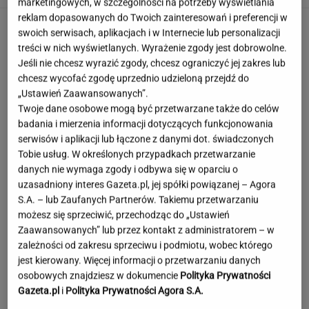
marketingowych, w szczególności na potrzeby wyświetlania
reklam dopasowanych do Twoich zainteresowań i preferencji w
swoich serwisach, aplikacjach i w Internecie lub personalizacji
treści w nich wyświetlanych. Wyrażenie zgody jest dobrowolne.
Jeśli nie chcesz wyrazić zgody, chcesz ograniczyć jej zakres lub
chcesz wycofać zgodę uprzednio udzieloną przejdź do
„Ustawień Zaawansowanych”.
Twoje dane osobowe mogą być przetwarzane także do celów
badania i mierzenia informacji dotyczących funkcjonowania
serwisów i aplikacji lub łączone z danymi dot. świadczonych
Tobie usług. W określonych przypadkach przetwarzanie
danych nie wymaga zgody i odbywa się w oparciu o
uzasadniony interes Gazeta.pl, jej spółki powiązanej – Agora
S.A. – lub Zaufanych Partnerów. Takiemu przetwarzaniu
możesz się sprzeciwić, przechodząc do „Ustawień
Zaawansowanych” lub przez kontakt z administratorem – w
zależności od zakresu sprzeciwu i podmiotu, wobec którego
jest kierowany. Więcej informacji o przetwarzaniu danych
To najdłuższe jezioro w Polsce. Ma aż 16 wysp
osobowych znajdziesz w dokumencie
Polityka Prywatności
Gazeta.pl
i
Polityka Prywatności Agora S.A.