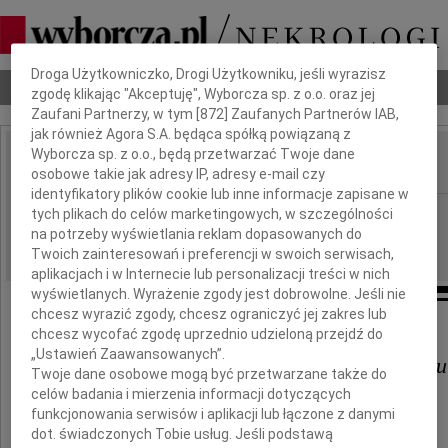
Dbamy o Twoją prywatność
Droga Użytkowniczko, Drogi Użytkowniku, jeśli wyrazisz
Nekrologi
Odeszli
Poradnik pogrzebowy
zgodę klikając "Akceptuję", Wyborcza sp. z o.o. oraz jej
Zaufani Partnerzy, w tym [
872
] Zaufanych Partnerów IAB,
jak również Agora S.A. będąca spółką powiązaną z
Wyborcza sp. z o.o., będą przetwarzać Twoje dane
osobowe takie jak adresy IP, adresy e-mail czy
IMIĘ I NAZWISKO:
identyfikatory plików cookie lub inne informacje zapisane w
Lublin
tych plikach do celów marketingowych, w szczególności
REGION:
na potrzeby wyświetlania reklam dopasowanych do
06.02.2010
DATA EMISJI:
Twoich zainteresowań i preferencji w swoich serwisach,
aplikacjach i w Internecie lub personalizacji treści w nich
wyświetlanych. Wyrażenie zgody jest dobrowolne. Jeśli nie
chcesz wyrazić zgody, chcesz ograniczyć jej zakres lub
Posłowi na Sejm RP
chcesz wycofać zgodę uprzednio udzieloną przejdź do
„Ustawień Zaawansowanych”.
Włodzimierzowi Karpińskiemu
Twoje dane osobowe mogą być przetwarzane także do
celów badania i mierzenia informacji dotyczących
funkcjonowania serwisów i aplikacji lub łączone z danymi
wyrazy głębokiego współczucia
dot. świadczonych Tobie usług. Jeśli podstawą
z powodu śmierci