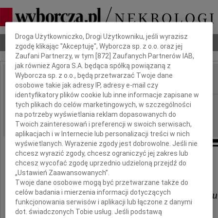
Dbamy o Twoją prywatność
Droga Użytkowniczko, Drogi Użytkowniku, jeśli wyrazisz
Nekrologi
Odeszli
Poradnik pogrzebowy
zgodę klikając "Akceptuję", Wyborcza sp. z o.o. oraz jej
Zaufani Partnerzy, w tym [
872
] Zaufanych Partnerów IAB,
jak również Agora S.A. będąca spółką powiązaną z
Wyborcza sp. z o.o., będą przetwarzać Twoje dane
osobowe takie jak adresy IP, adresy e-mail czy
IMIĘ I NAZWISKO:
identyfikatory plików cookie lub inne informacje zapisane w
cała Polska
REGION:
tych plikach do celów marketingowych, w szczególności
na potrzeby wyświetlania reklam dopasowanych do
06.02.2010
DATA EMISJI:
Twoich zainteresowań i preferencji w swoich serwisach,
aplikacjach i w Internecie lub personalizacji treści w nich
wyświetlanych. Wyrażenie zgody jest dobrowolne. Jeśli nie
chcesz wyrazić zgody, chcesz ograniczyć jej zakres lub
chcesz wycofać zgodę uprzednio udzieloną przejdź do
Panu Posłowi
„Ustawień Zaawansowanych”.
Twoje dane osobowe mogą być przetwarzane także do
celów badania i mierzenia informacji dotyczących
Włodzimierzowi Karpińskiemu
funkcjonowania serwisów i aplikacji lub łączone z danymi
dot. świadczonych Tobie usług. Jeśli podstawą