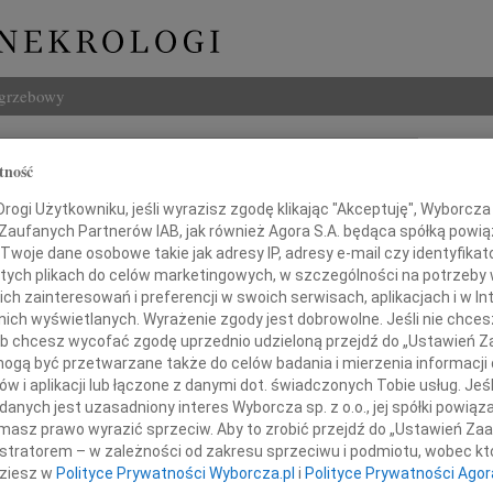
ogrzebowy
Szukaj
tność
la Górska
Imię i na
ogi Użytkowniku, jeśli wyrazisz zgodę klikając "Akceptuję", Wyborcza sp
 Zaufanych Partnerów IAB, jak również Agora S.A. będąca spółką powi
Twoje dane osobowe takie jak adresy IP, adresy e-mail czy identyfikato
 tych plikach do celów marketingowych, w szczególności na potrzeby 
 zainteresowań i preferencji w swoich serwisach, aplikacjach i w Int
INNE NE
w nich wyświetlanych. Wyrażenie zgody jest dobrowolne. Jeśli nie chce
03.0
 lub chcesz wycofać zgodę uprzednio udzieloną przejdź do „Ustawień
Dla B
gą być przetwarzane także do celów badania i mierzenia informacji
Magd
w i aplikacji lub łączone z danymi dot. świadczonych Tobie usług. Jeś
Magda
nych jest uzasadniony interes Wyborcza sp. z o.o., jej spółki powiąza
Barba
masz prawo wyrazić sprzeciw. Aby to zrobić przejdź do „Ustawień Z
Z głę
istratorem – w zależności od zakresu sprzeciwu i podmiotu, wobec któ
Stani
dziesz w
Polityce Prywatności Wyborcza.pl
i
Polityce Prywatności Agor
23 cz