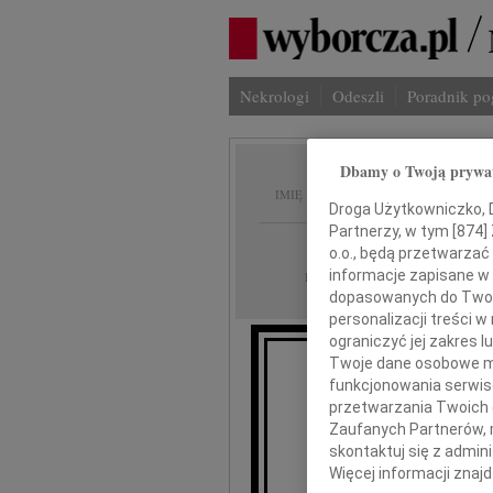
Nekrologi
Odeszli
Poradnik p
Dbamy o Twoją prywa
Gabrie
IMIĘ I NAZWISKO:
Droga Użytkowniczko, Dr
Partnerzy, w tym [
874
]
Kraków
REGION:
o.o., będą przetwarzać 
04.07.2013
informacje zapisane w
DATA EMISJI:
dopasowanych do Twoich
personalizacji treści 
ograniczyć jej zakres
Twoje dane osobowe mo
funkcjonowania serwisó
przetwarzania Twoich da
Zaufanych Partnerów, 
skontaktuj się z admin
Więcej informacji znaj