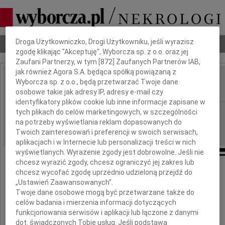
Dbamy o Twoją prywatność
Droga Użytkowniczko, Drogi Użytkowniku, jeśli wyrazisz
Nekrologi
Odeszli
Poradnik pogrzebowy
zgodę klikając "Akceptuję", Wyborcza sp. z o.o. oraz jej
Zaufani Partnerzy, w tym [
872
] Zaufanych Partnerów IAB,
jak również Agora S.A. będąca spółką powiązaną z
Bartek Jankowski
Wyborcza sp. z o.o., będą przetwarzać Twoje dane
IMIĘ I NAZWISKO:
osobowe takie jak adresy IP, adresy e-mail czy
identyfikatory plików cookie lub inne informacje zapisane w
Lublin
tych plikach do celów marketingowych, w szczególności
REGION:
na potrzeby wyświetlania reklam dopasowanych do
24.06.2009
DATA EMISJI:
Twoich zainteresowań i preferencji w swoich serwisach,
aplikacjach i w Internecie lub personalizacji treści w nich
wyświetlanych. Wyrażenie zgody jest dobrowolne. Jeśli nie
chcesz wyrazić zgody, chcesz ograniczyć jej zakres lub
chcesz wycofać zgodę uprzednio udzieloną przejdź do
Drogiemu Koledze
„Ustawień Zaawansowanych”.
Twoje dane osobowe mogą być przetwarzane także do
celów badania i mierzenia informacji dotyczących
Profesorowi
funkcjonowania serwisów i aplikacji lub łączone z danymi
dot. świadczonych Tobie usług. Jeśli podstawą
Tadeuszowi Janowskiemu