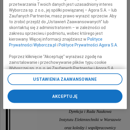
przetwarzania Twoich danych jest uzasadniony interes
Wyborcza sp. z o.o., jej spółki powiązanej – Agora S.A. – lub
Zaufanych Partnerów, masz prawo wyrazić sprzeciw. Aby
oraz
to zrobić przejdź do „Ustawień Zaawansowanych” lub
skontaktuj się z administratorem – w zależności od
Rodzinie i Bliskim
zakresu sprzeciwu i podmiotu, wobec którego jest
kierowany. Więcej informacji znajdziesz w
Polityce
Prywatności Wyborcza.pl
i
Polityce Prywatności Agora S.A.
wyrazy głębokiego współczucia
Poprzez kliknięcie "Akceptuję" wyrażasz zgodę na
z powodu śmierci Syna
zainstalowanie i przechowywanie plików typu cookie
Wyborczej sp. z o. o. jej Zaufanych Partnerów i Agora S.A.
na Twoim urządzeniu końcowym. Możesz też w każdej
Bartka
USTAWIENIA ZAAWANSOWANE
chwili zmienić swoje preferencje dot. plików cookie,
ponownie wywołując narzędzie do zarządzania Twoimi
preferencjami dot. przetwarzania danych poprzez
składają
AKCEPTUJĘ
odnośnik „Ustawienia prywatności” w stopce serwisu i
przechodząc do sekcji „Ustawienia zaawansowane”.
Zmiana ustawień plików cookie możliwa jest także za
Dyrekcja i Rada Naukowa
pomocą ustawień przeglądarki.
Instytutu Elektrotechniki w Warszawie
My, nasi Zaufani Partnerzy i Agora S.A. możemy
oraz koledzy i współpracownicy