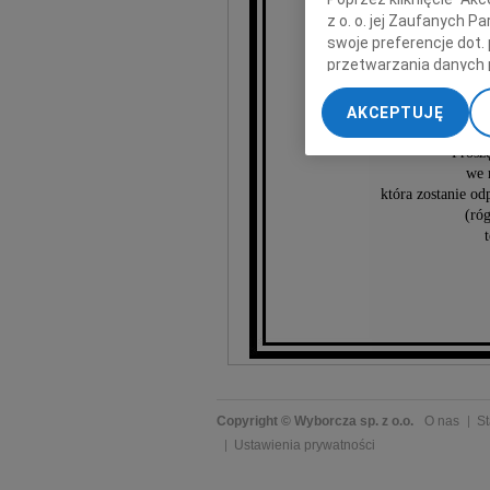
z o. o. jej Zaufanych 
swoje preferencje dot.
przetwarzania danych 
Jana 
„Ustawienia zaawansow
AKCEPTUJĘ
My, nasi Zaufani Part
dokładnych danych geol
Proszę
Przechowywanie informa
we 
która zostanie o
treści, badnie odbiorcó
(róg
Copyright © Wyborcza sp. z o.o.
O nas
St
Ustawienia prywatności