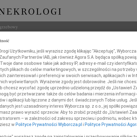
ogrzebowy
tność
Szukaj
rnel Paygert
ogi Użytkowniku, jeśli wyrazisz zgodę klikając "Akceptuję", Wyborcza sp
Imię i na
 Zaufanych Partnerów IAB, jak również Agora S.A. będąca spółką powi
Twoje dane osobowe takie jak adresy IP, adresy e-mail czy identyfikato
 tych plikach do celów marketingowych, w szczególności na potrzeby 
 zainteresowań i preferencji w swoich serwisach, aplikacjach i w Int
w nich wyświetlanych. Wyrażenie zgody jest dobrowolne. Jeśli nie chce
INNE NE
 lub chcesz wycofać zgodę uprzednio udzieloną przejdź do „Ustawień
Maria
gą być przetwarzane także do celów badania i mierzenia informacji
W 5 
w i aplikacji lub łączone z danymi dot. świadczonych Tobie usług. Jeś
Anna
nych jest uzasadniony interes Wyborcza sp. z o.o., jej spółki powiąza
28 czerwca 2013 roku
30 ma
masz prawo wyrazić sprzeciw. Aby to zrobić przejdź do „Ustawień Z
ja czwarta rocznica śmierci
Leon
istratorem – w zależności od zakresu sprzeciwu i podmiotu, wobec któ
mojego Syna
10 gr
dziesz w
Polityce Prywatności Wyborcza.pl
i
Polityce Prywatności Agor
Jadwi
W 10.
ceptuję" wyrażasz zgodę na zainstalowanie i przechowywanie plików t