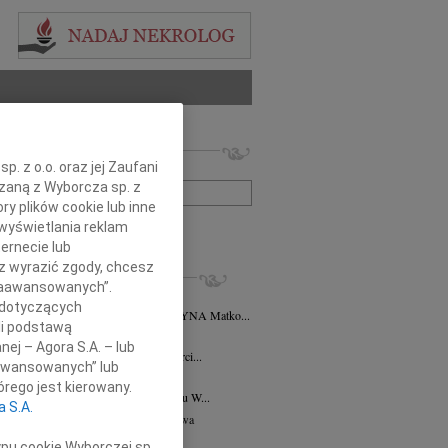
 nekrologów i wspomnień
. z o.o. oraz jej Zaufani
zwisko lub numer ogłoszenia:
ązaną z Wyborcza sp. z
ry plików cookie lub inne
wyświetlania reklam
+ szukanie zaawansowane
ernecie lub
sz wyrazić zgody, chcesz
KROLOGI
 Zaawansowanych”.
nna Brożyna
30.05.2022
Warszawa
 dotyczących
rocznicę odejścia MARIANNA BROŻYNA Matko...
li podstawą
 Chodorowska
26.03.2016
Warszawa
nej – Agora S.A. – lub
rca 2016 roku minie 26. rocznica śmierci...
aawansowanych” lub
 Guz
10.12.2014
Warszawa
rego jest kierowany.
udnia 1914 roku - 10 grudnia 2014 roku W...
a S.A.
ga Wanda Zanussi
19.11.2014
Warszawa
 rocznicę śmierci Jadwigi Wandy z...
ypu cookie Wyborczej sp.