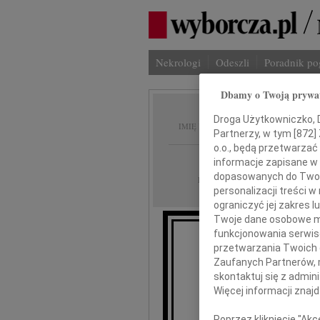
Nekrologi
Odeszli
Poradnik p
Dbamy o Twoją prywa
Jan Ko
Droga Użytkowniczko, Dr
IMIĘ I NAZWISKO:
Partnerzy, w tym [
872
]
o.o., będą przetwarzać 
Warszawa
REGION:
informacje zapisane w
dopasowanych do Twoich
27.06.2013
DATA EMISJI:
personalizacji treści 
ograniczyć jej zakres
Twoje dane osobowe mo
funkcjonowania serwisó
przetwarzania Twoich da
Zaufanych Partnerów, 
mi
skontaktuj się z admin
Więcej informacji znaj
Poprzez kliknięcie "Ak