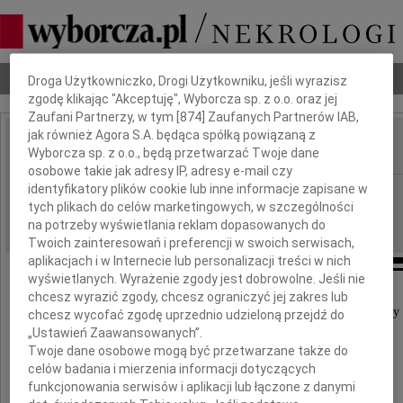
Dbamy o Twoją prywatność
Nekrologi
Odeszli
Poradnik pogrzebowy
Droga Użytkowniczko, Drogi Użytkowniku, jeśli wyrazisz
zgodę klikając "Akceptuję", Wyborcza sp. z o.o. oraz jej
Zaufani Partnerzy, w tym [
874
] Zaufanych Partnerów IAB,
jak również Agora S.A. będąca spółką powiązaną z
Wyborcza sp. z o.o., będą przetwarzać Twoje dane
IMIĘ I NAZWISKO:
osobowe takie jak adresy IP, adresy e-mail czy
identyfikatory plików cookie lub inne informacje zapisane w
Białystok
REGION:
tych plikach do celów marketingowych, w szczególności
26.06.2013
DATA EMISJI:
na potrzeby wyświetlania reklam dopasowanych do
Twoich zainteresowań i preferencji w swoich serwisach,
aplikacjach i w Internecie lub personalizacji treści w nich
wyświetlanych. Wyrażenie zgody jest dobrowolne. Jeśli nie
chcesz wyrazić zgody, chcesz ograniczyć jej zakres lub
Wyrazy głębokiego współczucia i słowa otuchy
chcesz wycofać zgodę uprzednio udzieloną przejdź do
„Ustawień Zaawansowanych”.
Twoje dane osobowe mogą być przetwarzane także do
Koleżance
celów badania i mierzenia informacji dotyczących
funkcjonowania serwisów i aplikacji lub łączone z danymi