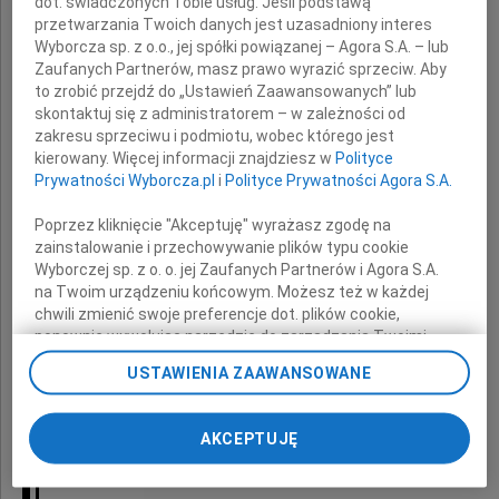
dot. świadczonych Tobie usług. Jeśli podstawą
arch. Agnieszce Dudzie
przetwarzania Twoich danych jest uzasadniony interes
Wyborcza sp. z o.o., jej spółki powiązanej – Agora S.A. – lub
Zaufanych Partnerów, masz prawo wyrazić sprzeciw. Aby
to zrobić przejdź do „Ustawień Zaawansowanych” lub
z powodu śmierci
skontaktuj się z administratorem – w zależności od
zakresu sprzeciwu i podmiotu, wobec którego jest
kierowany. Więcej informacji znajdziesz w
Polityce
Ojca
Prywatności Wyborcza.pl
i
Polityce Prywatności Agora S.A.
Poprzez kliknięcie "Akceptuję" wyrażasz zgodę na
składa
zainstalowanie i przechowywanie plików typu cookie
Wyborczej sp. z o. o. jej Zaufanych Partnerów i Agora S.A.
na Twoim urządzeniu końcowym. Możesz też w każdej
Zarząd i członkowie
chwili zmienić swoje preferencje dot. plików cookie,
ponownie wywołując narzędzie do zarządzania Twoimi
Stowarzyszenia Architektów Polskich SARP
preferencjami dot. przetwarzania danych poprzez
USTAWIENIA ZAAWANSOWANE
odnośnik „Ustawienia prywatności” w stopce serwisu i
Oddział w Białymstoku
przechodząc do sekcji „Ustawienia zaawansowane”.
Zmiana ustawień plików cookie możliwa jest także za
AKCEPTUJĘ
pomocą ustawień przeglądarki.
My, nasi Zaufani Partnerzy i Agora S.A. możemy