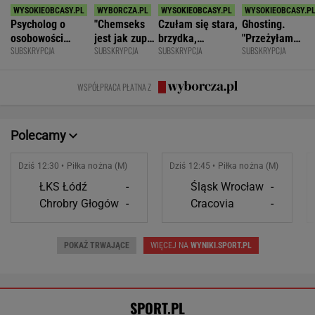
Niewiadoma jest wielka jak Pogacar.
A Lang tak komentuje konflikt z zawodniczką
SUBSKRYPCJA
Nocna sensacja w meczu Sabalenki!
Nie będzie wielkiego hitu w Toronto
TENIS