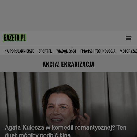
NAJPOPULARNIEJSZE
SPORT.PL
WIADOMOŚCI
FINANSE I TECHNOLOGIA
MOTORYZA
AKCJA! EKRANIZACJA
Agata Kulesza w komedii romantycznej? Ten
duet mógłby podbić kina