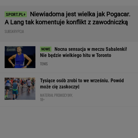
przyznać, że Japończycy znają się na rzeczy.
A oferta? Genialna!
REKLAMA MAZDA
Świątek odwróciła losy meczu z Kostiuk! 6:2
na koniec
TENIS
Zwycięstwo z Martą Kostiuk dło
Idze Świątek coś więcej, niż tylko awans do
ćwierćfinału
SUBSKRYPCJA
Świątek pokazuje, że Fibak ma
rację i nie ma racji
SUBSKRYPCJA
Ten model to hit roku! Lexus LBX oficjalnie
zatrząsnął segmentem premium. Pobierz