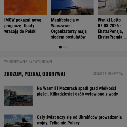
Po dniu na L4 stracił pracę. Pracodawca
zapłaci mu teraz 200 tys. euro
BIZNES
Pierwszy etap GAT zakończony. To
strategiczna inwestycja dla polskiego
eksportu
MATERIAŁ PROMOCYJNY
Oszuści wzięli na nią pożyczkę, bank zażądał
spłaty. Jest decyzja sądu