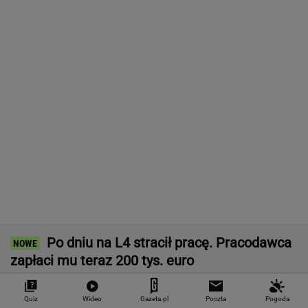
SUBSKRYPCJA
Baseny i jacuzzi idealne na działkę i do
ogrodu. Duży wybór w świetnych cenach
REKLAMA CENEO
Nie tylko zaćmienie Słońca. Sierpień zamieni
niebo w scenę niezwykłych widowisk
BIZNES
Starzejąca się Polska uwalnia tysiące lokali.
Co czeka rynek?
Quiz
Wideo
Gazeta.pl
Poczta
Pogoda