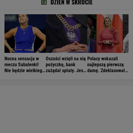
DZIEŃ W SKRÓCIE
Nocna sensacja w
Oszuści wzięli na nią
Polacy wskazali
meczu Sabalenki!
pożyczkę, bank
najlepszą pierwszą
Nie będzie wielkiego
zażądał spłaty. Jest
damę. Zdeklasowała
hitu w Toronto
decyzja sądu
konkurencję