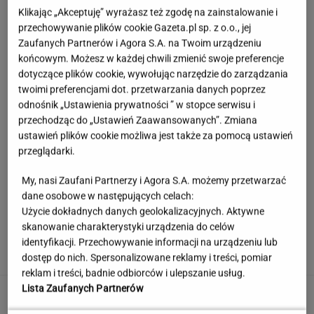
Klikając „Akceptuję” wyrażasz też zgodę na zainstalowanie i
przechowywanie plików cookie Gazeta.pl sp. z o.o., jej
Zaufanych Partnerów i Agora S.A. na Twoim urządzeniu
końcowym. Możesz w każdej chwili zmienić swoje preferencje
dotyczące plików cookie, wywołując narzędzie do zarządzania
twoimi preferencjami dot. przetwarzania danych poprzez
odnośnik „Ustawienia prywatności ” w stopce serwisu i
przechodząc do „Ustawień Zaawansowanych”. Zmiana
ustawień plików cookie możliwa jest także za pomocą ustawień
przeglądarki.
My, nasi Zaufani Partnerzy i Agora S.A. możemy przetwarzać
dane osobowe w następujących celach:
Użycie dokładnych danych geolokalizacyjnych. Aktywne
Wystarczy jedno spojrzenie i już wiadomo. Po
skanowanie charakterystyki urządzenia do celów
tym poznasz turystę we Włoszech
identyfikacji. Przechowywanie informacji na urządzeniu lub
dostęp do nich. Spersonalizowane reklamy i treści, pomiar
reklam i treści, badnie odbiorców i ulepszanie usług.
Lista Zaufanych Partnerów
Takiego meczu Świątek nie miała
od dawna. Sukces większy niż się wydaje