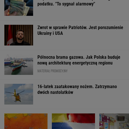
Cały świat uczy się od Ukraińców prowadzenia
wojny. Tylko nie Polacy
Zaćmienie 12 sierpnia: praktyczny przewodnik
Więcej niż dobra kupa. Błonnik dba też o
mózg
FINANSE I TECHNOLOGIA