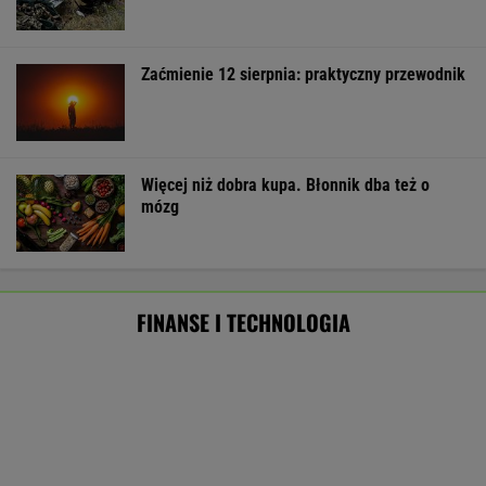
BIZNES
Frankowicze nie muszą czekać
na decyzję sądu. Ważne zmiany w przepisach