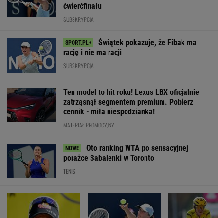
WIĘCEJ NIŻ WYNIK. SUBSKRYBUJ
POLITYKA
Sondaż:
Bosak o planie
Ukraina wydała
Kwaśniewską
PiS ws.
kolejne zgody
Pijana
najlepszą
deportacji
na ekshumacje
kierująca
pierwszą damą
Ukraińców:
polskich ofiar
zabiła 66-
Absolutny
na Wołyniu
latkę.
populizm
Ubezpieczyciel
WIADOMOŚCI
chciał
wypłacić mniej