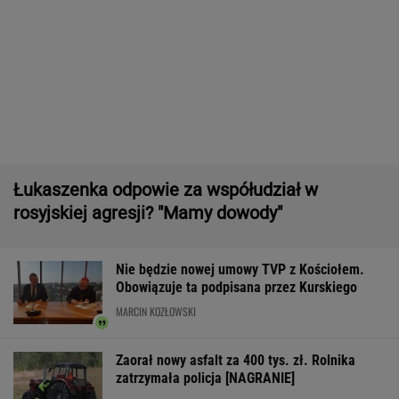
Większość Polaków nie chce płacić tego
podatku. "To sygnał alarmowy"
Zwrot w sprawie Patriotów. Jest porozumienie
Ukrainy i USA
Północna brama gazowa. Jak Polska buduje
nową architekturę energetyczną regionu
MATERIAŁ PROMOCYJNY
16-latek zaatakowany nożem. Zatrzymano
dwóch nastolatków