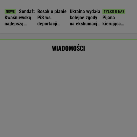
zatrzymała policja [NAGRANIE]
Wyniki Lotto 08.08.2026 - EkstraPensja,
EkstraPremia, Kaskada, Lotto, LottoPlus,
MiniLotto, MultiMulti