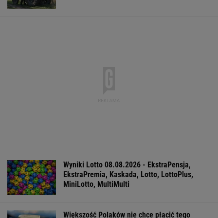
IMGW pokazał nową
Manifestacja w
Wyniki Lotto
prognozę. Upały
Warszawie.
07.08.2026 -
wracają do Polski
Organizatorzy mają
EkstraPensja,
siedem postulatów
EkstraPremia,
EuroJackpot, K
MiniLotto, Mult
WSPÓŁPRACA PŁATNA Z WYBORCZA.PL
ZROZUM, POZNAJ, ODKRYWAJ
SEKCJA Z SUBSKRYPCJĄ
Na Warmii i Mazurach spadł grad wielkości
pięści. Kilkadziesiąt osób wyłowiono z wody