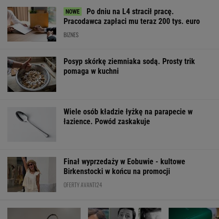
Dlaczego warto
Rozpoznasz tych
Oszuści wzięli n
spryskać klucze
wybitnych aktorów
pożyczkę, bank
octem? Sztuczka,
PRL-u? Wszyscy mylą
zażądał spłaty.
której mało kto używa
się w 8. pytaniu
decyzja sądu
ŻYĆ LEPIEJ