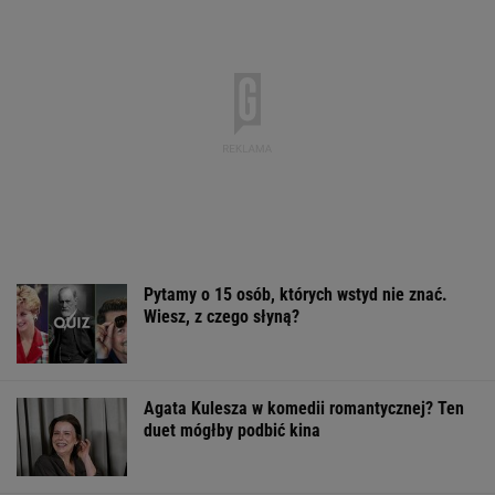
Po dniu na L4 stracił pracę.
Pracodawca zapłaci mu teraz 200 tys. euro
BIZNES
Posyp skórkę ziemniaka sodą. Prosty trik
pomaga w kuchni
Wiele osób kładzie łyżkę na parapecie w
łazience. Powód zaskakuje
Finał wyprzedaży w Eobuwie - kultowe
Birkenstocki w końcu na promocji
OFERTY AVANTI24