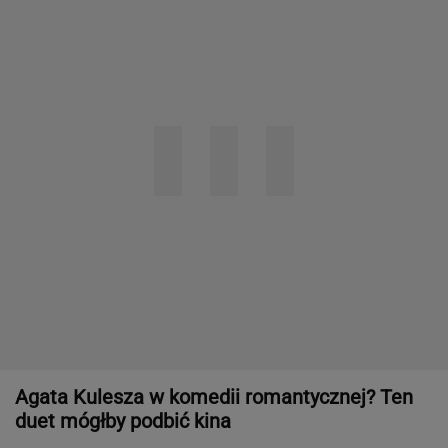
Agata Kulesza w komedii romantycznej? Ten
duet mógłby podbić kina
Obejrzałam najgorszy film tego roku. Po seansie
zostaje tylko niesmak
Byłam w szoku, bo mój mąż nigdy się tak
chamsko nie zachowywał. Nie wiedziałam, jak zareagować