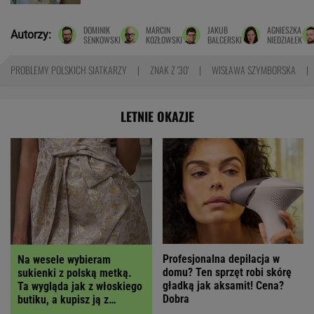
DOMINIK
MARCIN
JAKUB
AGNIESZKA
Autorzy:
SENKOWSKI
KOZŁOWSKI
BALCERSKI
NIEDZIAŁEK
PROBLEMY POLSKICH SIATKARZY
ZNAK Z '30'
WISŁAWA SZYMBORSKA
LETNIE OKAZJE
Profesjonalna depilacja w
Na wesele wybieram
domu? Ten sprzęt robi skórę
sukienki z polską metką.
gładką jak aksamit! Cena?
Ta wygląda jak z włoskiego
Dobra
butiku, a kupisz ją z
RABATEM