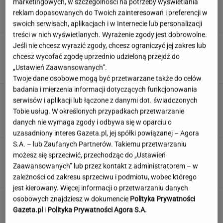
marketingowych, w szczególności na potrzeby wyświetlania
ludzie dewelopera"
reklam dopasowanych do Twoich zainteresowań i preferencji w
SUBSKRYPCJA
swoich serwisach, aplikacjach i w Internecie lub personalizacji
treści w nich wyświetlanych. Wyrażenie zgody jest dobrowolne.
Wiadomo, ile emerytury dostaje Kwaśniewska.
Jeśli nie chcesz wyrazić zgody, chcesz ograniczyć jej zakres lub
Kwota zaskakuje
chcesz wycofać zgodę uprzednio udzieloną przejdź do
„Ustawień Zaawansowanych”.
Twoje dane osobowe mogą być przetwarzane także do celów
badania i mierzenia informacji dotyczących funkcjonowania
Oto auto z paliwem, które może
serwisów i aplikacji lub łączone z danymi dot. świadczonych
zastąpić diesla. Frytura i olej roślinny
Tobie usług. W określonych przypadkach przetwarzanie
danych nie wymaga zgody i odbywa się w oparciu o
TOMASZ OKUROWSKI
uzasadniony interes Gazeta.pl, jej spółki powiązanej – Agora
S.A. – lub Zaufanych Partnerów. Takiemu przetwarzaniu
Rolnik zaorał nowy asfalt za 400 tys. zł.
możesz się sprzeciwić, przechodząc do „Ustawień
Wcześniej rozwalał krawężniki
Zaawansowanych” lub przez kontakt z administratorem – w
zależności od zakresu sprzeciwu i podmiotu, wobec którego
jest kierowany. Więcej informacji o przetwarzaniu danych
osobowych znajdziesz w dokumencie
Polityka Prywatności
Gazeta.pl
i
Polityka Prywatności Agora S.A.