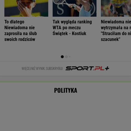
Łukaszenka odpowie za współudział w
rosyjskiej agresji? "Mamy dowody"
Nie będzie nowej umowy TVP z Kościołem.
Obowiązuje ta podpisana przez Kurskiego
MARCIN KOZŁOWSKI
Zaorał nowy asfalt za 400 tys. zł. Rolnika