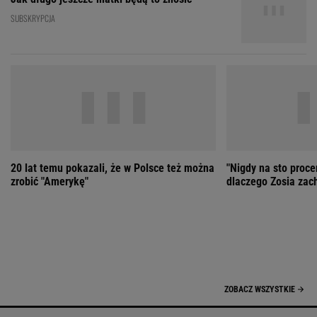
20 lat temu pokazali, że w Polsce też można
"Nigdy na sto proce
zrobić "Amerykę"
dlaczego Zosia zac
ZOBACZ WSZYSTKIE
Wybierz miasto
PEŁNA POGODA
Załaduj ponownie
Jakość powietrza:
-
Ciśnienie:
Opady:
Zachmurzenie:
-
-%
-%