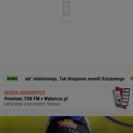
e" miniturnieju. Tak Hiszpanie ocenili Szczęsnego
Tak Lang
NOWE
OFERTA SUBSKRYPCJI
Premium: TOK FM + Wyborcza.pl
MOCNE MEDIA W DUO PAKIECIE. SPRAWDŹ