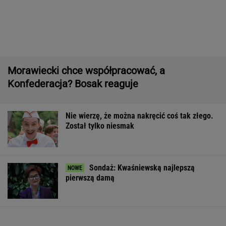
Pytamy o 15 osób, których wstyd nie znać.
Wiesz, z czego słyną?
Agata Kulesza w komedii romantycznej? Ten
duet mógłby podbić kina