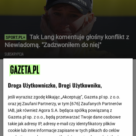
Tak Lang komentuje głośny konflikt z
Niewiadomą. "Zadzwoniłem do niej"
SUBSKRYPCJA
Poszedł na L4 i stracił pracę. Firma zapłaci
mu teraz 200 tys. euro
Droga Użytkowniczko, Drogi Użytkowniku,
jeśli wyrazisz zgodę klikając „Akceptuję”, Gazeta.pl sp. z o.o.
Teściowa mówi, że jest mamą jej
dziecka. "Chyba oszaleję"
oraz jej Zaufani Partnerzy, w tym [
676
] Zaufanych Partnerów
IAB, jak również Agora S.A. będąca spółką powiązaną z
KLAUDIA KIERZKOWSKA
Gazeta.pl sp. z o.o., będą przetwarzać Twoje dane osobowe
takie jak adresy IP, adresy e-mail czy identyfikatory plików
Siedem lat gehenny. "Spłacamy
cookie lub inne informacje zapisane w tych plikach do celów
kredyty za mieszkania, w których mieszkają