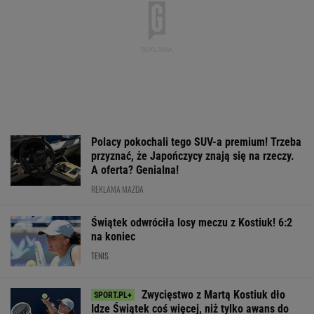
cennik - miła niespodzianka!
MATERIAŁ PROMOCYJNY
Oto ranking WTA po sensacyjnej
porażce Sabalenki w Toronto
TENIS
To dlatego
Tak wygląda ranking
Niewiadoma ni
Niewiadoma nie
WTA po meczu
wytrzymała na 
zaprosiła na ślub
Świątek - Kostiuk
"Straciłam do n
swoich rodziców
szacunek"