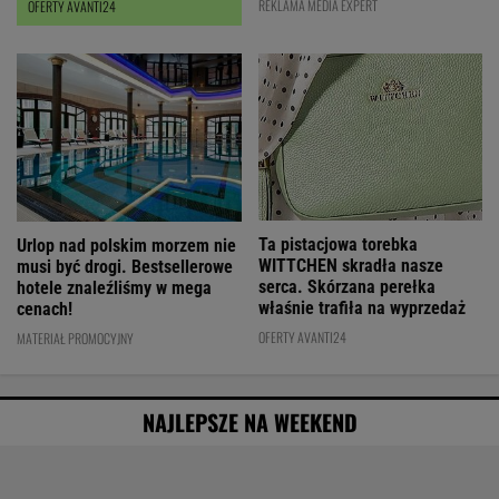
REKLAMA MEDIA EXPERT
OFERTY AVANTI24
Ta pistacjowa torebka
Urlop nad polskim morzem nie
WITTCHEN skradła nasze
musi być drogi. Bestsellerowe
serca. Skórzana perełka
hotele znaleźliśmy w mega
właśnie trafiła na wyprzedaż
cenach!
OFERTY AVANTI24
MATERIAŁ PROMOCYJNY
NAJLEPSZE NA WEEKEND