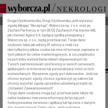
Dbamy o Twoją prywatność
Nekrologi
Odeszli
Poradnik pogrzebowy
Droga Użytkowniczko, Drogi Użytkowniku, jeśli wyrazisz
zgodę klikając "Akceptuję", Wyborcza sp. z o.o. oraz jej
Zaufani Partnerzy, w tym [
872
] Zaufanych Partnerów IAB,
jak również Agora S.A. będąca spółką powiązaną z
Wyborcza sp. z o.o., będą przetwarzać Twoje dane
IMIĘ I NAZWISKO:
osobowe takie jak adresy IP, adresy e-mail czy
identyfikatory plików cookie lub inne informacje zapisane w
Białystok
REGION:
tych plikach do celów marketingowych, w szczególności
22.06.2013
DATA EMISJI:
na potrzeby wyświetlania reklam dopasowanych do
Twoich zainteresowań i preferencji w swoich serwisach,
aplikacjach i w Internecie lub personalizacji treści w nich
wyświetlanych. Wyrażenie zgody jest dobrowolne. Jeśli nie
chcesz wyrazić zgody, chcesz ograniczyć jej zakres lub
chcesz wycofać zgodę uprzednio udzieloną przejdź do
Wyrazy szczerego współczucia i żalu
„Ustawień Zaawansowanych”.
Twoje dane osobowe mogą być przetwarzane także do
celów badania i mierzenia informacji dotyczących
Panu inż.
funkcjonowania serwisów i aplikacji lub łączone z danymi
dot. świadczonych Tobie usług. Jeśli podstawą