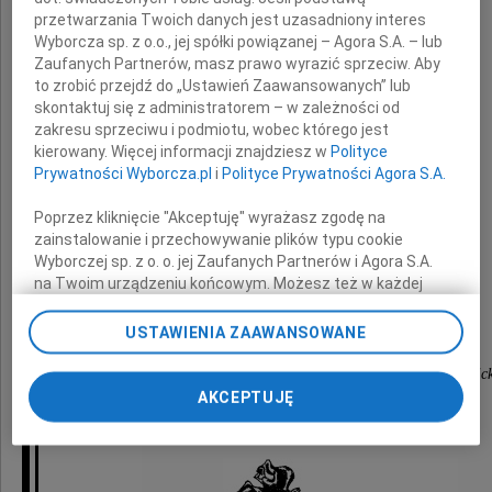
Mirosławowi Milewskiemu
przetwarzania Twoich danych jest uzasadniony interes
Wyborcza sp. z o.o., jej spółki powiązanej – Agora S.A. – lub
Zaufanych Partnerów, masz prawo wyrazić sprzeciw. Aby
Kanclerzowi
to zrobić przejdź do „Ustawień Zaawansowanych” lub
Politechniki Białostockiej
skontaktuj się z administratorem – w zależności od
zakresu sprzeciwu i podmiotu, wobec którego jest
kierowany. Więcej informacji znajdziesz w
Polityce
Prywatności Wyborcza.pl
i
Polityce Prywatności Agora S.A.
z powodu śmierci
Poprzez kliknięcie "Akceptuję" wyrażasz zgodę na
zainstalowanie i przechowywanie plików typu cookie
Ojca
Wyborczej sp. z o. o. jej Zaufanych Partnerów i Agora S.A.
na Twoim urządzeniu końcowym. Możesz też w każdej
chwili zmienić swoje preferencje dot. plików cookie,
składają
ponownie wywołując narzędzie do zarządzania Twoimi
USTAWIENIA ZAAWANSOWANE
preferencjami dot. przetwarzania danych poprzez
odnośnik „Ustawienia prywatności” w stopce serwisu i
Rektor, Senat, pracownicy i społeczność akademic
przechodząc do sekcji „Ustawienia zaawansowane”.
AKCEPTUJĘ
Politechniki Białostockiej
Zmiana ustawień plików cookie możliwa jest także za
pomocą ustawień przeglądarki.
My, nasi Zaufani Partnerzy i Agora S.A. możemy