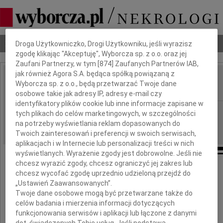
Dbamy o Twoją prywatność
Nekrologi
Odeszli
Poradnik pogrzebowy
Droga Użytkowniczko, Drogi Użytkowniku, jeśli wyrazisz
zgodę klikając "Akceptuję", Wyborcza sp. z o.o. oraz jej
Zaufani Partnerzy, w tym [
874
] Zaufanych Partnerów IAB,
jak również Agora S.A. będąca spółką powiązaną z
Andrzej Woronowicz
Wyborcza sp. z o.o., będą przetwarzać Twoje dane
IMIĘ I NAZWISKO:
osobowe takie jak adresy IP, adresy e-mail czy
identyfikatory plików cookie lub inne informacje zapisane w
Białystok
REGION:
tych plikach do celów marketingowych, w szczególności
na potrzeby wyświetlania reklam dopasowanych do
22.06.2013
DATA EMISJI:
Twoich zainteresowań i preferencji w swoich serwisach,
aplikacjach i w Internecie lub personalizacji treści w nich
wyświetlanych. Wyrażenie zgody jest dobrowolne. Jeśli nie
chcesz wyrazić zgody, chcesz ograniczyć jej zakres lub
chcesz wycofać zgodę uprzednio udzieloną przejdź do
Wyrazy głębokiego żalu i współczucia
„Ustawień Zaawansowanych”.
z powodu śmierci
Twoje dane osobowe mogą być przetwarzane także do
celów badania i mierzenia informacji dotyczących
funkcjonowania serwisów i aplikacji lub łączone z danymi