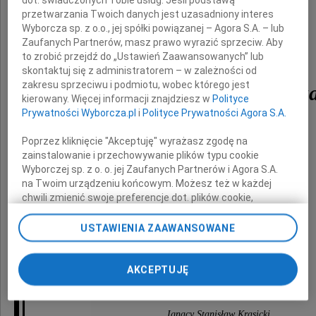
dot. świadczonych Tobie usług. Jeśli podstawą
przetwarzania Twoich danych jest uzasadniony interes
Wyborcza sp. z o.o., jej spółki powiązanej – Agora S.A. – lub
Zaufanych Partnerów, masz prawo wyrazić sprzeciw. Aby
to zrobić przejdź do „Ustawień Zaawansowanych” lub
skontaktuj się z administratorem – w zależności od
zakresu sprzeciwu i podmiotu, wobec którego jest
Andrzeja Woronowicz
kierowany. Więcej informacji znajdziesz w
Polityce
Prywatności Wyborcza.pl
i
Polityce Prywatności Agora S.A.
Żonie
Poprzez kliknięcie "Akceptuję" wyrażasz zgodę na
Barbarze
zainstalowanie i przechowywanie plików typu cookie
Wyborczej sp. z o. o. jej Zaufanych Partnerów i Agora S.A.
Dzieciom
na Twoim urządzeniu końcowym. Możesz też w każdej
Rafałowi, Annie i Marii
chwili zmienić swoje preferencje dot. plików cookie,
ponownie wywołując narzędzie do zarządzania Twoimi
oraz
preferencjami dot. przetwarzania danych poprzez
USTAWIENIA ZAAWANSOWANE
odnośnik „Ustawienia prywatności” w stopce serwisu i
Rodzicom z Rodziną
przechodząc do sekcji „Ustawienia zaawansowane”.
Zmiana ustawień plików cookie możliwa jest także za
AKCEPTUJĘ
pomocą ustawień przeglądarki.
składają
My, nasi Zaufani Partnerzy i Agora S.A. możemy
Ignacy Stanisław Krasicki