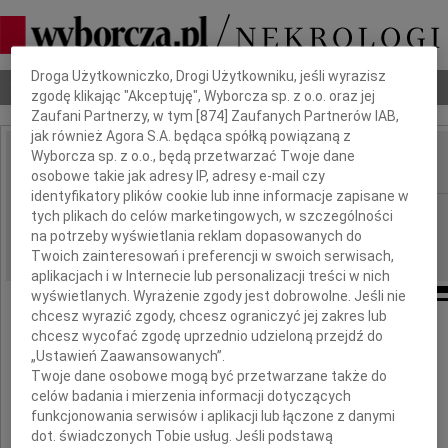
Dbamy o Twoją prywatność
Droga Użytkowniczko, Drogi Użytkowniku, jeśli wyrazisz
Nekrologi
Odeszli
Poradnik pogrzebowy
zgodę klikając "Akceptuję", Wyborcza sp. z o.o. oraz jej
Zaufani Partnerzy, w tym [
874
] Zaufanych Partnerów IAB,
jak również Agora S.A. będąca spółką powiązaną z
Wyborcza sp. z o.o., będą przetwarzać Twoje dane
osobowe takie jak adresy IP, adresy e-mail czy
IMIĘ I NAZWISKO:
identyfikatory plików cookie lub inne informacje zapisane w
Częstochowa
REGION:
tych plikach do celów marketingowych, w szczególności
na potrzeby wyświetlania reklam dopasowanych do
19.06.2013
DATA EMISJI:
Twoich zainteresowań i preferencji w swoich serwisach,
aplikacjach i w Internecie lub personalizacji treści w nich
wyświetlanych. Wyrażenie zgody jest dobrowolne. Jeśli nie
chcesz wyrazić zgody, chcesz ograniczyć jej zakres lub
chcesz wycofać zgodę uprzednio udzieloną przejdź do
Panu
„Ustawień Zaawansowanych”.
Twoje dane osobowe mogą być przetwarzane także do
celów badania i mierzenia informacji dotyczących
Robertowi Kalinowskiemu
funkcjonowania serwisów i aplikacji lub łączone z danymi
dot. świadczonych Tobie usług. Jeśli podstawą