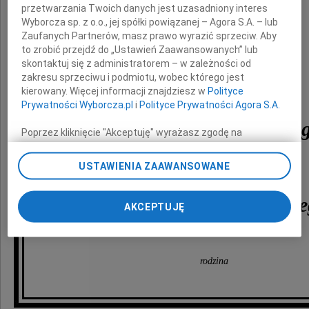
w kościele pw. MBNP przy ul. Nobla
przetwarzania Twoich danych jest uzasadniony interes
zostanie odprawiona msza święta za
Wyborcza sp. z o.o., jej spółki powiązanej – Agora S.A. – lub
Zaufanych Partnerów, masz prawo wyrazić sprzeciw. Aby
to zrobić przejdź do „Ustawień Zaawansowanych” lub
skontaktuj się z administratorem – w zależności od
zakresu sprzeciwu i podmiotu, wobec którego jest
kierowany. Więcej informacji znajdziesz w
Polityce
doktorów
Prywatności Wyborcza.pl
i
Polityce Prywatności Agora S.A.
Krzysztofa Popkowskie
Poprzez kliknięcie "Akceptuję" wyrażasz zgodę na
zainstalowanie i przechowywanie plików typu cookie
Wyborczej sp. z o. o. jej Zaufanych Partnerów i Agora S.A.
USTAWIENIA ZAAWANSOWANE
w 20. rocznicę śmierci
na Twoim urządzeniu końcowym. Możesz też w każdej
i
chwili zmienić swoje preferencje dot. plików cookie,
Władysława Popkowskie
ponownie wywołując narzędzie do zarządzania Twoimi
AKCEPTUJĘ
preferencjami dot. przetwarzania danych poprzez
odnośnik „Ustawienia prywatności” w stopce serwisu i
w 11. rocznicę śmierci
przechodząc do sekcji „Ustawienia zaawansowane”.
Zmiana ustawień plików cookie możliwa jest także za
rodzina
pomocą ustawień przeglądarki.
My, nasi Zaufani Partnerzy i Agora S.A. możemy