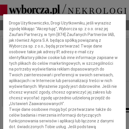
Dbamy o Twoją prywatność
Droga Użytkowniczko, Drogi Użytkowniku, jeśli wyrazisz
Nekrologi
Odeszli
Poradnik pogrzebowy
zgodę klikając "Akceptuję", Wyborcza sp. z o.o. oraz jej
Zaufani Partnerzy, w tym [
874
] Zaufanych Partnerów IAB,
jak również Agora S.A. będąca spółką powiązaną z
Wyborcza sp. z o.o., będą przetwarzać Twoje dane
Władysław Popkowski
IMIĘ I NAZWISKO:
osobowe takie jak adresy IP, adresy e-mail czy
identyfikatory plików cookie lub inne informacje zapisane w
,
tych plikach do celów marketingowych, w szczególności
na potrzeby wyświetlania reklam dopasowanych do
Krzysztof Popkowski
Twoich zainteresowań i preferencji w swoich serwisach,
aplikacjach i w Internecie lub personalizacji treści w nich
wyświetlanych. Wyrażenie zgody jest dobrowolne. Jeśli nie
Warszawa
REGION:
chcesz wyrazić zgody, chcesz ograniczyć jej zakres lub
20.06.2013
DATA EMISJI:
chcesz wycofać zgodę uprzednio udzieloną przejdź do
„Ustawień Zaawansowanych”.
Twoje dane osobowe mogą być przetwarzane także do
celów badania i mierzenia informacji dotyczących
funkcjonowania serwisów i aplikacji lub łączone z danymi
21 czerwca 2013 roku o godzinie 18.30
dot. świadczonych Tobie usług. Jeśli podstawą