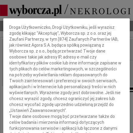
Dbamy o Twoją prywatność
Nekrologi
Odeszli
Poradnik pogrzebowy
Droga Użytkowniczko, Drogi Użytkowniku, jeśli wyrazisz
zgodę klikając "Akceptuję", Wyborcza sp. z o.o. oraz jej
Zaufani Partnerzy, w tym [
874
] Zaufanych Partnerów IAB,
jak również Agora S.A. będąca spółką powiązaną z
Jacek Kotyński
Wyborcza sp. z o.o., będą przetwarzać Twoje dane
IMIĘ I NAZWISKO:
osobowe takie jak adresy IP, adresy e-mail czy
identyfikatory plików cookie lub inne informacje zapisane w
Białystok
REGION:
tych plikach do celów marketingowych, w szczególności
18.06.2013
DATA EMISJI:
na potrzeby wyświetlania reklam dopasowanych do
Twoich zainteresowań i preferencji w swoich serwisach,
aplikacjach i w Internecie lub personalizacji treści w nich
wyświetlanych. Wyrażenie zgody jest dobrowolne. Jeśli nie
chcesz wyrazić zgody, chcesz ograniczyć jej zakres lub
chcesz wycofać zgodę uprzednio udzieloną przejdź do
Dnia 16 czerwca 2013 r.
„Ustawień Zaawansowanych”.
zmarł
Twoje dane osobowe mogą być przetwarzane także do
celów badania i mierzenia informacji dotyczących
Pan
funkcjonowania serwisów i aplikacji lub łączone z danymi