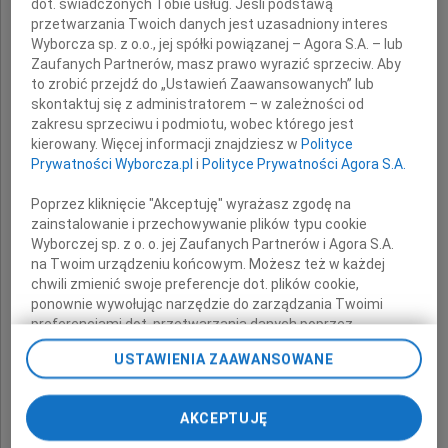
dot. świadczonych Tobie usług. Jeśli podstawą
Jacek Kotyński
przetwarzania Twoich danych jest uzasadniony interes
Wyborcza sp. z o.o., jej spółki powiązanej – Agora S.A. – lub
Zaufanych Partnerów, masz prawo wyrazić sprzeciw. Aby
to zrobić przejdź do „Ustawień Zaawansowanych” lub
Inspektor w Departamencie Geodezji
skontaktuj się z administratorem – w zależności od
Urzędu Miejskiego w Białymstoku.
zakresu sprzeciwu i podmiotu, wobec którego jest
kierowany. Więcej informacji znajdziesz w
Polityce
Prywatności Wyborcza.pl
i
Polityce Prywatności Agora S.A.
Poprzez kliknięcie "Akceptuję" wyrażasz zgodę na
zainstalowanie i przechowywanie plików typu cookie
Wyrazy szczerego współczucia
Wyborczej sp. z o. o. jej Zaufanych Partnerów i Agora S.A.
na Twoim urządzeniu końcowym. Możesz też w każdej
chwili zmienić swoje preferencje dot. plików cookie,
Rodzinie i Bliskim Zmarłego
ponownie wywołując narzędzie do zarządzania Twoimi
preferencjami dot. przetwarzania danych poprzez
odnośnik „Ustawienia prywatności” w stopce serwisu i
USTAWIENIA ZAAWANSOWANE
przechodząc do sekcji „Ustawienia zaawansowane”.
składa
Zmiana ustawień plików cookie możliwa jest także za
pomocą ustawień przeglądarki.
AKCEPTUJĘ
Tadeusz Truskolaski
My, nasi Zaufani Partnerzy i Agora S.A. możemy