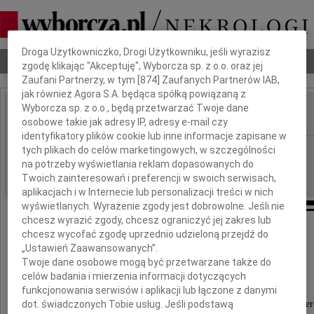
Dbamy o Twoją prywatność
Droga Użytkowniczko, Drogi Użytkowniku, jeśli wyrazisz
Nekrologi
Odeszli
Poradnik pogrzebowy
zgodę klikając "Akceptuję", Wyborcza sp. z o.o. oraz jej
Zaufani Partnerzy, w tym [
874
] Zaufanych Partnerów IAB,
jak również Agora S.A. będąca spółką powiązaną z
Wyborcza sp. z o.o., będą przetwarzać Twoje dane
osobowe takie jak adresy IP, adresy e-mail czy
IMIĘ I NAZWISKO:
identyfikatory plików cookie lub inne informacje zapisane w
cała Polska
tych plikach do celów marketingowych, w szczególności
REGION:
na potrzeby wyświetlania reklam dopasowanych do
08.02.2010
DATA EMISJI:
Twoich zainteresowań i preferencji w swoich serwisach,
aplikacjach i w Internecie lub personalizacji treści w nich
wyświetlanych. Wyrażenie zgody jest dobrowolne. Jeśli nie
chcesz wyrazić zgody, chcesz ograniczyć jej zakres lub
chcesz wycofać zgodę uprzednio udzieloną przejdź do
Szymonowi Gutkowskiemu
„Ustawień Zaawansowanych”.
Twoje dane osobowe mogą być przetwarzane także do
naszemu Przyjacielowi i Partnerowi
celów badania i mierzenia informacji dotyczących
funkcjonowania serwisów i aplikacji lub łączone z danymi
dot. świadczonych Tobie usług. Jeśli podstawą
wyrazy najgłębszego współczucia z powodu śmier