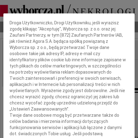
Dbamy o Twoją prywatność
Droga Użytkowniczko, Drogi Użytkowniku, jeśli wyrazisz
Nekrologi
Odeszli
Poradnik pogrzebowy
zgodę klikając "Akceptuję", Wyborcza sp. z o.o. oraz jej
Zaufani Partnerzy, w tym [
872
] Zaufanych Partnerów IAB,
jak również Agora S.A. będąca spółką powiązaną z
Wyborcza sp. z o.o., będą przetwarzać Twoje dane
osobowe takie jak adresy IP, adresy e-mail czy
IMIĘ I NAZWISKO:
identyfikatory plików cookie lub inne informacje zapisane w
Białystok
tych plikach do celów marketingowych, w szczególności
REGION:
na potrzeby wyświetlania reklam dopasowanych do
17.06.2013
DATA EMISJI:
Twoich zainteresowań i preferencji w swoich serwisach,
aplikacjach i w Internecie lub personalizacji treści w nich
wyświetlanych. Wyrażenie zgody jest dobrowolne. Jeśli nie
chcesz wyrazić zgody, chcesz ograniczyć jej zakres lub
Naszemu Przyjacielowi
chcesz wycofać zgodę uprzednio udzieloną przejdź do
„Ustawień Zaawansowanych”.
Twoje dane osobowe mogą być przetwarzane także do
Maćkowi Chołodowskiemu
celów badania i mierzenia informacji dotyczących
funkcjonowania serwisów i aplikacji lub łączone z danymi
dot. świadczonych Tobie usług. Jeśli podstawą
wyrazy głębokiego współczucia i słowa wsparcia