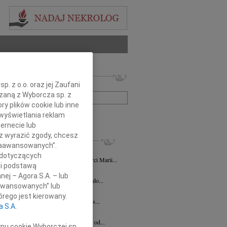
 nekrologów i wspomnień
. z o.o. oraz jej Zaufani
zwisko lub numer ogłoszenia:
ązaną z Wyborcza sp. z
ry plików cookie lub inne
wyświetlania reklam
+ szukanie zaawansowane
ernecie lub
sz wyrazić zgody, chcesz
KROLOGI
 Zaawansowanych”.
 Pittner
03.07.2026
Katowice
 dotyczących
NIENIE Z okazji 11 rocznicy śmierci Marii...
li podstawą
 Strużyna
16.02.2026
Katowice
nej – Agora S.A. – lub
bokim żalem zawiadamiamy o odejściu do...
aawansowanych” lub
ierz Werecki
04.02.2026
Katowice
rego jest kierowany.
u 31 stycznia 2026 roku odszedł od nas...
a S.A.
1.2026
Katowice
bokim żalem zawiadamiamy, że odszedł od...
ypu cookie Wyborczej sp.