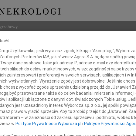
ogrzebowy
tność
Szukaj
j Bąk
ogi Użytkowniku, jeśli wyrazisz zgodę klikając "Akceptuję", Wyborcza sp
Imię i na
 Zaufanych Partnerów IAB, jak również Agora S.A. będąca spółką powi
Twoje dane osobowe takie jak adresy IP, adresy e-mail czy identyfikato
 tych plikach do celów marketingowych, w szczególności na potrzeby 
 zainteresowań i preferencji w swoich serwisach, aplikacjach i w Int
w nich wyświetlanych. Wyrażenie zgody jest dobrowolne. Jeśli nie chce
INNE NE
 lub chcesz wycofać zgodę uprzednio udzieloną przejdź do „Ustawień
Maria
gą być przetwarzane także do celów badania i mierzenia informacji
WSPOM
w i aplikacji lub łączone z danymi dot. świadczonych Tobie usług. Jeś
Jerzy
nych jest uzasadniony interes Wyborcza sp. z o.o., jej spółki powiąza
Podziękowanie
Z głę
masz prawo wyrazić sprzeciw. Aby to zrobić przejdź do „Ustawień Z
Kazim
istratorem – w zależności od zakresu sprzeciwu i podmiotu, wobec któ
którzy w tak bolesnej dla nas chwili
W dni
dziesz w
Polityce Prywatności Wyborcza.pl
i
Polityce Prywatności Agor
zielili z nami smutek i żal,
29.0
wiele serca, duchowego wsparcia,
Z głę
ceptuję" wyrażasz zgodę na zainstalowanie i przechowywanie plików t