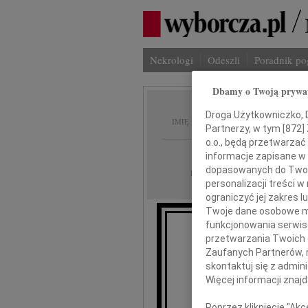
Nekrologi
Odeszli
Poradnik p
Dbamy o Twoją prywa
Andrze
Droga Użytkowniczko, Dr
IMIĘ I NAZWISKO:
Partnerzy, w tym [
872
]
o.o., będą przetwarzać 
Katowice
REGION:
informacje zapisane w
dopasowanych do Twoich
11.06.2013
DATA EMISJI:
personalizacji treści 
ograniczyć jej zakres
Twoje dane osobowe mo
funkcjonowania serwisó
przetwarzania Twoich da
Zaufanych Partnerów, 
skontaktuj się z admin
Wszystkim, 
Więcej informacji znaj
d
okazali 
Poprzez kliknięcie "Ak