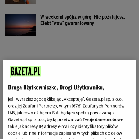
W weekend spójrz w górę. Nie pożałujesz.
Efekt "wow" gwarantowany
Droga Użytkowniczko, Drogi Użytkowniku,
jeśli wyrazisz zgodę klikając „Akceptuję”, Gazeta.pl sp. z o.o.
oraz jej Zaufani Partnerzy, w tym [
676
] Zaufanych Partnerów
IAB, jak również Agora S.A. będąca spółką powiązaną z
Gazeta.pl sp. z o.o., będą przetwarzać Twoje dane osobowe
takie jak adresy IP, adresy e-mail czy identyfikatory plików
cookie lub inne informacje zapisane w tych plikach do celów