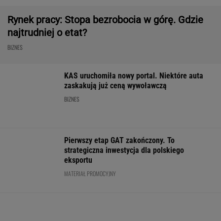
BIZNES
Fala zarzutów wobec
Pięć lat pracy więcej i
"Pionowe miast
Orlenu. Fąfara nie
emerytura wyższa o 80
będzie mieć 14
wytrzymał i
proc. ZUS podał
metrów. Jego w
odpowiedział
wyliczenia
robi wrażenie
WALUTY I GIEŁDA
EUR
USD
CHF
GBP
WIG
4,2981
3,7286
4,6016
5,0105
152 121,23