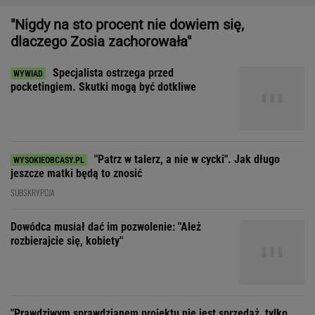
"Patrz w talerz, a nie w cycki". Jak długo
jeszcze matki będą to znosić
SUBSKRYPCJA
Dowódca musiał dać im pozwolenie: "Ależ
rozbierajcie się, kobiety"
"Prawdziwym sprawdzianem projektu nie jest sprzedaż, tylko
to, czy wytrzyma próbę czasu"
"Ojciec zawsze nam powtarzał, że pierwowzorem
Dona Corleone była babcia"