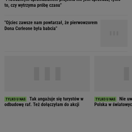
Tak angażuje się turystów w
Nie uw
odbudowę raf. Też dołączyłam do akcji
Polska w światowych
ZOBACZ WSZYSTKIE
Wybierz miasto
PEŁNA POGODA
Załaduj ponownie
Jakość powietrza:
-
Ciśnienie:
Opady:
Zachmurzenie: