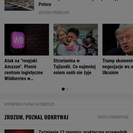
FINANSE I TECHNOLOGIA
Rynek pracy: Stopa bezrobocia w górę. Gdzie
najtrudniej o etat?
BIZNES
KAS uruchomiła nowy portal. Niektóre auta