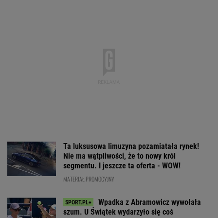
TENIS
Polacy pokochali tego SUV-a premium! Trzeba
przyznać, że Japończycy znają się na rzeczy.
A oferta? Genialna!
REKLAMA MAZDA
Media: A jednak! To koniec sagi z Alavarezem
Oto następna rywalka
Trzy minuty
Było 4:1, gdy K
Igi Świątek w Toronto!
i wstrząs u Igi Świątek.
wszedł na bois