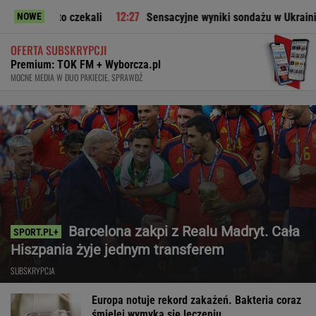
 to czekali
Sensacyjne wyniki sondażu w Ukrainie. Wyraźny
NOWE
OFERTA SUBSKRYPCJI
Premium: TOK FM + Wyborcza.pl
MOCNE MEDIA W DUO PAKIECIE. SPRAWDŹ
Barcelona zakpi z Realu Madryt. Cała
Hiszpania żyje jednym transferem
SUBSKRYPCJA
Europa notuje rekord zakażeń. Bakteria coraz
śmielej wymyka się leczeniu