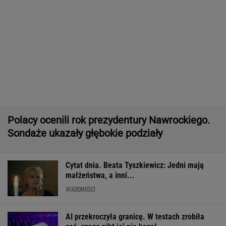
Pytamy o 15 osób, których wstyd nie znać.
Wiesz, z czego słyną?