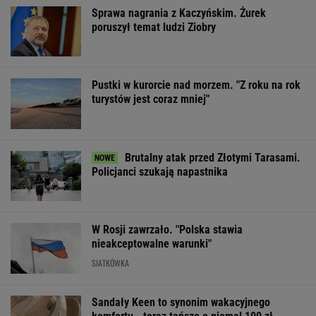
OFERTY AVANTI24
Wypadek w
My podajemy dwa
Włóż liść lauro
Wielkopolsce. Policja:
nazwiska, ty
lodówki na godz
Kobieta zostawiła
dopasowujesz trzecie.
Efekt może cię
swojego syna
Co łączy te osoby?
zaskoczyć
ŻYĆ LEPIEJ