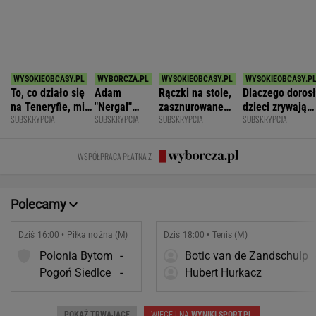
SPORT.PL
Barcelona zakpi z Realu Madryt. Cała
Hiszpania żyje jednym transferem
SUBSKRYPCJA