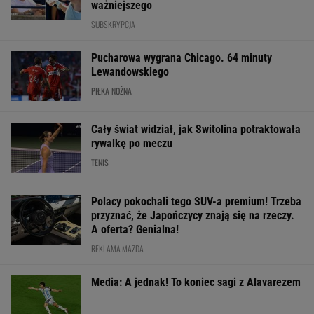
To będzie hit
Szkoda, że Roig tego
85. minucie. Na
nie widział
padły dwa gole
SUBSKRYPCJA
WIĘCEJ NIŻ WYNIK. SUBSKRYBUJ
POLITYKA
Nowy sondaż
Horała
Cezary
Sensacyjne
partyjny. PiS z
uderza w
Tomczyk: Ile
wyniki sondażu
najniższym
pomysł PiS ws.
kosztował
w Ukrainie.
wynikiem od lat
Ukraińców. "To
wiec partyjny