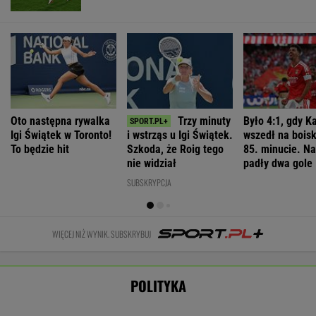
Wyraźny faworyt
straszny
Nawrockiego?
wyborów
paradoks"
WIADOMOŚCI
Nowa era w Pepco. Sieć uruchomiła
specjalną platformę zakupową
BIZNES