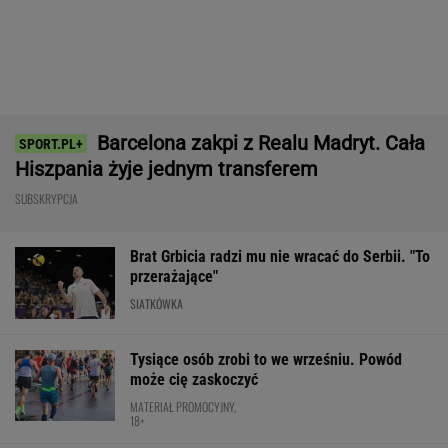
Ta luksusowa limuzyna pozamiatała rynek!
Nie ma wątpliwości, że to nowy król
segmentu. I jeszcze ta oferta - WOW!
MATERIAŁ PROMOCYJNY
Wpadka z Abramowicz wywołała
szum. U Świątek wydarzyło się coś
ważniejszego
SUBSKRYPCJA
Pucharowa wygrana Chicago. 64 minuty
Lewandowskiego
PIŁKA NOŻNA
Cały świat widział, jak Switolina potraktowała
rywalkę po meczu