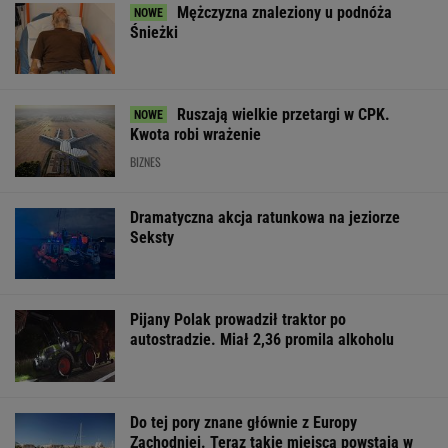
Zaćmienie 12 sierpnia: praktyczny przewodnik
Marcin Matczak: Spójrzcie, co Mentzen mówi
o rosyjskim pocisku. Fałszu niby w tym nie
ma, więc w czym problem?
Najwięcej o Polakach mówią nekrologi
Zachwyciła w "Odysei" Nolana, ale od roku nie
dostała żadnej roli