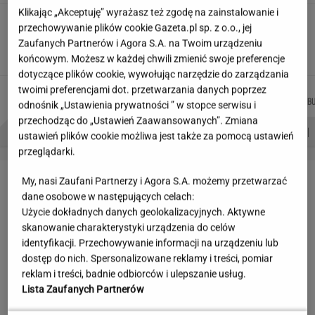
Klikając „Akceptuję” wyrażasz też zgodę na zainstalowanie i
Wakacyjne aktywności a kurzajki. O czym
przechowywanie plików cookie Gazeta.pl sp. z o.o., jej
warto pamiętać, by uniknąć problemu?
Zaufanych Partnerów i Agora S.A. na Twoim urządzeniu
MATERIAŁ PROMOCYJNY
końcowym. Możesz w każdej chwili zmienić swoje preferencje
dotyczące plików cookie, wywołując narzędzie do zarządzania
twoimi preferencjami dot. przetwarzania danych poprzez
MARTA
DOMINIK
MARCIN
MIŁOSZ
Autorzy:
KORYCKA
SENKOWSKI
KOZŁOWSKI
WIATROWSKI-B
odnośnik „Ustawienia prywatności ” w stopce serwisu i
przechodząc do „Ustawień Zaawansowanych”. Zmiana
PROBLEMY POLSKICH SIATKARZY
ZNAK Z '30'
WISŁAWA SZYMBORSKA
ustawień plików cookie możliwa jest także za pomocą ustawień
przeglądarki.
LETNIE OKAZJE
My, nasi Zaufani Partnerzy i Agora S.A. możemy przetwarzać
dane osobowe w następujących celach:
Użycie dokładnych danych geolokalizacyjnych. Aktywne
skanowanie charakterystyki urządzenia do celów
identyfikacji. Przechowywanie informacji na urządzeniu lub
dostęp do nich. Spersonalizowane reklamy i treści, pomiar
reklam i treści, badnie odbiorców i ulepszanie usług.
Lista Zaufanych Partnerów