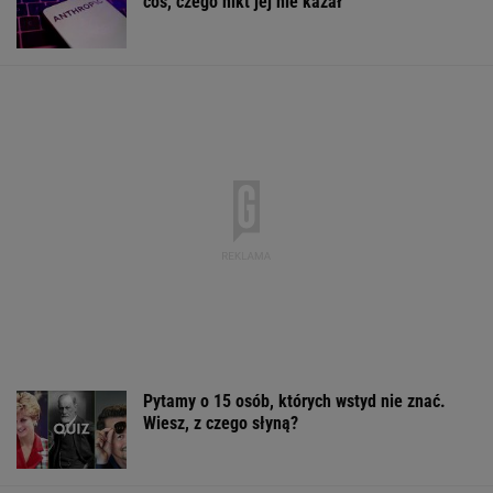
Sprawa nagrania z Kaczyńskim. Żurek
poruszył temat ludzi Ziobry
Pustki w kurorcie nad morzem. "Z roku na rok
turystów jest coraz mniej"
Brutalny atak przed Złotymi Tarasami.
Policjanci szukają napastnika
W Rosji zawrzało. "Polska stawia
nieakceptowalne warunki"
SIATKÓWKA
Sandały Keen to synonim wakacyjnego
komfortu - teraz tańsze o niemal 100 zł