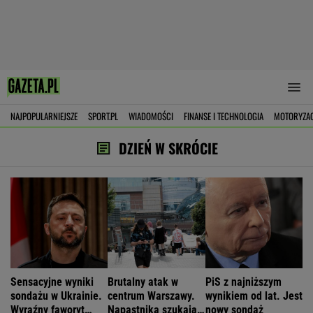
NAJPOPULARNIEJSZE
SPORT.PL
WIADOMOŚCI
FINANSE I TECHNOLOGIA
MOTORYZA
DZIEŃ W SKRÓCIE
Sensacyjne wyniki
Brutalny atak w
PiS z najniższym
sondażu w Ukrainie.
centrum Warszawy.
wynikiem od lat. Jest
Wyraźny faworyt
Napastnika szukają
nowy sondaż