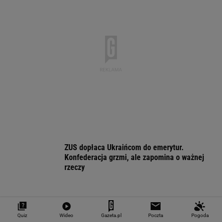
-0,1%
-0,14%
0,13%
-0,25%
-0,02%
SPRAWDŹ NOTOWANIA
Notowania dostarcza VIA24ONLINE
MATERIAŁY PROMOCYJNE
PRZEWAGA DZIĘKI TECHNICE
Quiz
Wideo
Gazeta.pl
Poczta
Pogoda