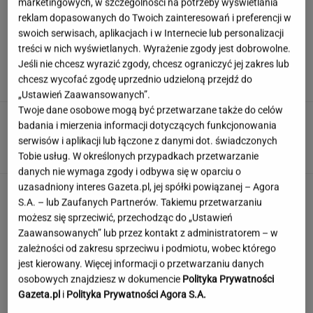
marketingowych, w szczególności na potrzeby wyświetlania
reklam dopasowanych do Twoich zainteresowań i preferencji w
swoich serwisach, aplikacjach i w Internecie lub personalizacji
Syn Stanisława Soyki o ostatnich chwilach
treści w nich wyświetlanych. Wyrażenie zgody jest dobrowolne.
ojca. "Nie było z nim nikogo"
Jeśli nie chcesz wyrazić zgody, chcesz ograniczyć jej zakres lub
chcesz wycofać zgodę uprzednio udzieloną przejdź do
„Ustawień Zaawansowanych”.
Twoje dane osobowe mogą być przetwarzane także do celów
Włóż to do doniczki przed urlopem. Rośliny
badania i mierzenia informacji dotyczących funkcjonowania
nie zostaną bez wody
serwisów i aplikacji lub łączone z danymi dot. świadczonych
Tobie usług. W określonych przypadkach przetwarzanie
danych nie wymaga zgody i odbywa się w oparciu o
uzasadniony interes Gazeta.pl, jej spółki powiązanej – Agora
Quiz - o tych zawodach nawet nie słyszałeś.
S.A. – lub Zaufanych Partnerów. Takiemu przetwarzaniu
Wiesz, kim był retman?
możesz się sprzeciwić, przechodząc do „Ustawień
Zaawansowanych” lub przez kontakt z administratorem – w
zależności od zakresu sprzeciwu i podmiotu, wobec którego
Nie czekaj, aż będzie za późno. To może
jest kierowany. Więcej informacji o przetwarzaniu danych
oznaczać, że szkoła przestała służyć dziecku
osobowych znajdziesz w dokumencie
Polityka Prywatności
Gazeta.pl
i
Polityka Prywatności Agora S.A.
MATERIAŁ PROMOCYJNY