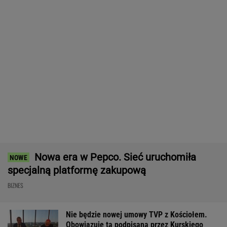
Mężczyzna znaleziony u podnóża
Śnieżki
Ruszają wielkie przetargi w CPK.
Kwota robi wrażenie
BIZNES
Dramatyczna akcja ratunkowa na jeziorze
Seksty
Pijany Polak prowadził traktor po
autostradzie. Miał 2,36 promila alkoholu