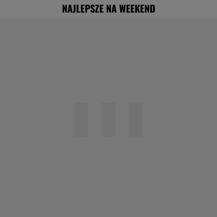
NAJLEPSZE NA WEEKEND
"Nigdy na sto procent nie dowiem się,
dlaczego Zosia zachorowała"
Specjalista ostrzega przed
pocketingiem. Skutki mogą być dotkliwe