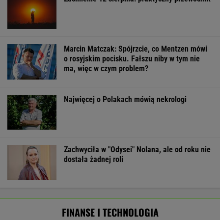
zaskakują już ceną wywoławczą
BIZNES
Pierwszy etap GAT zakończony. To
strategiczna inwestycja dla polskiego
eksportu
MATERIAŁ PROMOCYJNY