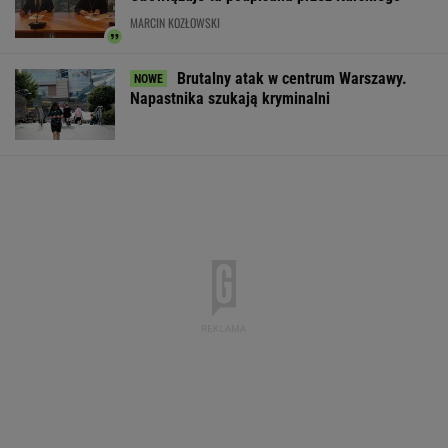
Do tej pory znane głównie z Europy
Zachodniej. Teraz takie miejsca powstają w
Polsce
MATERIAŁ PROMOCYJNY
Atak na "rosyjski
Strzelanina w
Trump skoment
Amazon". Płonie
Tajlandii. Co najmniej
negocjacje ws.
centrum logistyczne
osiem osób nie żyje
Ukrainie
Wildberries w
Jekaterynburgu
WSPÓŁPRACA PŁATNA Z WYBORCZA.PL
ZROZUM, POZNAJ, ODKRYWAJ
SEKCJA Z SUBSKRYPCJĄ