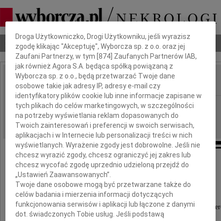
Dbamy o Twoją prywatność
Droga Użytkowniczko, Drogi Użytkowniku, jeśli wyrazisz
Nekrologi
Odeszli
Poradnik pogrzebowy
zgodę klikając "Akceptuję", Wyborcza sp. z o.o. oraz jej
Zaufani Partnerzy, w tym [
874
] Zaufanych Partnerów IAB,
jak również Agora S.A. będąca spółką powiązaną z
Wyborcza sp. z o.o., będą przetwarzać Twoje dane
osobowe takie jak adresy IP, adresy e-mail czy
IMIĘ I NAZWISKO:
identyfikatory plików cookie lub inne informacje zapisane w
Opole
tych plikach do celów marketingowych, w szczególności
REGION:
na potrzeby wyświetlania reklam dopasowanych do
12.06.2013
DATA EMISJI:
Twoich zainteresowań i preferencji w swoich serwisach,
aplikacjach i w Internecie lub personalizacji treści w nich
wyświetlanych. Wyrażenie zgody jest dobrowolne. Jeśli nie
chcesz wyrazić zgody, chcesz ograniczyć jej zakres lub
Pani
chcesz wycofać zgodę uprzednio udzieloną przejdź do
„Ustawień Zaawansowanych”.
Jadwidze Dwojak
Twoje dane osobowe mogą być przetwarzane także do
celów badania i mierzenia informacji dotyczących
funkcjonowania serwisów i aplikacji lub łączone z danymi
wyrazy najgłębszego współczucia z powodu śmier
dot. świadczonych Tobie usług. Jeśli podstawą