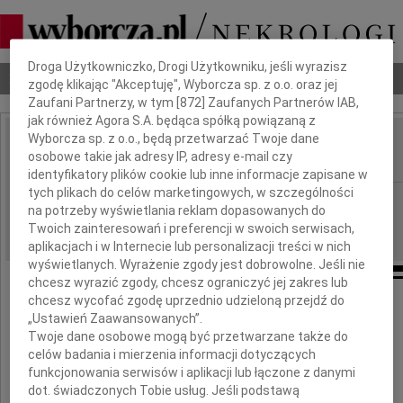
Dbamy o Twoją prywatność
Droga Użytkowniczko, Drogi Użytkowniku, jeśli wyrazisz
Nekrologi
Odeszli
Poradnik pogrzebowy
zgodę klikając "Akceptuję", Wyborcza sp. z o.o. oraz jej
Zaufani Partnerzy, w tym [
872
] Zaufanych Partnerów IAB,
jak również Agora S.A. będąca spółką powiązaną z
Wyborcza sp. z o.o., będą przetwarzać Twoje dane
Dariusz Marciniak
osobowe takie jak adresy IP, adresy e-mail czy
IMIĘ I NAZWISKO:
identyfikatory plików cookie lub inne informacje zapisane w
tych plikach do celów marketingowych, w szczególności
Poznań
REGION:
na potrzeby wyświetlania reklam dopasowanych do
04.06.2013
DATA EMISJI:
Twoich zainteresowań i preferencji w swoich serwisach,
aplikacjach i w Internecie lub personalizacji treści w nich
wyświetlanych. Wyrażenie zgody jest dobrowolne. Jeśli nie
chcesz wyrazić zgody, chcesz ograniczyć jej zakres lub
chcesz wycofać zgodę uprzednio udzieloną przejdź do
Z wielkim smutkiem i żalem zawiadamiamy,
„Ustawień Zaawansowanych”.
że w dniu 1 czerwca 2013 roku
Twoje dane osobowe mogą być przetwarzane także do
zmarł nagle w wieku 40 lat
celów badania i mierzenia informacji dotyczących
funkcjonowania serwisów i aplikacji lub łączone z danymi
dot. świadczonych Tobie usług. Jeśli podstawą
Dariusz Marciniak