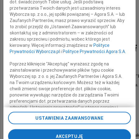
dot. świadczonych Tobie usług. Jeśli podstawą
przetwarzania Twoich danych jest uzasadniony interes
Wyborcza sp. z o.o., jej spółki powiązanej – Agora S.A. – lub
Zaufanych Partnerów, masz prawo wyrazić sprzeciw. Aby
to zrobić przejdź do „Ustawień Zaawansowanych” lub
skontaktuj się z administratorem – w zależności od
zakresu sprzeciwu i podmiotu, wobec którego jest
Andrzej Dobrowolski
kierowany. Więcej informacji znajdziesz w
Polityce
Prywatności Wyborcza.pl
i
Polityce Prywatności Agora S.A.
lat 86
Poprzez kliknięcie "Akceptuję" wyrażasz zgodę na
zainstalowanie i przechowywanie plików typu cookie
Naukowiec, żołnierz AK, powstaniec warszawski ps. "
Wyborczej sp. z o. o. jej Zaufanych Partnerów i Agora S.A.
na Twoim urządzeniu końcowym. Możesz też w każdej
uczestnik akcji odbicia kościoła pw. św. Krzyża.
chwili zmienić swoje preferencje dot. plików cookie,
ponownie wywołując narzędzie do zarządzania Twoimi
preferencjami dot. przetwarzania danych poprzez
W głębokim smutku pogrążona
odnośnik „Ustawienia prywatności” w stopce serwisu i
przechodząc do sekcji „Ustawienia zaawansowane”.
USTAWIENIA ZAAWANSOWANE
rodzina
Zmiana ustawień plików cookie możliwa jest także za
pomocą ustawień przeglądarki.
Msza święta pogrzebowa odbędzie się w poniedział
AKCEPTUJĘ
My, nasi Zaufani Partnerzy i Agora S.A. możemy