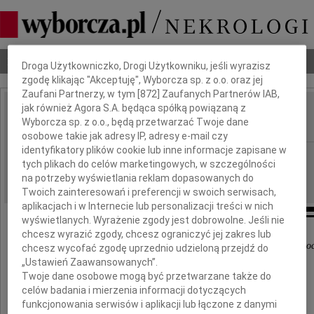
Dbamy o Twoją prywatność
Nekrologi
Odeszli
Poradnik pogrzebowy
Droga Użytkowniczko, Drogi Użytkowniku, jeśli wyrazisz
zgodę klikając "Akceptuję", Wyborcza sp. z o.o. oraz jej
Zaufani Partnerzy, w tym [
872
] Zaufanych Partnerów IAB,
jak również Agora S.A. będąca spółką powiązaną z
Andrzej Dobrowolski
Wyborcza sp. z o.o., będą przetwarzać Twoje dane
IMIĘ I NAZWISKO:
osobowe takie jak adresy IP, adresy e-mail czy
identyfikatory plików cookie lub inne informacje zapisane w
Poznań
REGION:
tych plikach do celów marketingowych, w szczególności
31.05.2013
DATA EMISJI:
na potrzeby wyświetlania reklam dopasowanych do
Twoich zainteresowań i preferencji w swoich serwisach,
aplikacjach i w Internecie lub personalizacji treści w nich
wyświetlanych. Wyrażenie zgody jest dobrowolne. Jeśli nie
chcesz wyrazić zgody, chcesz ograniczyć jej zakres lub
"Pozostaniesz na zawsze w sercach tych, którzy Cię ko
chcesz wycofać zgodę uprzednio udzieloną przejdź do
„Ustawień Zaawansowanych”.
Twoje dane osobowe mogą być przetwarzane także do
W dniu 27 maja 2013 roku odszedł od nas
celów badania i mierzenia informacji dotyczących
najukochańszy Mąż, Ojciec, Dziadek i Teść
funkcjonowania serwisów i aplikacji lub łączone z danymi