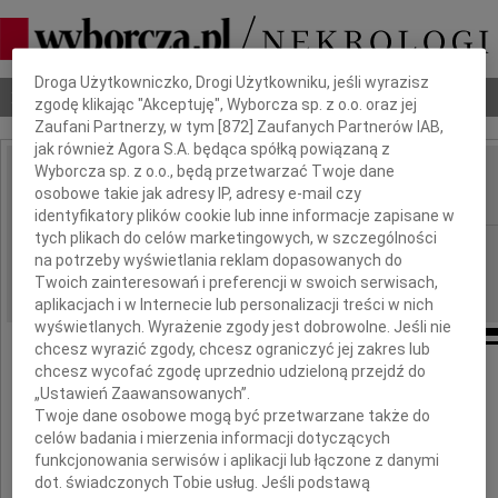
Dbamy o Twoją prywatność
Droga Użytkowniczko, Drogi Użytkowniku, jeśli wyrazisz
Nekrologi
Odeszli
Poradnik pogrzebowy
zgodę klikając "Akceptuję", Wyborcza sp. z o.o. oraz jej
Zaufani Partnerzy, w tym [
872
] Zaufanych Partnerów IAB,
jak również Agora S.A. będąca spółką powiązaną z
Wyborcza sp. z o.o., będą przetwarzać Twoje dane
Zygmunt Ogłoza
osobowe takie jak adresy IP, adresy e-mail czy
IMIĘ I NAZWISKO:
identyfikatory plików cookie lub inne informacje zapisane w
tych plikach do celów marketingowych, w szczególności
Kraków
REGION:
na potrzeby wyświetlania reklam dopasowanych do
28.05.2013
DATA EMISJI:
Twoich zainteresowań i preferencji w swoich serwisach,
aplikacjach i w Internecie lub personalizacji treści w nich
wyświetlanych. Wyrażenie zgody jest dobrowolne. Jeśli nie
chcesz wyrazić zgody, chcesz ograniczyć jej zakres lub
chcesz wycofać zgodę uprzednio udzieloną przejdź do
25 maja 2013 roku, przeżywszy 89 lat zmarł
„Ustawień Zaawansowanych”.
Twoje dane osobowe mogą być przetwarzane także do
mgr inż. Zygmunt Ogłoza
celów badania i mierzenia informacji dotyczących
funkcjonowania serwisów i aplikacji lub łączone z danymi
dot. świadczonych Tobie usług. Jeśli podstawą