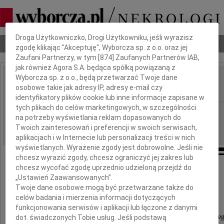
Dbamy o Twoją prywatność
Droga Użytkowniczko, Drogi Użytkowniku, jeśli wyrazisz
Nekrologi
Odeszli
Poradnik pogrzebowy
zgodę klikając "Akceptuję", Wyborcza sp. z o.o. oraz jej
Zaufani Partnerzy, w tym [
874
] Zaufanych Partnerów IAB,
jak również Agora S.A. będąca spółką powiązaną z
Wyborcza sp. z o.o., będą przetwarzać Twoje dane
Elżbieta Padło
osobowe takie jak adresy IP, adresy e-mail czy
IMIĘ I NAZWISKO:
identyfikatory plików cookie lub inne informacje zapisane w
tych plikach do celów marketingowych, w szczególności
Katowice
REGION:
na potrzeby wyświetlania reklam dopasowanych do
24.05.2013
DATA EMISJI:
Twoich zainteresowań i preferencji w swoich serwisach,
aplikacjach i w Internecie lub personalizacji treści w nich
wyświetlanych. Wyrażenie zgody jest dobrowolne. Jeśli nie
chcesz wyrazić zgody, chcesz ograniczyć jej zakres lub
chcesz wycofać zgodę uprzednio udzieloną przejdź do
Podziękowanie
„Ustawień Zaawansowanych”.
Twoje dane osobowe mogą być przetwarzane także do
celów badania i mierzenia informacji dotyczących
Składamy z serca płynące podziękowania dla
funkcjonowania serwisów i aplikacji lub łączone z danymi
Dyrekcji Szpitala MSWiA w Katowicach,
pielęgniarek i lekarzy Oddziału Anestezjologiczne
dot. świadczonych Tobie usług. Jeśli podstawą