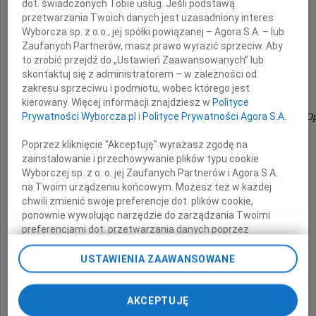
dot. świadczonych Tobie usług. Jeśli podstawą
przetwarzania Twoich danych jest uzasadniony interes
Ojca
Wyborcza sp. z o.o., jej spółki powiązanej – Agora S.A. – lub
Zaufanych Partnerów, masz prawo wyrazić sprzeciw. Aby
to zrobić przejdź do „Ustawień Zaawansowanych” lub
skontaktuj się z administratorem – w zależności od
składają
zakresu sprzeciwu i podmiotu, wobec którego jest
kierowany. Więcej informacji znajdziesz w
Polityce
Prywatności Wyborcza.pl
i
Polityce Prywatności Agora S.A.
koleżanki i koledzy z Zespołu Szkół Specjalnych w O
Poprzez kliknięcie "Akceptuję" wyrażasz zgodę na
zainstalowanie i przechowywanie plików typu cookie
Wyborczej sp. z o. o. jej Zaufanych Partnerów i Agora S.A.
na Twoim urządzeniu końcowym. Możesz też w każdej
chwili zmienić swoje preferencje dot. plików cookie,
ponownie wywołując narzędzie do zarządzania Twoimi
preferencjami dot. przetwarzania danych poprzez
odnośnik „Ustawienia prywatności” w stopce serwisu i
przechodząc do sekcji „Ustawienia zaawansowane”.
USTAWIENIA ZAAWANSOWANE
Zmiana ustawień plików cookie możliwa jest także za
pomocą ustawień przeglądarki.
AKCEPTUJĘ
My, nasi Zaufani Partnerzy i Agora S.A. możemy