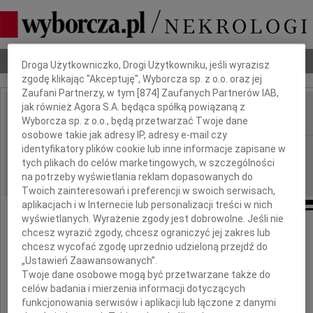
Dbamy o Twoją prywatność
Nekrologi
Odeszli
Poradnik pogrzebowy
Droga Użytkowniczko, Drogi Użytkowniku, jeśli wyrazisz
zgodę klikając "Akceptuję", Wyborcza sp. z o.o. oraz jej
Zaufani Partnerzy, w tym [
874
] Zaufanych Partnerów IAB,
jak również Agora S.A. będąca spółką powiązaną z
Wyborcza sp. z o.o., będą przetwarzać Twoje dane
IMIĘ I NAZWISKO:
osobowe takie jak adresy IP, adresy e-mail czy
Opole
identyfikatory plików cookie lub inne informacje zapisane w
REGION:
tych plikach do celów marketingowych, w szczególności
23.05.2013
DATA EMISJI:
na potrzeby wyświetlania reklam dopasowanych do
Twoich zainteresowań i preferencji w swoich serwisach,
aplikacjach i w Internecie lub personalizacji treści w nich
wyświetlanych. Wyrażenie zgody jest dobrowolne. Jeśli nie
chcesz wyrazić zgody, chcesz ograniczyć jej zakres lub
Bożenie Krupce
chcesz wycofać zgodę uprzednio udzieloną przejdź do
„Ustawień Zaawansowanych”.
Twoje dane osobowe mogą być przetwarzane także do
serdeczne wyrazy współczucia
celów badania i mierzenia informacji dotyczących
funkcjonowania serwisów i aplikacji lub łączone z danymi
z powodu śmierci