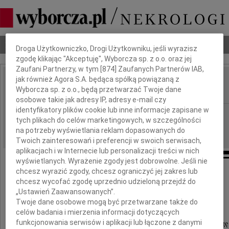
Dbamy o Twoją prywatność
Nekrologi
Odeszli
Poradnik pogrzebowy
Droga Użytkowniczko, Drogi Użytkowniku, jeśli wyrazisz
zgodę klikając "Akceptuję", Wyborcza sp. z o.o. oraz jej
Zaufani Partnerzy, w tym [
874
] Zaufanych Partnerów IAB,
jak również Agora S.A. będąca spółką powiązaną z
Wojciech Majchrzak
Wyborcza sp. z o.o., będą przetwarzać Twoje dane
IMIĘ I NAZWISKO:
osobowe takie jak adresy IP, adresy e-mail czy
identyfikatory plików cookie lub inne informacje zapisane w
Poznań
REGION:
tych plikach do celów marketingowych, w szczególności
22.05.2013
DATA EMISJI:
na potrzeby wyświetlania reklam dopasowanych do
Twoich zainteresowań i preferencji w swoich serwisach,
aplikacjach i w Internecie lub personalizacji treści w nich
wyświetlanych. Wyrażenie zgody jest dobrowolne. Jeśli nie
chcesz wyrazić zgody, chcesz ograniczyć jej zakres lub
"Kochał bardzo ludzi i zwierzęta...
chcesz wycofać zgodę uprzednio udzieloną przejdź do
„Ustawień Zaawansowanych”.
Rozumiał sens życia..."
Twoje dane osobowe mogą być przetwarzane także do
celów badania i mierzenia informacji dotyczących
funkcjonowania serwisów i aplikacji lub łączone z danymi
Dnia 19 maja 2013 roku przeszedł na jaśniejszą drogę