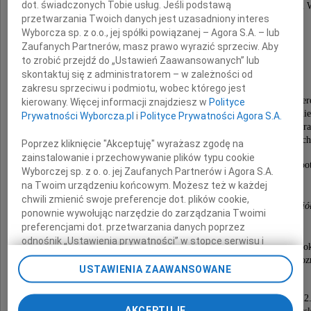
dot. świadczonych Tobie usług. Jeśli podstawą
wspaniały i oddany Przyjaciel, nasz ukochany Brat i
przetwarzania Twoich danych jest uzasadniony interes
Wyborcza sp. z o.o., jej spółki powiązanej – Agora S.A. – lub
Zaufanych Partnerów, masz prawo wyrazić sprzeciw. Aby
Wojciech Majchrzak
to zrobić przejdź do „Ustawień Zaawansowanych” lub
skontaktuj się z administratorem – w zależności od
zakresu sprzeciwu i podmiotu, wobec którego jest
W sercach naszych pozostanie szlachetny, skromny, se
kierowany. Więcej informacji znajdziesz w
Polityce
i pracowity Człowiek, który z miłością, ciepłym uśmi
Prywatności Wyborcza.pl
i
Polityce Prywatności Agora S.A.
nieustającą troską i czynną, życzliwą pomocą wspiera
w codziennych, a zwłaszcza trudnych momentach
Poprzez kliknięcie "Akceptuję" wyrażasz zgodę na
zainstalowanie i przechowywanie plików typu cookie
W naszej pamięci zachowamy radość wspólnych spo
Wyborczej sp. z o. o. jej Zaufanych Partnerów i Agora S.A.
na Twoim urządzeniu końcowym. Możesz też w każdej
chwili zmienić swoje preferencje dot. plików cookie,
siostry, siostrzeniec, siostrzenica z mężem, przyjació
ponownie wywołując narzędzie do zarządzania Twoimi
preferencjami dot. przetwarzania danych poprzez
odnośnik „Ustawienia prywatności” w stopce serwisu i
Msza święta odbędzie się w dniu 28 maja 2013 ro
przechodząc do sekcji „Ustawienia zaawansowane”.
o godzinie 9.00 w kościele pw. św. Zbawiciela w Poz
Zmiana ustawień plików cookie możliwa jest także za
USTAWIENIA ZAAWANSOWANE
przy ulicy Fredry.
pomocą ustawień przeglądarki.
Uroczystości pogrzebowe odbędą się o godzinie 12
AKCEPTUJĘ
My, nasi Zaufani Partnerzy i Agora S.A. możemy