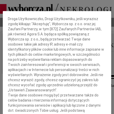
Dbamy o Twoją prywatność
Droga Użytkowniczko, Drogi Użytkowniku, jeśli wyrazisz
Nekrologi
Odeszli
Poradnik pogrzebowy
zgodę klikając "Akceptuję", Wyborcza sp. z o.o. oraz jej
Zaufani Partnerzy, w tym [
872
] Zaufanych Partnerów IAB,
jak również Agora S.A. będąca spółką powiązaną z
Wyborcza sp. z o.o., będą przetwarzać Twoje dane
Maria Wanda Krzymusk
osobowe takie jak adresy IP, adresy e-mail czy
IMIĘ I NAZWISKO:
identyfikatory plików cookie lub inne informacje zapisane w
tych plikach do celów marketingowych, w szczególności
Warszawa, Poznań
REGION:
na potrzeby wyświetlania reklam dopasowanych do
17.05.2013
DATA EMISJI:
Twoich zainteresowań i preferencji w swoich serwisach,
aplikacjach i w Internecie lub personalizacji treści w nich
wyświetlanych. Wyrażenie zgody jest dobrowolne. Jeśli nie
chcesz wyrazić zgody, chcesz ograniczyć jej zakres lub
chcesz wycofać zgodę uprzednio udzieloną przejdź do
Z żalem zawiadamiamy, że 6 maja 2013 roku w Gda
„Ustawień Zaawansowanych”.
zmarła w wieku 95 lat
Twoje dane osobowe mogą być przetwarzane także do
celów badania i mierzenia informacji dotyczących
funkcjonowania serwisów i aplikacji lub łączone z danymi
dot. świadczonych Tobie usług. Jeśli podstawą