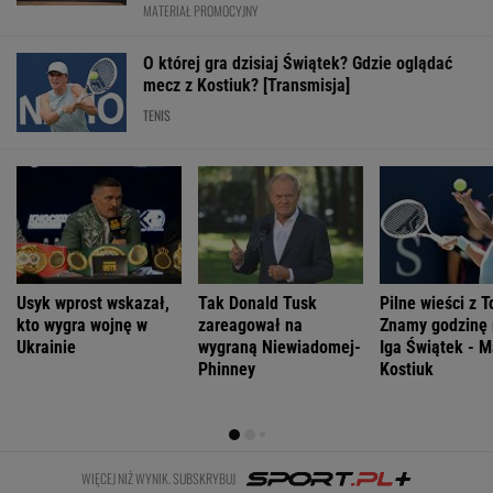
MATERIAŁ PROMOCYJNY
O której gra dzisiaj Świątek? Gdzie oglądać
mecz z Kostiuk? [Transmisja]
TENIS
Usyk wprost wskazał,
Tak Donald Tusk
Pilne wieści z T
kto wygra wojnę w
zareagował na
Znamy godzinę
Ukrainie
wygraną Niewiadomej-
Iga Świątek - M
Phinney
Kostiuk
WIĘCEJ NIŻ WYNIK. SUBSKRYBUJ