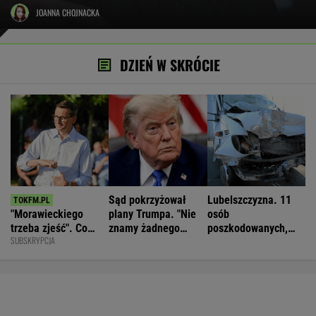
JOANNA CHOJNACKA
DZIEŃ W SKRÓCIE
Sąd pokrzyżował
Lubelszczyzna. 11
"Morawieckiego
plany Trumpa. "Nie
osób
trzeba zjeść". Co
znamy żadnego
poszkodowanych,
SUBSKRYPCJA
dzieje się w PiS?
przypadku w historii"
droga całkowicie
zablokowana