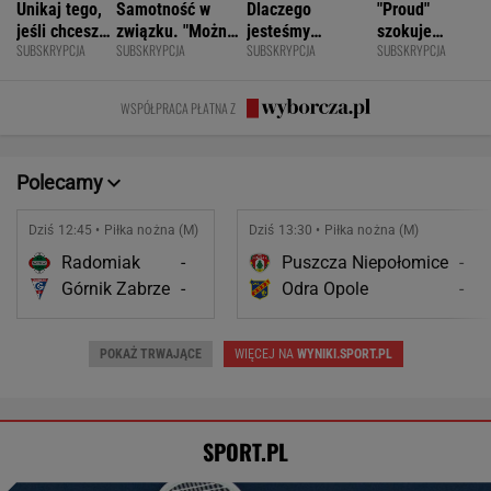
Unikaj tego,
Samotność w
Dlaczego
"Proud"
jeśli chcesz
związku. "Można
jesteśmy
szokuje
SUBSKRYPCJA
SUBSKRYPCJA
SUBSKRYPCJA
SUBSKRYPCJA
znacznie
być kochaną i
permanentnie
odważnymi
opóźnić
jednocześnie czuć
zmęczeni? "Te
scenami.
starczą
się samotną"
same grzechy
Rozmawiamy
WSPÓŁPRACA PŁATNA Z
demencję
główne"
z twórcami
scen
intymnych
Polecamy
Dziś 12:45 • Piłka nożna (M)
Dziś 13:30 • Piłka nożna (M)
Radomiak
-
Puszcza Niepołomice
-
Górnik Zabrze
-
Odra Opole
-
POKAŻ TRWAJĄCE
WIĘCEJ NA
WYNIKI.SPORT.PL
SPORT.PL