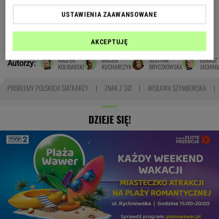
Oto darmowy sposób na
USTAWIENIA ZAAWANSOWANE
odcinkowe pomiary prędkości. Polski program
TOMASZ OKUROWSKI
AKCEPTUJĘ
KACPER
MACIEK
JUSTYNA
ŁUKASZ
Autorzy:
KOLIBABSKI
KUCHARCZYK
BRYCZKOWSKA
JACHIMI
PROBLEMY POLSKICH SIATKARZY
ZNAK Z '30'
WISŁAWA SZYMBORSKA
DZIEJE SIĘ!