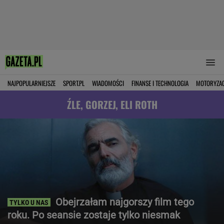
NAJPOPULARNIEJSZE
SPORT.PL
WIADOMOŚCI
FINANSE I TECHNOLOGIA
MOTORYZA
ŹLE, GORZEJ, ELI ROTH
Obejrzałam najgorszy film tego
roku. Po seansie zostaje tylko niesmak