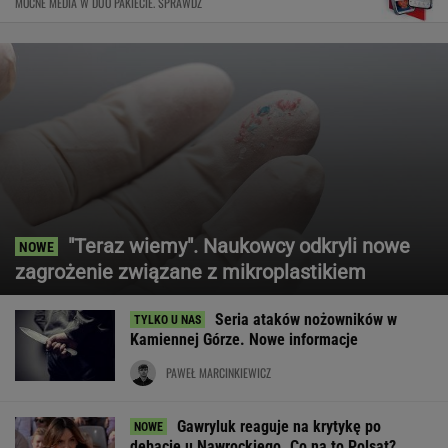
MOCNE MEDIA W DUO PAKIECIE. SPRAWDŹ
"Teraz wiemy". Naukowcy odkryli nowe
zagrożenie związane z mikroplastikiem
Seria ataków nożowników w
Kamiennej Górze. Nowe informacje
PAWEŁ MARCINKIEWICZ
Gawryluk reaguje na krytykę po
debacie u Nawrockiego. Co na to Polsat?