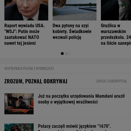
Raport wywiadu USA.
Dwa pytony na szyi
Gruźlica w
"WSJ": Putin może
kobiety. Świadkowie
warszawskim
zaatakować NATO
wezwali policję
przedszkolu. 24
nawet tej jesieni
na liście sanep
WSPÓŁPRACA PŁATNA Z WYBORCZA.PL
ZROZUM, POZNAJ, ODKRYWAJ
SEKCJA Z SUBSKRYPCJĄ
Już na początku urzędowania Mamdani uraził
osoby o wyjątkowej wrażliwości
Polacy zaczęli mówić językiem "1670".