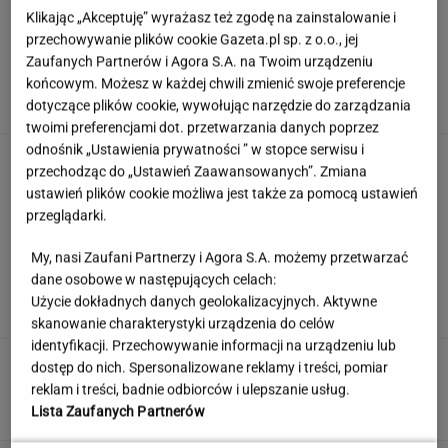
Klikając „Akceptuję” wyrażasz też zgodę na zainstalowanie i
przechowywanie plików cookie Gazeta.pl sp. z o.o., jej
Dostałeś taki list z banku? Lepiej go nie
Zaufanych Partnerów i Agora S.A. na Twoim urządzeniu
ignorować
końcowym. Możesz w każdej chwili zmienić swoje preferencje
dotyczące plików cookie, wywołując narzędzie do zarządzania
twoimi preferencjami dot. przetwarzania danych poprzez
odnośnik „Ustawienia prywatności ” w stopce serwisu i
Quiz. Te aktorki znane są na całym świecie.
przechodząc do „Ustawień Zaawansowanych”. Zmiana
Kojarzysz ich nazwiska?
ustawień plików cookie możliwa jest także za pomocą ustawień
przeglądarki.
My, nasi Zaufani Partnerzy i Agora S.A. możemy przetwarzać
To nie droga na skróty. Matka pokazuje, jak
dane osobowe w następujących celach:
naprawdę wygląda edukacja domowa
Użycie dokładnych danych geolokalizacyjnych. Aktywne
MATERIAŁ PROMOCYJNY
skanowanie charakterystyki urządzenia do celów
identyfikacji. Przechowywanie informacji na urządzeniu lub
Partnerka Litewki po jego
dostęp do nich. Spersonalizowane reklamy i treści, pomiar
śmierci: Niektórzy zlecieli się jak sępy
reklam i treści, badnie odbiorców i ulepszanie usług.
SUBSKRYPCJA
Lista Zaufanych Partnerów