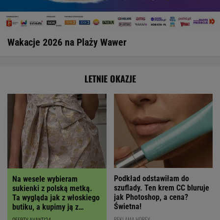
Wakacje 2026 na Plaży Wawer
LETNIE OKAZJE
Podkład odstawiłam do
Na wesele wybieram
szuflady. Ten krem CC bluruje
sukienki z polską metką.
jak Photoshop, a cena?
Ta wygląda jak z włoskiego
Świetna!
butiku, a kupimy ją z
RABATEM
REKLAMA HDREY
OFERTY AVANTI24