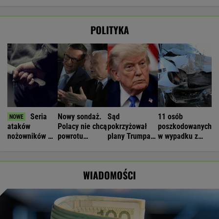
POLITYKA
Seria
Nowy sondaż.
Sąd
11 osób
ataków
Polacy nie chcą
pokrzyżował
poszkodowanych
nożowników w
powrotu
plany Trumpa.
w wypadku z
Kamiennej
Morawieckiego
"Nie znamy
udziałem busa.
Górze. Nowe
żadnego
Są utrudnienia
informacje
przypadku w
WIADOMOŚCI
historii"