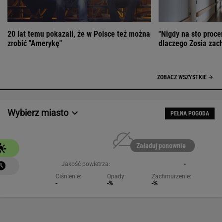
20 lat temu pokazali, że w Polsce też można
"Nigdy na sto proce
zrobić "Amerykę"
dlaczego Zosia zac
ZOBACZ WSZYSTKIE
Wybierz miasto
PEŁNA POGODA
Załaduj ponownie
Jakość powietrza:
-
Ciśnienie:
Opady:
Zachmurzenie:
-
-%
-%