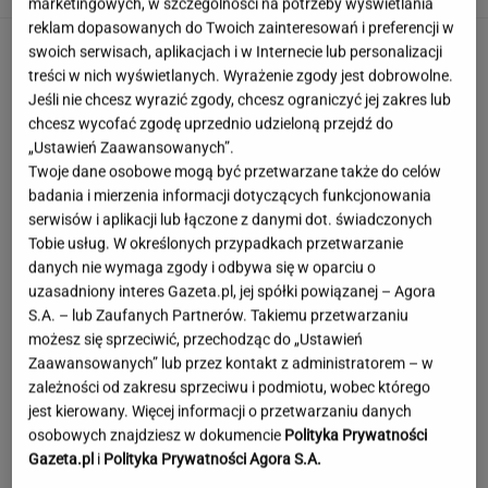
marketingowych, w szczególności na potrzeby wyświetlania
reklam dopasowanych do Twoich zainteresowań i preferencji w
swoich serwisach, aplikacjach i w Internecie lub personalizacji
treści w nich wyświetlanych. Wyrażenie zgody jest dobrowolne.
Jeśli nie chcesz wyrazić zgody, chcesz ograniczyć jej zakres lub
chcesz wycofać zgodę uprzednio udzieloną przejdź do
„Ustawień Zaawansowanych”.
Twoje dane osobowe mogą być przetwarzane także do celów
badania i mierzenia informacji dotyczących funkcjonowania
serwisów i aplikacji lub łączone z danymi dot. świadczonych
Tobie usług. W określonych przypadkach przetwarzanie
danych nie wymaga zgody i odbywa się w oparciu o
uzasadniony interes Gazeta.pl, jej spółki powiązanej – Agora
S.A. – lub Zaufanych Partnerów. Takiemu przetwarzaniu
możesz się sprzeciwić, przechodząc do „Ustawień
Zaawansowanych” lub przez kontakt z administratorem – w
zależności od zakresu sprzeciwu i podmiotu, wobec którego
jest kierowany. Więcej informacji o przetwarzaniu danych
osobowych znajdziesz w dokumencie
Polityka Prywatności
Tajemniczy most na granicy Rosji. Ukraina bije
na alarm
Gazeta.pl
i
Polityka Prywatności Agora S.A.