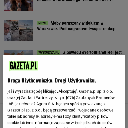
Moby poruszony widokiem w
Warszawie. Pod nagraniem tysiące reakcji
Z powodu overtourismu Hel jest
turystycznym zombie
SUBSKRYPCJA
Droga Użytkowniczko, Drogi Użytkowniku,
Takie "becikowe" to nawet 3 tys. zł. Pieniądze
są dla osób z całej Polski
jeśli wyrazisz zgodę klikając „Akceptuję”, Gazeta.pl sp. z o.o.
oraz jej Zaufani Partnerzy, w tym [
676
] Zaufanych Partnerów
IAB, jak również Agora S.A. będąca spółką powiązaną z
Gazeta.pl sp. z o.o., będą przetwarzać Twoje dane osobowe
Anastazja Kuś mistrzynią świata! Historyczny
występ, brawo!
takie jak adresy IP, adresy e-mail czy identyfikatory plików
cookie lub inne informacje zapisane w tych plikach do celów