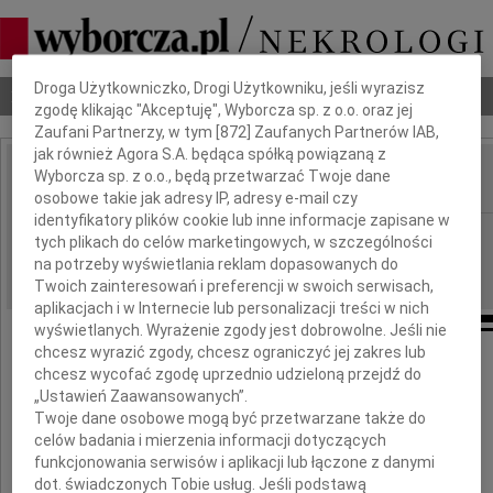
Dbamy o Twoją prywatność
Droga Użytkowniczko, Drogi Użytkowniku, jeśli wyrazisz
Nekrologi
Odeszli
Poradnik pogrzebowy
zgodę klikając "Akceptuję", Wyborcza sp. z o.o. oraz jej
Zaufani Partnerzy, w tym [
872
] Zaufanych Partnerów IAB,
jak również Agora S.A. będąca spółką powiązaną z
Wyborcza sp. z o.o., będą przetwarzać Twoje dane
IMIĘ I NAZWISKO:
osobowe takie jak adresy IP, adresy e-mail czy
identyfikatory plików cookie lub inne informacje zapisane w
Szczecin
REGION:
tych plikach do celów marketingowych, w szczególności
na potrzeby wyświetlania reklam dopasowanych do
02.02.2010
DATA EMISJI:
Twoich zainteresowań i preferencji w swoich serwisach,
aplikacjach i w Internecie lub personalizacji treści w nich
wyświetlanych. Wyrażenie zgody jest dobrowolne. Jeśli nie
chcesz wyrazić zgody, chcesz ograniczyć jej zakres lub
chcesz wycofać zgodę uprzednio udzieloną przejdź do
Ryszardowi Szablewskiemu
„Ustawień Zaawansowanych”.
Twoje dane osobowe mogą być przetwarzane także do
w dniach żałoby po śmierci małżonki
celów badania i mierzenia informacji dotyczących
funkcjonowania serwisów i aplikacji lub łączone z danymi
dot. świadczonych Tobie usług. Jeśli podstawą