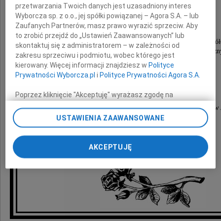
Marii
przetwarzania Twoich danych jest uzasadniony interes
Wyborcza sp. z o.o., jej spółki powiązanej – Agora S.A. – lub
Zaufanych Partnerów, masz prawo wyrazić sprzeciw. Aby
to zrobić przejdź do „Ustawień Zaawansowanych” lub
pragniemy tą drogą przekazać wyrazy szczerego współ
skontaktuj się z administratorem – w zależności od
wszyscy jesteśmy bezsilni w obliczu spraw ostateczn
zakresu sprzeciwu i podmiotu, wobec którego jest
kierowany. Więcej informacji znajdziesz w
Polityce
Prywatności Wyborcza.pl
i
Polityce Prywatności Agora S.A.
Dziekan, Rada Wydziału i Pracownicy
Wydziału Informatyki
Poprzez kliknięcie "Akceptuję" wyrażasz zgodę na
zainstalowanie i przechowywanie plików typu cookie
Zachodniopomorskiego Uniwersytetu Technologicznego w S
Wyborczej sp. z o. o. jej Zaufanych Partnerów i Agora S.A.
USTAWIENIA ZAAWANSOWANE
na Twoim urządzeniu końcowym. Możesz też w każdej
chwili zmienić swoje preferencje dot. plików cookie,
ponownie wywołując narzędzie do zarządzania Twoimi
AKCEPTUJĘ
preferencjami dot. przetwarzania danych poprzez
odnośnik „Ustawienia prywatności” w stopce serwisu i
przechodząc do sekcji „Ustawienia zaawansowane”.
Zmiana ustawień plików cookie możliwa jest także za
pomocą ustawień przeglądarki.
My, nasi Zaufani Partnerzy i Agora S.A. możemy