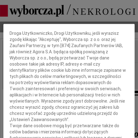
Dbamy o Twoją prywatność
Nekrologi
Odeszli
Poradnik pogrzebowy
Droga Użytkowniczko, Drogi Użytkowniku, jeśli wyrazisz
zgodę klikając "Akceptuję", Wyborcza sp. z o.o. oraz jej
Zaufani Partnerzy, w tym [
874
] Zaufanych Partnerów IAB,
Artur Starczewski
jak również Agora S.A. będąca spółką powiązaną z
IMIĘ I NAZWISKO:
Wyborcza sp. z o.o., będą przetwarzać Twoje dane
osobowe takie jak adresy IP, adresy e-mail czy
Katowice
REGION:
identyfikatory plików cookie lub inne informacje zapisane w
tych plikach do celów marketingowych, w szczególności
02.02.2010
DATA EMISJI:
na potrzeby wyświetlania reklam dopasowanych do
Twoich zainteresowań i preferencji w swoich serwisach,
aplikacjach i w Internecie lub personalizacji treści w nich
wyświetlanych. Wyrażenie zgody jest dobrowolne. Jeśli nie
Z żalem przyjęliśmy wiadomość o śmierci
chcesz wyrazić zgody, chcesz ograniczyć jej zakres lub
chcesz wycofać zgodę uprzednio udzieloną przejdź do
Profesora
„Ustawień Zaawansowanych”.
Twoje dane osobowe mogą być przetwarzane także do
Artura Starczewskieg
celów badania i mierzenia informacji dotyczących
funkcjonowania serwisów i aplikacji lub łączone z danymi