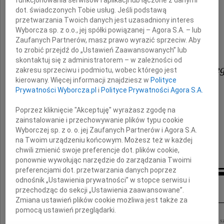
dot. świadczonych Tobie usług. Jeśli podstawą
przetwarzania Twoich danych jest uzasadniony interes
Wyborcza sp. z o.o., jej spółki powiązanej – Agora S.A. – lub
Zaufanych Partnerów, masz prawo wyrazić sprzeciw. Aby
to zrobić przejdź do „Ustawień Zaawansowanych” lub
skontaktuj się z administratorem – w zależności od
Żonie, Córce i Rodzinie Zmarłe
zakresu sprzeciwu i podmiotu, wobec którego jest
kierowany. Więcej informacji znajdziesz w
Polityce
Prywatności Wyborcza.pl
i
Polityce Prywatności Agora S.A.
wyrazy głębokiego współczucia
Poprzez kliknięcie "Akceptuję" wyrażasz zgodę na
składają
zainstalowanie i przechowywanie plików typu cookie
Wyborczej sp. z o. o. jej Zaufanych Partnerów i Agora S.A.
Zarząd i Pracownicy
na Twoim urządzeniu końcowym. Możesz też w każdej
Firmy VARIA Sp. z o.o.
chwili zmienić swoje preferencje dot. plików cookie,
ponownie wywołując narzędzie do zarządzania Twoimi
preferencjami dot. przetwarzania danych poprzez
odnośnik „Ustawienia prywatności” w stopce serwisu i
Inne kondolencje
przechodząc do sekcji „Ustawienia zaawansowane”.
Zmiana ustawień plików cookie możliwa jest także za
pomocą ustawień przeglądarki.
"przenoś moją duszę utęsknioną do tych pagórków leśnych, do tych łąk zielonych,