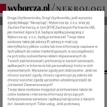
Dbamy o Twoją prywatność
Droga Użytkowniczko, Drogi Użytkowniku, jeśli wyrazisz
Nekrologi
Odeszli
Poradnik pogrzebowy
zgodę klikając "Akceptuję", Wyborcza sp. z o.o. oraz jej
Zaufani Partnerzy, w tym [
874
] Zaufanych Partnerów IAB,
jak również Agora S.A. będąca spółką powiązaną z
Wyborcza sp. z o.o., będą przetwarzać Twoje dane
Józefa Wołoszczuk
osobowe takie jak adresy IP, adresy e-mail czy
IMIĘ I NAZWISKO:
identyfikatory plików cookie lub inne informacje zapisane w
tych plikach do celów marketingowych, w szczególności
Katowice
REGION:
na potrzeby wyświetlania reklam dopasowanych do
02.02.2010
DATA EMISJI:
Twoich zainteresowań i preferencji w swoich serwisach,
aplikacjach i w Internecie lub personalizacji treści w nich
wyświetlanych. Wyrażenie zgody jest dobrowolne. Jeśli nie
chcesz wyrazić zgody, chcesz ograniczyć jej zakres lub
chcesz wycofać zgodę uprzednio udzieloną przejdź do
Z głębokim żalem i smutkiem
„Ustawień Zaawansowanych”.
przyjęłem wiadomość o śmierci
Twoje dane osobowe mogą być przetwarzane także do
celów badania i mierzenia informacji dotyczących
funkcjonowania serwisów i aplikacji lub łączone z danymi
dot. świadczonych Tobie usług. Jeśli podstawą