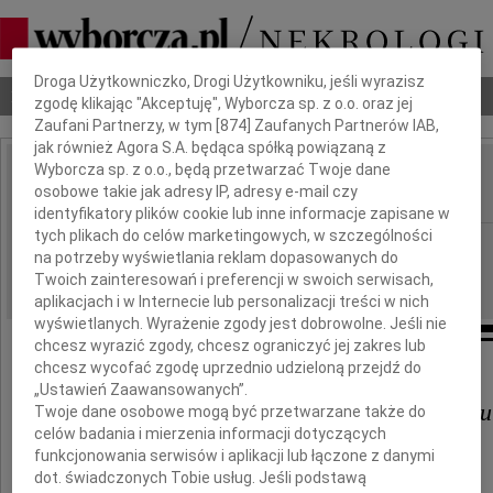
Dbamy o Twoją prywatność
Droga Użytkowniczko, Drogi Użytkowniku, jeśli wyrazisz
Nekrologi
Odeszli
Poradnik pogrzebowy
zgodę klikając "Akceptuję", Wyborcza sp. z o.o. oraz jej
Zaufani Partnerzy, w tym [
874
] Zaufanych Partnerów IAB,
jak również Agora S.A. będąca spółką powiązaną z
Wyborcza sp. z o.o., będą przetwarzać Twoje dane
,
osobowe takie jak adresy IP, adresy e-mail czy
IMIĘ I NAZWISKO:
identyfikatory plików cookie lub inne informacje zapisane w
tych plikach do celów marketingowych, w szczególności
Lublin
REGION:
na potrzeby wyświetlania reklam dopasowanych do
02.02.2010
DATA EMISJI:
Twoich zainteresowań i preferencji w swoich serwisach,
aplikacjach i w Internecie lub personalizacji treści w nich
wyświetlanych. Wyrażenie zgody jest dobrowolne. Jeśli nie
chcesz wyrazić zgody, chcesz ograniczyć jej zakres lub
chcesz wycofać zgodę uprzednio udzieloną przejdź do
Panu
„Ustawień Zaawansowanych”.
Grzegorzowi Matuszewskiemu
Twoje dane osobowe mogą być przetwarzane także do
celów badania i mierzenia informacji dotyczących
funkcjonowania serwisów i aplikacji lub łączone z danymi
wyrazy żalu i głębokiego współczucia
dot. świadczonych Tobie usług. Jeśli podstawą
z powodu śmierci