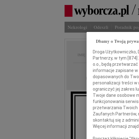
Nekrologi
Odeszli
Poradnik p
Dbamy o Twoją prywa
Ryszar
Droga Użytkowniczko, Dr
IMIĘ I NAZWISKO:
Partnerzy, w tym [
874
]
o.o., będą przetwarzać 
Gdańsk
REGION:
informacje zapisane w
dopasowanych do Twoich
02.02.2010
DATA EMISJI:
personalizacji treści 
ograniczyć jej zakres
Twoje dane osobowe mo
funkcjonowania serwisó
Z o
przetwarzania Twoich da
ż
Zaufanych Partnerów, 
skontaktuj się z admin
Więcej informacji znaj
Rys
Poprzez kliknięcie "Ak