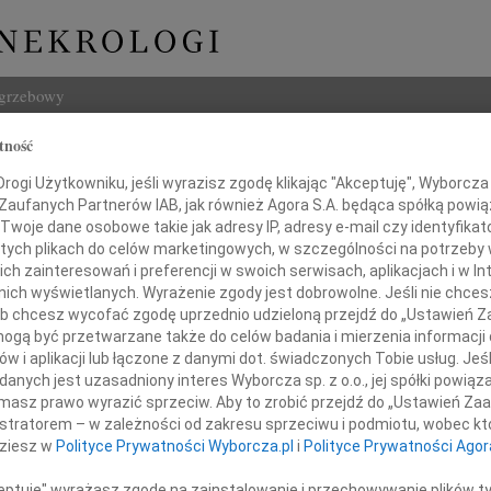
ogrzebowy
tność
Szukaj
d Kubczyński
ogi Użytkowniku, jeśli wyrazisz zgodę klikając "Akceptuję", Wyborcza sp
Imię i na
 Zaufanych Partnerów IAB, jak również Agora S.A. będąca spółką powi
Twoje dane osobowe takie jak adresy IP, adresy e-mail czy identyfikato
 tych plikach do celów marketingowych, w szczególności na potrzeby 
 zainteresowań i preferencji w swoich serwisach, aplikacjach i w Int
w nich wyświetlanych. Wyrażenie zgody jest dobrowolne. Jeśli nie chce
INNE NE
 lub chcesz wycofać zgodę uprzednio udzieloną przejdź do „Ustawień
06.0
gą być przetwarzane także do celów badania i mierzenia informacji
Drogi
w i aplikacji lub łączone z danymi dot. świadczonych Tobie usług. Jeś
05.0
gromnym żalem informujemy,
nych jest uzasadniony interes Wyborcza sp. z o.o., jej spółki powiąza
Nasze
e w dn. 30 stycznia 2010 r
masz prawo wyrazić sprzeciw. Aby to zrobić przejdź do „Ustawień Z
04.0
zmarł
istratorem – w zależności od zakresu sprzeciwu i podmiotu, wobec któ
Panu 
dziesz w
Polityce Prywatności Wyborcza.pl
i
Polityce Prywatności Agor
Zofia
zard Kubczyński
Nasze
ceptuję" wyrażasz zgodę na zainstalowanie i przechowywanie plików t