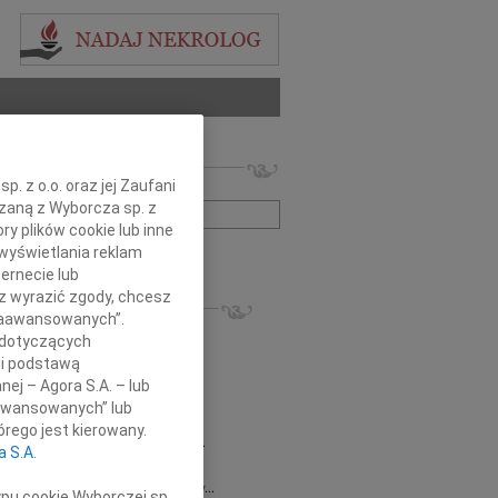
 nekrologów i wspomnień
. z o.o. oraz jej Zaufani
zwisko lub numer ogłoszenia:
ązaną z Wyborcza sp. z
ry plików cookie lub inne
wyświetlania reklam
+ szukanie zaawansowane
ernecie lub
sz wyrazić zgody, chcesz
KROLOGI
 Zaawansowanych”.
8.2026
Gdańsk
 dotyczących
 Piotrze Koleżanki i Koledzy z firmy...
li podstawą
8.2026
Gdańsk
nej – Agora S.A. – lub
 Koleżance Renacie Sęk w trudnych...
aawansowanych” lub
8.2026
Gdańsk
rego jest kierowany.
Piotrowi Widzowi Radnemu Sejmiku...
a S.A.
 Mazurek
03.08.2026
Gdańsk
j Koleżance Beacie Rumińskiej wyrazy...
ypu cookie Wyborczej sp.