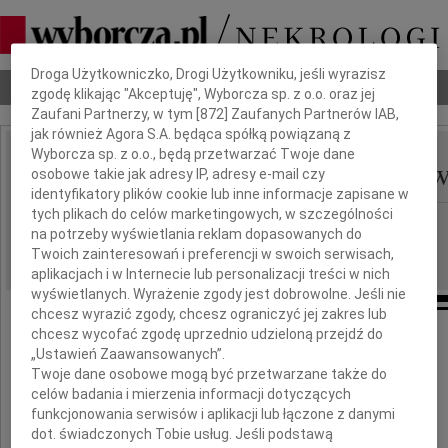
Dbamy o Twoją prywatność
Droga Użytkowniczko, Drogi Użytkowniku, jeśli wyrazisz
Nekrologi
Odeszli
Poradnik pogrzebowy
zgodę klikając "Akceptuję", Wyborcza sp. z o.o. oraz jej
Zaufani Partnerzy, w tym [
872
] Zaufanych Partnerów IAB,
jak również Agora S.A. będąca spółką powiązaną z
Wyborcza sp. z o.o., będą przetwarzać Twoje dane
Danuta Gotz-Kozierkiew
osobowe takie jak adresy IP, adresy e-mail czy
IMIĘ I NAZWISKO:
identyfikatory plików cookie lub inne informacje zapisane w
tych plikach do celów marketingowych, w szczególności
Warszawa
REGION:
na potrzeby wyświetlania reklam dopasowanych do
29.04.2013
DATA EMISJI:
Twoich zainteresowań i preferencji w swoich serwisach,
aplikacjach i w Internecie lub personalizacji treści w nich
wyświetlanych. Wyrażenie zgody jest dobrowolne. Jeśli nie
chcesz wyrazić zgody, chcesz ograniczyć jej zakres lub
chcesz wycofać zgodę uprzednio udzieloną przejdź do
W pierwszą rocznicę śmierci
„Ustawień Zaawansowanych”.
Twoje dane osobowe mogą być przetwarzane także do
celów badania i mierzenia informacji dotyczących
funkcjonowania serwisów i aplikacji lub łączone z danymi
dot. świadczonych Tobie usług. Jeśli podstawą