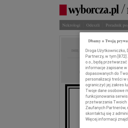
Nekrologi
Odeszli
Poradnik p
Dbamy o Twoją prywa
Władys
IMIĘ I NAZWISKO:
Droga Użytkowniczko, Dr
Partnerzy, w tym [
872
]
o.o., będą przetwarzać 
Szczecin
REGION:
informacje zapisane w
29.04.2013
DATA EMISJI:
dopasowanych do Twoich
personalizacji treści 
ograniczyć jej zakres
Twoje dane osobowe mo
funkcjonowania serwisó
"Życie dopóty tr
przetwarzania Twoich da
Zaufanych Partnerów, 
skontaktuj się z admin
Z bólem serca
Więcej informacji znaj