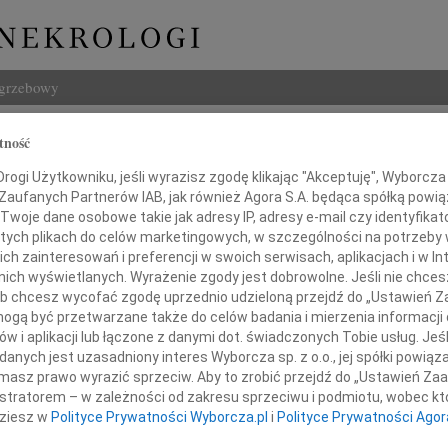
ogrzebowy
Szukaj
tność
ław Żydlik
Imię i na
ogi Użytkowniku, jeśli wyrazisz zgodę klikając "Akceptuję", Wyborcza sp
 Zaufanych Partnerów IAB, jak również Agora S.A. będąca spółką powi
Twoje dane osobowe takie jak adresy IP, adresy e-mail czy identyfikato
 tych plikach do celów marketingowych, w szczególności na potrzeby 
 zainteresowań i preferencji w swoich serwisach, aplikacjach i w Int
INNE NE
w nich wyświetlanych. Wyrażenie zgody jest dobrowolne. Jeśli nie chce
Bogus
 lub chcesz wycofać zgodę uprzednio udzieloną przejdź do „Ustawień
Z żal
gą być przetwarzane także do celów badania i mierzenia informacji
Miros
w i aplikacji lub łączone z danymi dot. świadczonych Tobie usług. Jeś
wa, dopóki pozostaje w pamięci bliskich."
Z głę
nych jest uzasadniony interes Wyborcza sp. z o.o., jej spółki powiąza
masz prawo wyrazić sprzeciw. Aby to zrobić przejdź do „Ustawień Z
Stani
"Kto w
istratorem – w zależności od zakresu sprzeciwu i podmiotu, wobec któ
 zawiadamiamy, że 25 kwietnia 2013 r.
dziesz w
Polityce Prywatności Wyborcza.pl
i
Polityce Prywatności Agor
Maria
odszedł od nas na zawsze
Dnia 