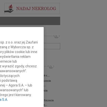
 nekrologów i wspomnień
zwisko lub numer ogłoszenia:
. z o.o. oraz jej Zaufani
ązaną z Wyborcza sp. z
ry plików cookie lub inne
+ szukanie zaawansowane
wyświetlania reklam
ernecie lub
KROLOGI
sz wyrazić zgody, chcesz
ław Wierzbicki
03.08.2026
Szczecin
 Zaawansowanych”.
em zawiadamiamy, że w dniu 25.07.2026 r....
 dotyczących
ława Włodarczak-Siuda
29.07.2026
Szczecin
li podstawą
bokim żalem zawiadamiamy, że dnia 26...
nej – Agora S.A. – lub
aawansowanych” lub
sław Strabel
wiek: 90
20.07.2026
Szczecin
 sercach bliskich żyje, nie umiera"...
rego jest kierowany.
a S.A.
 Nekanda-Trepka
wiek: 80
04.05.2026
Szczecin
26 kwietnia 2026 roku odeszła do nas w...