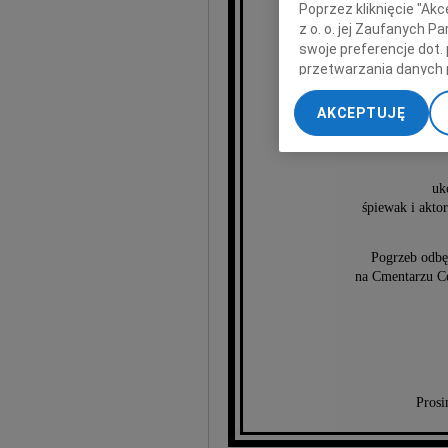
Poprzez kliknięcie "Ak
z o. o. jej Zaufanych 
swoje preferencje dot.
przetwarzania danych 
„Ustawienia zaawansow
AKCEPTUJĘ
Wł
My, nasi Zaufani Part
dokładnych danych geol
Przechowywanie informa
uk
treści, badnie odbiorcó
śpiewak i akto
Pogrzeb odbęd
na Cmentarzu Ce
Prosi