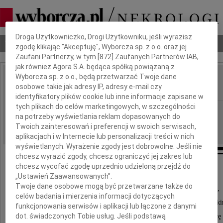
Dbamy o Twoją prywatność
Droga Użytkowniczko, Drogi Użytkowniku, jeśli wyrazisz
Nekrologi
Odeszli
Poradnik pogrzebowy
zgodę klikając "Akceptuję", Wyborcza sp. z o.o. oraz jej
Zaufani Partnerzy, w tym [
872
] Zaufanych Partnerów IAB,
jak również Agora S.A. będąca spółką powiązaną z
Wyborcza sp. z o.o., będą przetwarzać Twoje dane
Henryk Nowak
osobowe takie jak adresy IP, adresy e-mail czy
IMIĘ I NAZWISKO:
identyfikatory plików cookie lub inne informacje zapisane w
tych plikach do celów marketingowych, w szczególności
Częstochowa
REGION:
na potrzeby wyświetlania reklam dopasowanych do
25.04.2013
DATA EMISJI:
Twoich zainteresowań i preferencji w swoich serwisach,
aplikacjach i w Internecie lub personalizacji treści w nich
wyświetlanych. Wyrażenie zgody jest dobrowolne. Jeśli nie
chcesz wyrazić zgody, chcesz ograniczyć jej zakres lub
chcesz wycofać zgodę uprzednio udzieloną przejdź do
Serdeczne podziękowania
„Ustawień Zaawansowanych”.
Twoje dane osobowe mogą być przetwarzane także do
wszystkim krewnym, sąsiadom, przyjaciołom,
celów badania i mierzenia informacji dotyczących
kolegom z pracy KMP w Częstochowie i wszystk
funkcjonowania serwisów i aplikacji lub łączone z danymi
dot. świadczonych Tobie usług. Jeśli podstawą
niewymienionym za złożone kwiaty i modlitwę