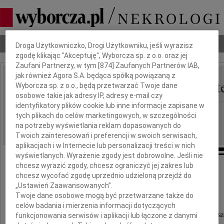
Dbamy o Twoją prywatność
Nekrologi
Odeszli
Poradnik pogrzebowy
Droga Użytkowniczko, Drogi Użytkowniku, jeśli wyrazisz
zgodę klikając "Akceptuję", Wyborcza sp. z o.o. oraz jej
Zaufani Partnerzy, w tym [
874
] Zaufanych Partnerów IAB,
jak również Agora S.A. będąca spółką powiązaną z
Mirosława Grad-Chwist
Wyborcza sp. z o.o., będą przetwarzać Twoje dane
IMIĘ I NAZWISKO:
osobowe takie jak adresy IP, adresy e-mail czy
identyfikatory plików cookie lub inne informacje zapisane w
Kraków
REGION:
tych plikach do celów marketingowych, w szczególności
25.04.2013
na potrzeby wyświetlania reklam dopasowanych do
DATA EMISJI:
Twoich zainteresowań i preferencji w swoich serwisach,
aplikacjach i w Internecie lub personalizacji treści w nich
wyświetlanych. Wyrażenie zgody jest dobrowolne. Jeśli nie
chcesz wyrazić zgody, chcesz ograniczyć jej zakres lub
Tylko nieobecni
chcesz wycofać zgodę uprzednio udzieloną przejdź do
są najbliżej
„Ustawień Zaawansowanych”.
Twoje dane osobowe mogą być przetwarzane także do
celów badania i mierzenia informacji dotyczących
Z głębokim żalem zawiadamiamy,
że 23 kwietnia 2013 roku odeszła od nas na zawsz
funkcjonowania serwisów i aplikacji lub łączone z danymi