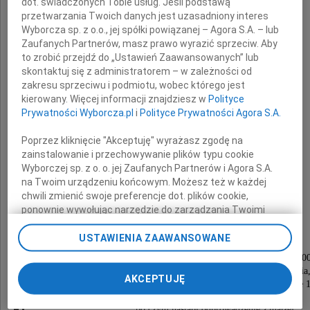
przeżywszy 64 lata
dot. świadczonych Tobie usług. Jeśli podstawą
przetwarzania Twoich danych jest uzasadniony interes
Wyborcza sp. z o.o., jej spółki powiązanej – Agora S.A. – lub
Zaufanych Partnerów, masz prawo wyrazić sprzeciw. Aby
to zrobić przejdź do „Ustawień Zaawansowanych” lub
skontaktuj się z administratorem – w zależności od
zakresu sprzeciwu i podmiotu, wobec którego jest
kierowany. Więcej informacji znajdziesz w
Polityce
Prywatności Wyborcza.pl
i
Polityce Prywatności Agora S.A.
Mirosława
Poprzez kliknięcie "Akceptuję" wyrażasz zgodę na
zainstalowanie i przechowywanie plików typu cookie
Grad-Chwistek
Wyborczej sp. z o. o. jej Zaufanych Partnerów i Agora S.A.
na Twoim urządzeniu końcowym. Możesz też w każdej
chwili zmienić swoje preferencje dot. plików cookie,
z d. Posyniak
ponownie wywołując narzędzie do zarządzania Twoimi
preferencjami dot. przetwarzania danych poprzez
odnośnik „Ustawienia prywatności” w stopce serwisu i
USTAWIENIA ZAAWANSOWANE
Nabożeństwo żałobne odprawione zostanie
przechodząc do sekcji „Ustawienia zaawansowane”.
w piątek 26 kwietnia 2013 roku o godzinie 13.0
Zmiana ustawień plików cookie możliwa jest także za
w kościele parafialnym w Grojcu k. Oświęcimia
pomocą ustawień przeglądarki.
AKCEPTUJĘ
poprzedzone nabożeństwem różańcowym o godzinie 1
My, nasi Zaufani Partnerzy i Agora S.A. możemy
po czym nastąpi odprowadzenie Zmarłej