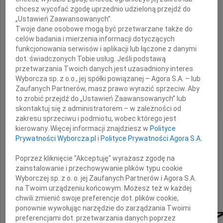
chcesz wycofać zgodę uprzednio udzieloną przejdź do
„Ustawień Zaawansowanych”.
Taty
Twoje dane osobowe mogą być przetwarzane także do
celów badania i mierzenia informacji dotyczących
funkcjonowania serwisów i aplikacji lub łączone z danymi
dot. świadczonych Tobie usług. Jeśli podstawą
składają
przetwarzania Twoich danych jest uzasadniony interes
Wyborcza sp. z o.o., jej spółki powiązanej – Agora S.A. – lub
Zaufanych Partnerów, masz prawo wyrazić sprzeciw. Aby
współpracownicy
to zrobić przejdź do „Ustawień Zaawansowanych” lub
skontaktuj się z administratorem – w zależności od
zakresu sprzeciwu i podmiotu, wobec którego jest
kierowany. Więcej informacji znajdziesz w
Polityce
Prywatności Wyborcza.pl
i
Polityce Prywatności Agora S.A.
Poprzez kliknięcie "Akceptuję" wyrażasz zgodę na
zainstalowanie i przechowywanie plików typu cookie
Wyborczej sp. z o. o. jej Zaufanych Partnerów i Agora S.A.
na Twoim urządzeniu końcowym. Możesz też w każdej
chwili zmienić swoje preferencje dot. plików cookie,
ponownie wywołując narzędzie do zarządzania Twoimi
preferencjami dot. przetwarzania danych poprzez