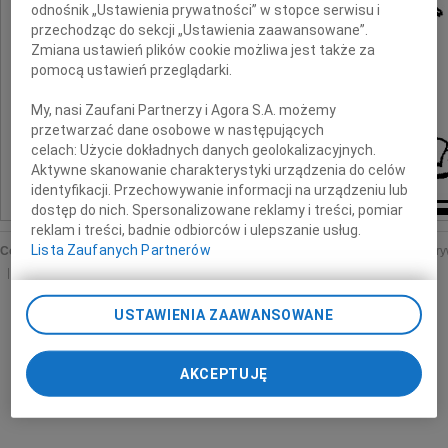
odnośnik „Ustawienia prywatności” w stopce serwisu i
przechodząc do sekcji „Ustawienia zaawansowane”.
Zmiana ustawień plików cookie możliwa jest także za
pomocą ustawień przeglądarki.
My, nasi Zaufani Partnerzy i Agora S.A. możemy
przetwarzać dane osobowe w następujących
celach:
Użycie dokładnych danych geolokalizacyjnych.
Aktywne skanowanie charakterystyki urządzenia do celów
identyfikacji. Przechowywanie informacji na urządzeniu lub
dostęp do nich. Spersonalizowane reklamy i treści, pomiar
reklam i treści, badnie odbiorców i ulepszanie usług.
Lista Zaufanych Partnerów
Copyright © Wyborcza sp. z o.o.
O nas
Staże u nas
Reklama
Polityka pr
Ustawienia prywatności
USTAWIENIA ZAAWANSOWANE
AKCEPTUJĘ