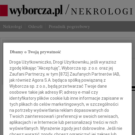
Nekrologi
Odeszli
Poradnik pogrzebowy
Dbamy o Twoją prywatność
IMIĘ I NAZWISKO:
Droga Użytkowniczko, Drogi Użytkowniku, jeśli wyrazisz
Opole
REGION:
zgodę klikając "Akceptuję", Wyborcza sp. z o.o. oraz jej
17.04.2013
DATA EMISJI:
Zaufani Partnerzy, w tym [
872
] Zaufanych Partnerów IAB,
jak również Agora S.A. będąca spółką powiązaną z
Wyborcza sp. z o.o., będą przetwarzać Twoje dane
osobowe takie jak adresy IP, adresy e-mail czy
identyfikatory plików cookie lub inne informacje zapisane w
tych plikach do celów marketingowych, w szczególności
Markowi Janasowi
na potrzeby wyświetlania reklam dopasowanych do
Twoich zainteresowań i preferencji w swoich serwisach,
aplikacjach i w Internecie lub personalizacji treści w nich
wyrazy głębokiego współczucia
wyświetlanych. Wyrażenie zgody jest dobrowolne. Jeśli nie
chcesz wyrazić zgody, chcesz ograniczyć jej zakres lub
z powodu śmierci