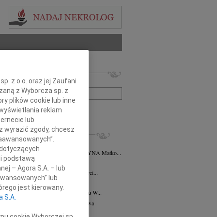
 nekrologów i wspomnień
. z o.o. oraz jej Zaufani
zwisko lub numer ogłoszenia:
ązaną z Wyborcza sp. z
ry plików cookie lub inne
wyświetlania reklam
+ szukanie zaawansowane
ernecie lub
sz wyrazić zgody, chcesz
KROLOGI
 Zaawansowanych”.
nna Brożyna
30.05.2022
Warszawa
 dotyczących
rocznicę odejścia MARIANNA BROŻYNA Matko...
li podstawą
 Chodorowska
26.03.2016
Warszawa
nej – Agora S.A. – lub
rca 2016 roku minie 26. rocznica śmierci...
aawansowanych” lub
 Guz
10.12.2014
Warszawa
rego jest kierowany.
udnia 1914 roku - 10 grudnia 2014 roku W...
a S.A.
ga Wanda Zanussi
19.11.2014
Warszawa
 rocznicę śmierci Jadwigi Wandy z...
ypu cookie Wyborczej sp.