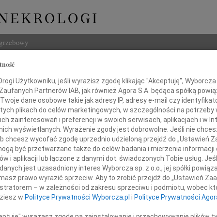
ogrzebowy
tność
Szukaj
ekalla
ogi Użytkowniku, jeśli wyrazisz zgodę klikając "Akceptuję", Wyborcza sp
Imię i na
 Zaufanych Partnerów IAB, jak również Agora S.A. będąca spółką powi
Twoje dane osobowe takie jak adresy IP, adresy e-mail czy identyfikato
 tych plikach do celów marketingowych, w szczególności na potrzeby 
 zainteresowań i preferencji w swoich serwisach, aplikacjach i w Int
w nich wyświetlanych. Wyrażenie zgody jest dobrowolne. Jeśli nie chce
INNE NE
 lub chcesz wycofać zgodę uprzednio udzieloną przejdź do „Ustawień
Maria
gą być przetwarzane także do celów badania i mierzenia informacji
W 5 
w i aplikacji lub łączone z danymi dot. świadczonych Tobie usług. Jeś
Anna
Środowisk Twórczych (pl. Teatralny)
nych jest uzasadniony interes Wyborcza sp. z o.o., jej spółki powiąza
30 ma
kwietnia 2013 roku o godzinie 17.00
masz prawo wyrazić sprzeciw. Aby to zrobić przejdź do „Ustawień Z
Leon
ięta w intencji Zmarłego muzyka i kompozytora
istratorem – w zależności od zakresu sprzeciwu i podmiotu, wobec któ
10 gr
dziesz w
Polityce Prywatności Wyborcza.pl
i
Polityce Prywatności Agor
Jadwi
W 10.
ceptuję" wyrażasz zgodę na zainstalowanie i przechowywanie plików t