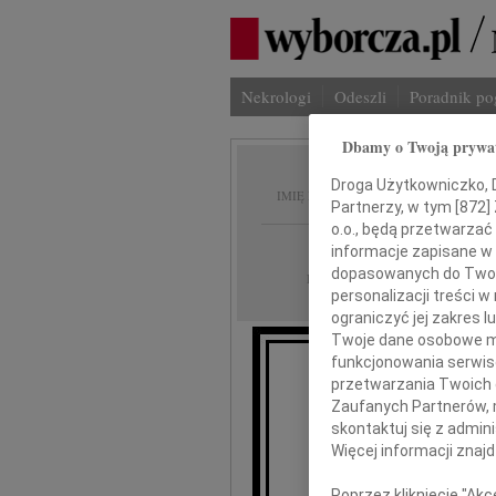
Nekrologi
Odeszli
Poradnik p
Dbamy o Twoją prywa
Jan Cz
Droga Użytkowniczko, Dr
IMIĘ I NAZWISKO:
Partnerzy, w tym [
872
]
o.o., będą przetwarzać 
Warszawa
REGION:
informacje zapisane w
dopasowanych do Twoich
13.04.2013
DATA EMISJI:
personalizacji treści 
ograniczyć jej zakres
Twoje dane osobowe mo
funkcjonowania serwisó
W Kościele 
przetwarzania Twoich da
w dniu 16 
Zaufanych Partnerów, 
odbędzie się msza św
skontaktuj się z admin
Więcej informacji znaj
Poprzez kliknięcie "Ak