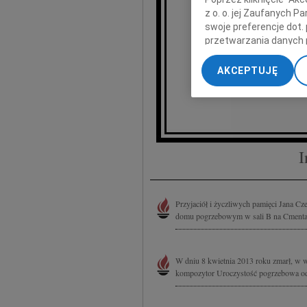
z o. o. jej Zaufanych 
swoje preferencje dot.
przetwarzania danych 
„Ustawienia zaawansow
J
AKCEPTUJĘ
My, nasi Zaufani Part
dokładnych danych geol
Przechowywanie informa
treści, badnie odbiorcó
I
Przyjaciół i życzliwych pamięci Jana Cz
domu pogrzebowym w sali B na Cment
W dniu 8 kwietnia 2013 roku zmarł, w w
kompozytor Uroczystość pogrzebowa odb