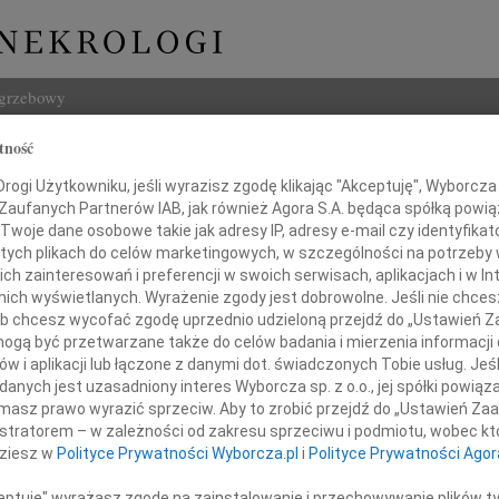
ogrzebowy
tność
Szukaj
ogi Użytkowniku, jeśli wyrazisz zgodę klikając "Akceptuję", Wyborcza sp
Imię i na
 Zaufanych Partnerów IAB, jak również Agora S.A. będąca spółką powi
Twoje dane osobowe takie jak adresy IP, adresy e-mail czy identyfikato
 tych plikach do celów marketingowych, w szczególności na potrzeby 
 zainteresowań i preferencji w swoich serwisach, aplikacjach i w Int
w nich wyświetlanych. Wyrażenie zgody jest dobrowolne. Jeśli nie chce
INNE NE
 lub chcesz wycofać zgodę uprzednio udzieloną przejdź do „Ustawień
06.0
gą być przetwarzane także do celów badania i mierzenia informacji
Sylwi
Pani
w i aplikacji lub łączone z danymi dot. świadczonych Tobie usług. Jeś
05.0
nych jest uzasadniony interes Wyborcza sp. z o.o., jej spółki powiąza
Arlec
enie Kruszczyńskiej
masz prawo wyrazić sprzeciw. Aby to zrobić przejdź do „Ustawień Z
30.0
istratorem – w zależności od zakresu sprzeciwu i podmiotu, wobec któ
Pani 
dziesz w
Polityce Prywatności Wyborcza.pl
i
Polityce Prywatności Agor
Janus
i Jej Najbliższym
Z głę
ceptuję" wyrażasz zgodę na zainstalowanie i przechowywanie plików t