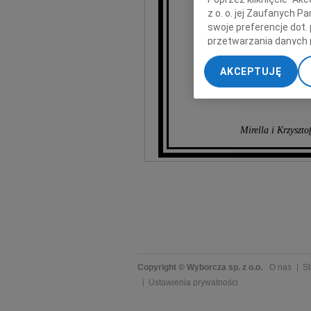
z o. o. jej Zaufanych 
swoje preferencje dot.
przetwarzania danych 
szczere w
„Ustawienia zaawansow
AKCEPTUJĘ
My, nasi Zaufani Part
dokładnych danych geol
Przechowywanie informa
treści, badnie odbiorcó
Mirella i Krzysz
Copyright © Wyborcza sp. z o.o.
O nas
St
Ustawienia prywatności