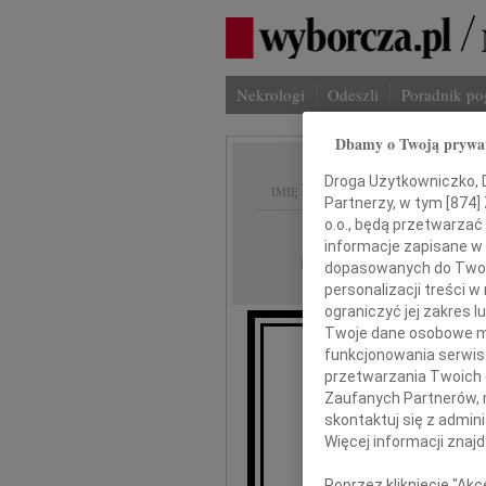
Nekrologi
Odeszli
Poradnik p
Dbamy o Twoją prywa
Droga Użytkowniczko, Dr
IMIĘ I NAZWISKO:
Partnerzy, w tym [
874
]
o.o., będą przetwarzać 
Bydgoszcz
REGION:
informacje zapisane w
13.04.2013
DATA EMISJI:
dopasowanych do Twoich
personalizacji treści 
ograniczyć jej zakres
Twoje dane osobowe mo
funkcjonowania serwisó
przetwarzania Twoich da
Ir
Zaufanych Partnerów, 
skontaktuj się z admin
Więcej informacji znaj
Poprzez kliknięcie "Ak