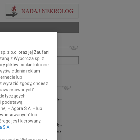
 nekrologów i wspomnień
. z o.o. oraz jej Zaufani
zwisko lub numer ogłoszenia:
ązaną z Wyborcza sp. z
ry plików cookie lub inne
wyświetlania reklam
+ szukanie zaawansowane
ernecie lub
sz wyrazić zgody, chcesz
KROLOGI
 Zaawansowanych”.
8.2026
Bydgoszcz
 dotyczących
i Kramkowskiej wraz z Rodziną wyrazy...
li podstawą
8.2026
Bydgoszcz
nej – Agora S.A. – lub
ie Stanisławskiej oraz Jej Najbliższym...
aawansowanych” lub
7.2026
Bydgoszcz
rego jest kierowany.
Elżbiecie Skwierzyńskiej Członkini Rady...
a S.A.
z Ostoja-Zagórski
15.07.2026
Bydgoszcz
bokim smutkiem żegnamy prof. dr. hab....
ypu cookie Wyborczej sp.