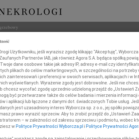
ogrzebowy
tność
Szukaj
ław Rzepka
ogi Użytkowniku, jeśli wyrazisz zgodę klikając "Akceptuję", Wyborcza sp
Imię i na
 Zaufanych Partnerów IAB, jak również Agora S.A. będąca spółką powi
Twoje dane osobowe takie jak adresy IP, adresy e-mail czy identyfikato
 tych plikach do celów marketingowych, w szczególności na potrzeby 
 zainteresowań i preferencji w swoich serwisach, aplikacjach i w Int
w nich wyświetlanych. Wyrażenie zgody jest dobrowolne. Jeśli nie chce
INNE NE
 lub chcesz wycofać zgodę uprzednio udzieloną przejdź do „Ustawień
Andrz
gą być przetwarzane także do celów badania i mierzenia informacji
Andrz
w i aplikacji lub łączone z danymi dot. świadczonych Tobie usług. Jeś
Bogu
9 kwietnia 2013 roku opuścił nas
nych jest uzasadniony interes Wyborcza sp. z o.o., jej spółki powiąza
Z głę
masz prawo wyrazić sprzeciw. Aby to zrobić przejdź do „Ustawień Z
Bogu
istratorem – w zależności od zakresu sprzeciwu i podmiotu, wobec któ
Z głę
dziesz w
Polityce Prywatności Wyborcza.pl
i
Polityce Prywatności Agor
Barba
Mgr B
ceptuję" wyrażasz zgodę na zainstalowanie i przechowywanie plików t