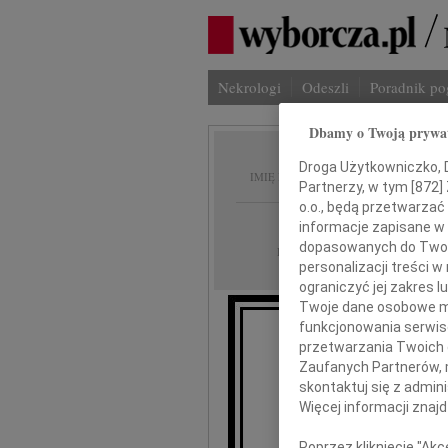
Nekrologi
Odeszli
Poradnik p
Dbamy o Twoją prywa
Stanis
Droga Użytkowniczko, Dr
IMIĘ I NAZWISKO:
Partnerzy, w tym [
872
]
o.o., będą przetwarzać 
Kraków
REGION:
informacje zapisane w
dopasowanych do Twoich
12.04.2013
DATA EMISJI:
personalizacji treści 
ograniczyć jej zakres
Twoje dane osobowe mo
funkcjonowania serwisó
W dniu 
przetwarzania Twoich da
Zaufanych Partnerów, 
skontaktuj się z admin
Więcej informacji znaj
Poprzez kliknięcie "Ak