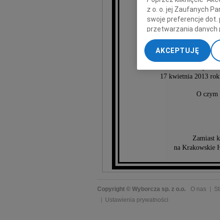
z o. o. jej Zaufanych 
swoje preferencje dot.
przetwarzania danych 
St
„Ustawienia zaawansow
AKCEPTUJĘ
My, nasi Zaufani Part
Msza święta ża
dokładnych danych geol
17 kwietnia 2013 rok
Przechowywanie informa
treści, badnie odbiorcó
O czym 
Zamiast k
na Krakowskie Ho
Copyright © Wyborcza sp. z o.o.
O nas
St
Ustawienia prywatności