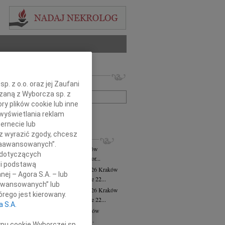
 nekrologów i wspomnień
. z o.o. oraz jej Zaufani
zwisko lub numer ogłoszenia:
ązaną z Wyborcza sp. z
ry plików cookie lub inne
wyświetlania reklam
+ szukanie zaawansowane
ernecie lub
sz wyrazić zgody, chcesz
KROLOGI
 Zaawansowanych”.
ej Krzysztof Torbus
31.07.2026
Kraków
 dotyczących
ej Krzysztof Torbus poeta prozaik, autor...
li podstawą
sława Cholewa-Hrynkowska
28.07.2026
Kraków
nej – Agora S.A. – lub
bokim żalem przyjęliśmy wiadomość, że 22...
aawansowanych” lub
sława Cholewa-Hrynkowska
27.07.2026
Kraków
rego jest kierowany.
bokim żalem przyjęliśmy wiadomość, że 22...
a S.A.
ra Cichecka
wiek: 96
22.07.2026
Kraków
arbara Cichecka Zawodniczka Klubu...
ypu cookie Wyborczej sp.