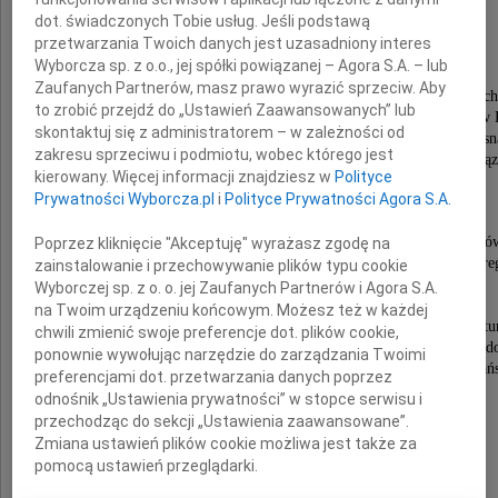
Jerzy Fogel
dot. świadczonych Tobie usług. Jeśli podstawą
przetwarzania Twoich danych jest uzasadniony interes
Wyborcza sp. z o.o., jej spółki powiązanej – Agora S.A. – lub
Zaufanych Partnerów, masz prawo wyrazić sprzeciw. Aby
wieloletni Kierownik Zakładu Prahistorii Powszech
to zrobić przejdź do „Ustawień Zaawansowanych” lub
Instytutu Prahistorii Uniwersytetu im. A. Mickiewicza w 
skontaktuj się z administratorem – w zależności od
redaktor czasopisma naukowego "Folia Praehistorica Posn
zakresu sprzeciwu i podmiotu, wobec którego jest
wybitny uczony w zakresie archeologii epoki brą
kierowany. Więcej informacji znajdziesz w
Polityce
i wczesnej epoki żelaza
Prywatności Wyborcza.pl
i
Polityce Prywatności Agora S.A.
oraz historii archeologii polskiej.
Wychowawca wielu pokoleń polskich archeologó
Poprzez kliknięcie "Akceptuję" wyrażasz zgodę na
zasłużony w zakresie działalności na rzecz kultury i re
zainstalowanie i przechowywanie plików typu cookie
odznaczony Złotym Krzyżem Zasługi
Wyborczej sp. z o. o. jej Zaufanych Partnerów i Agora S.A.
oraz Medalem Komisji Edukacji Narodowej.
na Twoim urządzeniu końcowym. Możesz też w każdej
Uhonorowany Medalem Zasłużony Działacz Kultur
chwili zmienić swoje preferencje dot. plików cookie,
Srebrnym Medalem Opiekuna Miejsc Pamięci Narod
ponownie wywołując narzędzie do zarządzania Twoimi
Medalem za Ochronę Zabytków Województwa Poznańs
preferencjami dot. przetwarzania danych poprzez
Odznaką Honorową za Zasługi dla Rozwoju
odnośnik „Ustawienia prywatności” w stopce serwisu i
Województwa Poznańskiego.
przechodząc do sekcji „Ustawienia zaawansowane”.
Zmiana ustawień plików cookie możliwa jest także za
pomocą ustawień przeglądarki.
Rodzinie Zmarłego