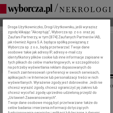
Dbamy o Twoją prywatność
Nekrologi
Odeszli
Poradnik pogrzebowy
Droga Użytkowniczko, Drogi Użytkowniku, jeśli wyrazisz
zgodę klikając "Akceptuję", Wyborcza sp. z o.o. oraz jej
Zaufani Partnerzy, w tym [
874
] Zaufanych Partnerów IAB,
Jerzy Fogel
jak również Agora S.A. będąca spółką powiązaną z
IMIĘ I NAZWISKO:
Wyborcza sp. z o.o., będą przetwarzać Twoje dane
osobowe takie jak adresy IP, adresy e-mail czy
Poznań
REGION:
identyfikatory plików cookie lub inne informacje zapisane w
tych plikach do celów marketingowych, w szczególności
09.04.2013
DATA EMISJI:
na potrzeby wyświetlania reklam dopasowanych do
Twoich zainteresowań i preferencji w swoich serwisach,
aplikacjach i w Internecie lub personalizacji treści w nich
wyświetlanych. Wyrażenie zgody jest dobrowolne. Jeśli nie
Z głębokim żalem zawiadamiamy, że 4 kwietnia 2013
chcesz wyrazić zgody, chcesz ograniczyć jej zakres lub
zmarł
chcesz wycofać zgodę uprzednio udzieloną przejdź do
„Ustawień Zaawansowanych”.
Twoje dane osobowe mogą być przetwarzane także do
prof. zw. dr hab.
celów badania i mierzenia informacji dotyczących
funkcjonowania serwisów i aplikacji lub łączone z danymi