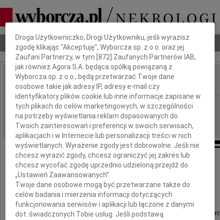
Dbamy o Twoją prywatność
Droga Użytkowniczko, Drogi Użytkowniku, jeśli wyrazisz
Nekrologi
Odeszli
Poradnik pogrzebowy
zgodę klikając "Akceptuję", Wyborcza sp. z o.o. oraz jej
Zaufani Partnerzy, w tym [
872
] Zaufanych Partnerów IAB,
jak również Agora S.A. będąca spółką powiązaną z
Wyborcza sp. z o.o., będą przetwarzać Twoje dane
osobowe takie jak adresy IP, adresy e-mail czy
IMIĘ I NAZWISKO:
identyfikatory plików cookie lub inne informacje zapisane w
Kielce
REGION:
tych plikach do celów marketingowych, w szczególności
na potrzeby wyświetlania reklam dopasowanych do
29.01.2010
DATA EMISJI:
Twoich zainteresowań i preferencji w swoich serwisach,
aplikacjach i w Internecie lub personalizacji treści w nich
wyświetlanych. Wyrażenie zgody jest dobrowolne. Jeśli nie
chcesz wyrazić zgody, chcesz ograniczyć jej zakres lub
chcesz wycofać zgodę uprzednio udzieloną przejdź do
Naszej Koleżance
„Ustawień Zaawansowanych”.
Lidii Wilniewczyc
Twoje dane osobowe mogą być przetwarzane także do
celów badania i mierzenia informacji dotyczących
funkcjonowania serwisów i aplikacji lub łączone z danymi
wyrazy głębokiego współczucia z powodu śmierc
dot. świadczonych Tobie usług. Jeśli podstawą