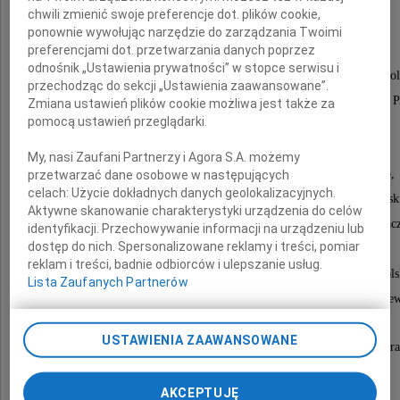
Dyrektor i Przewodniczący Rady Naukowej
chwili zmienić swoje preferencje dot. plików cookie,
Instytutu Historii Prawa WPiA UW,
ponownie wywołując narzędzie do zarządzania Twoimi
preferencjami dot. przetwarzania danych poprzez
odnośnik „Ustawienia prywatności” w stopce serwisu i
były wieloletni Kierownik Zakładu Historii i Prawa Pol
przechodząc do sekcji „Ustawienia zaawansowane”.
członek Komitetów Instytutu Nauk Historycznych
Zmiana ustawień plików cookie możliwa jest także za
pomocą ustawień przeglądarki.
i Instytutu Komitetu Nauk Prawnych PAN,
My, nasi Zaufani Partnerzy i Agora S.A. możemy
doctor honoris causa Uniwersytetu Łódzkiego,
przetwarzać dane osobowe w następujących
celach:
Użycie dokładnych danych geolokalizacyjnych.
Uniwersytetu Warszawskiego i Uniwersytetu Wileńsk
Aktywne skanowanie charakterystyki urządzenia do celów
Odznaczony wieloma wojskowymi i cywilnymi odznac
identyfikacji. Przechowywanie informacji na urządzeniu lub
dostęp do nich. Spersonalizowane reklamy i treści, pomiar
krajowymi i zagranicznymi,
reklam i treści, badnie odbiorców i ulepszanie usług.
w tym Krzyżem Wielkim Orderu Odrodzenia Pols
Lista Zaufanych Partnerów
i Krzyżem Oficerskim Orderu Zasługi Republiki Litew
USTAWIENIA ZAAWANSOWANE
Członek wielu towarzystw i instytucji naukowych polskich i zagr
Polskiego Towarzystwa Historycznego,
AKCEPTUJĘ
Towarzystwa Naukowego Warszawskiego,