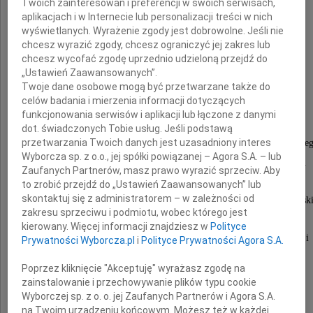
Twoich zainteresowań i preferencji w swoich serwisach,
aplikacjach i w Internecie lub personalizacji treści w nich
prof. zw. dr
wyświetlanych. Wyrażenie zgody jest dobrowolne. Jeśli nie
chcesz wyrazić zgody, chcesz ograniczyć jej zakres lub
chcesz wycofać zgodę uprzednio udzieloną przejdź do
„Ustawień Zaawansowanych”.
Juliusz Bardach
Twoje dane osobowe mogą być przetwarzane także do
celów badania i mierzenia informacji dotyczących
funkcjonowania serwisów i aplikacji lub łączone z danymi
Wybitny historyk prawa i ustroju,
dot. świadczonych Tobie usług. Jeśli podstawą
przetwarzania Twoich danych jest uzasadniony interes
emerytowany profesor Uniwersytetu Warszawskieg
Wyborcza sp. z o.o., jej spółki powiązanej – Agora S.A. – lub
członek rzeczywisty Polskiej Akademii Nauk.
Zaufanych Partnerów, masz prawo wyrazić sprzeciw. Aby
to zrobić przejdź do „Ustawień Zaawansowanych” lub
skontaktuj się z administratorem – w zależności od
Przez 60 lat związany z Uniwersytetem Warszawsk
zakresu sprzeciwu i podmiotu, wobec którego jest
kierowany. Więcej informacji znajdziesz w
Polityce
Członek Rady Wydziału Prawa i Administracji
Prywatności Wyborcza.pl
i
Polityce Prywatności Agora S.A.
Uniwersytetu Warszawskiego,
Poprzez kliknięcie "Akceptuję" wyrażasz zgodę na
zainstalowanie i przechowywanie plików typu cookie
były wieloletni
Wyborczej sp. z o. o. jej Zaufanych Partnerów i Agora S.A.
na Twoim urządzeniu końcowym. Możesz też w każdej