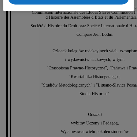
Accademia Nationale dei Incei, Accademia Mediterranea del
Commission Internationale des Etudes Slaves Commission In
d Histoire des Assemblées d Etats et du Parlementar
Société d Histoire du Droit oraz Société Internationale d Hist
Compare Jean Bodin.
Członek kolegiów redakcyjnych wielu czasopis
i wydawnictw naukowych, w tym:
"Czasopisma Prawno-Historyczne", "Państwa i Pra
"Kwartalnika Historycznego",
"Studiów Metodologicznych" i "Lituano-Slavica Posna
Studia Historica".
Odszedł
wybitny Uczony i Pedagog,
Wychowawca wielu pokoleń studentów