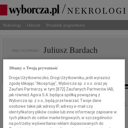
Nekrologi
Odeszli
Poradnik pogrzebowy
Juliusz Bardach
IMIĘ I NAZWISKO:
cała Polska
REGION:
Dbamy o Twoją prywatność
29.01.2010
DATA EMISJI:
Droga Użytkowniczko, Drogi Użytkowniku, jeśli wyrazisz
zgodę klikając "Akceptuję", Wyborcza sp. z o.o. oraz jej
Zaufani Partnerzy, w tym [
872
] Zaufanych Partnerów IAB,
jak również Agora S.A. będąca spółką powiązaną z
Wyborcza sp. z o.o., będą przetwarzać Twoje dane
Z głębokim smutkiem przyjęliśmy wiadomość,
osobowe takie jak adresy IP, adresy e-mail czy
identyfikatory plików cookie lub inne informacje zapisane w
że w dniu 26 stycznia 2010 roku
tych plikach do celów marketingowych, w szczególności
zmarł w wieku 95 lat
na potrzeby wyświetlania reklam dopasowanych do