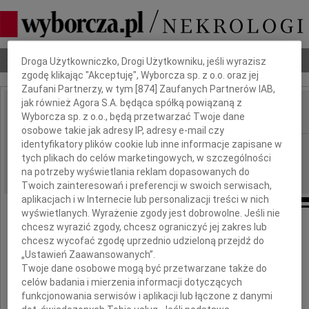
Dbamy o Twoją prywatność
Nekrologi
Odeszli
Poradnik pogrzebowy
Droga Użytkowniczko, Drogi Użytkowniku, jeśli wyrazisz
zgodę klikając "Akceptuję", Wyborcza sp. z o.o. oraz jej
Zaufani Partnerzy, w tym [
874
] Zaufanych Partnerów IAB,
jak również Agora S.A. będąca spółką powiązaną z
Wyborcza sp. z o.o., będą przetwarzać Twoje dane
IMIĘ I NAZWISKO:
osobowe takie jak adresy IP, adresy e-mail czy
identyfikatory plików cookie lub inne informacje zapisane w
Kielce
REGION:
tych plikach do celów marketingowych, w szczególności
16.01.2010
DATA EMISJI:
na potrzeby wyświetlania reklam dopasowanych do
Twoich zainteresowań i preferencji w swoich serwisach,
aplikacjach i w Internecie lub personalizacji treści w nich
wyświetlanych. Wyrażenie zgody jest dobrowolne. Jeśli nie
chcesz wyrazić zgody, chcesz ograniczyć jej zakres lub
Panu
chcesz wycofać zgodę uprzednio udzieloną przejdź do
„Ustawień Zaawansowanych”.
Twoje dane osobowe mogą być przetwarzane także do
Janowi Gieradzie
celów badania i mierzenia informacji dotyczących
funkcjonowania serwisów i aplikacji lub łączone z danymi