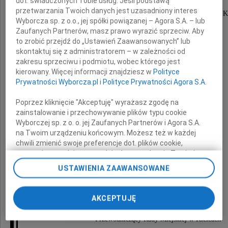
dot. świadczonych Tobie usług. Jeśli podstawą
przetwarzania Twoich danych jest uzasadniony interes
Dyrektorowi Wojewódzkiego Szpitala Zespolonego w Ki
Wyborcza sp. z o.o., jej spółki powiązanej – Agora S.A. – lub
Radnemu Rady Miejskiej w Kielcach
Zaufanych Partnerów, masz prawo wyrazić sprzeciw. Aby
to zrobić przejdź do „Ustawień Zaawansowanych” lub
skontaktuj się z administratorem – w zależności od
zakresu sprzeciwu i podmiotu, wobec którego jest
głębokie wyrazy współczucia
kierowany. Więcej informacji znajdziesz w
Polityce
z powodu śmierci
Prywatności Wyborcza.pl
i
Polityce Prywatności Agora S.A.
Poprzez kliknięcie "Akceptuję" wyrażasz zgodę na
Brata
zainstalowanie i przechowywanie plików typu cookie
Wyborczej sp. z o. o. jej Zaufanych Partnerów i Agora S.A.
na Twoim urządzeniu końcowym. Możesz też w każdej
chwili zmienić swoje preferencje dot. plików cookie,
ponownie wywołując narzędzie do zarządzania Twoimi
składają
preferencjami dot. przetwarzania danych poprzez
USTAWIENIA ZAAWANSOWANE
odnośnik „Ustawienia prywatności” w stopce serwisu i
Wojciech Lubawski
przechodząc do sekcji „Ustawienia zaawansowane”.
Prezydent Miasta Kielce
Zmiana ustawień plików cookie możliwa jest także za
AKCEPTUJĘ
pomocą ustawień przeglądarki.
Krzysztof Słoń
Przewodniczący Rady Miejskiej w Kielcach
My, nasi Zaufani Partnerzy i Agora S.A. możemy