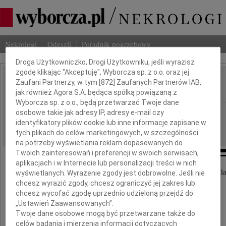
Nekrologi
Odeszli
Poradnik pogrzebowy
Dbamy o Twoją prywatność
Droga Użytkowniczko, Drogi Użytkowniku, jeśli wyrazisz
zgodę klikając "Akceptuję", Wyborcza sp. z o.o. oraz jej
Zygmunt Zagórski
Zaufani Partnerzy, w tym [
872
] Zaufanych Partnerów IAB,
IMIĘ I NAZWISKO:
jak również Agora S.A. będąca spółką powiązaną z
Wyborcza sp. z o.o., będą przetwarzać Twoje dane
Poznań
osobowe takie jak adresy IP, adresy e-mail czy
REGION:
identyfikatory plików cookie lub inne informacje zapisane w
30.03.2013
DATA EMISJI:
tych plikach do celów marketingowych, w szczególności
na potrzeby wyświetlania reklam dopasowanych do
Twoich zainteresowań i preferencji w swoich serwisach,
aplikacjach i w Internecie lub personalizacji treści w nich
W dniu 28 marca 2013 roku zmarł w wieku 87 la
wyświetlanych. Wyrażenie zgody jest dobrowolne. Jeśli nie
chcesz wyrazić zgody, chcesz ograniczyć jej zakres lub
chcesz wycofać zgodę uprzednio udzieloną przejdź do
prof. zw. dr hab.
„Ustawień Zaawansowanych”.
Twoje dane osobowe mogą być przetwarzane także do
Zygmunt Zagórski
celów badania i mierzenia informacji dotyczących