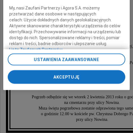
wyrazy głębokiego współczucia
My, nasi Zaufani Partnerzy i Agora S.A. możemy
przetwarzać dane osobowe w następujących
składają
celach:
Użycie dokładnych danych geolokalizacyjnych.
Aktywne skanowanie charakterystyki urządzenia do celów
Rektor i Senat
identyfikacji. Przechowywanie informacji na urządzeniu lub
dostęp do nich. Spersonalizowane reklamy i treści, pomiar
oraz
reklam i treści, badnie odbiorców i ulepszanie usług.
Dziekan Wydziału Filologii Polskiej i Klasycznej
Lista Zaufanych Partnerów
Dyrekcja Instytutu Filologii Polskiej UAM,
USTAWIENIA ZAAWANSOWANE
członkowie Zakładu Gramatyki Współczesnego Języka Po
i Onomastyki
AKCEPTUJĘ
oraz cała społeczność akademicka
Pogrzeb odbędzie się we wtorek 2 kwietnia 2013 roku o god
na cmentarzu przy ulicy Nowina.
Msza święta pogrzebowa zostanie odprawiona tego same
o godzinie 12.00 w kościele pw. Chrystusa Dobrego Pa
przy ulicy Nowina.