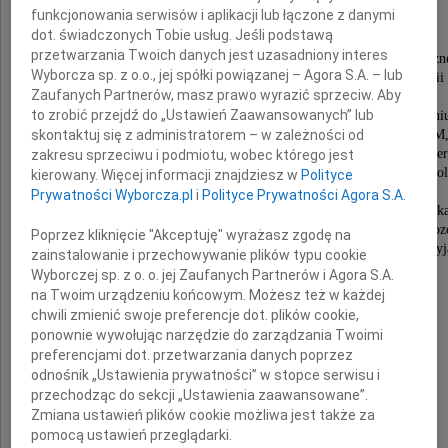
funkcjonowania serwisów i aplikacji lub łączone z danymi
dot. świadczonych Tobie usług. Jeśli podstawą
wybitny językoznawca,
przetwarzania Twoich danych jest uzasadniony interes
autorytet w dziedzinie językoznawstwa polonistyczn
Wyborcza sp. z o.o., jej spółki powiązanej – Agora S.A. – lub
emerytowany profesor zwyczajny w Instytucie Filologii 
Zaufanych Partnerów, masz prawo wyrazić sprzeciw. Aby
Wydziału Filologii Polskiej i Klasycznej
to zrobić przejdź do „Ustawień Zaawansowanych” lub
Uniwersytetu im. Adama Mickiewicza w Poznani
były Prodziekan Wydziału Filologicznego UAM
skontaktuj się z administratorem – w zależności od
Kierownik Zakładu Metodyki Języka Polskiego i Liter
zakresu sprzeciwu i podmiotu, wobec którego jest
członek Zakładu Gramatyki Współczesnego Języka Pol
kierowany. Więcej informacji znajdziesz w
Polityce
i Onomastyki w Instytucie Filologii Polskiej,
Prywatności Wyborcza.pl
i
Polityce Prywatności Agora S.A.
odznaczony najwyższymi odznaczeniami państwowymi i ak
wieloletni Przewodniczący Wydziału I Filologiczno-Filoz
Poprzez kliknięcie "Akceptuję" wyrażasz zgodę na
i Komisji Językoznawczej Poznańskiego Towarzystwa Przyj
zainstalowanie i przechowywanie plików typu cookie
Wyborczej sp. z o. o. jej Zaufanych Partnerów i Agora S.A.
na Twoim urządzeniu końcowym. Możesz też w każdej
Z chwilą śmierci Profesora
chwili zmienić swoje preferencje dot. plików cookie,
nauka polska poniosła niepowetowaną stratę,
ponownie wywołując narzędzie do zarządzania Twoimi
a społeczność akademicka UAM
preferencjami dot. przetwarzania danych poprzez
utraciła mistrza i nauczyciela.
odnośnik „Ustawienia prywatności” w stopce serwisu i
przechodząc do sekcji „Ustawienia zaawansowane”.
Rodzinie Zmarłego
Zmiana ustawień plików cookie możliwa jest także za
pomocą ustawień przeglądarki.