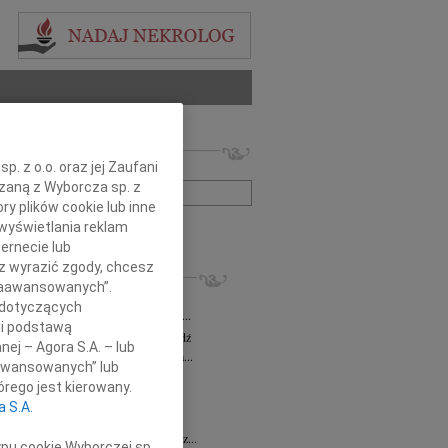
 nekrologów i wspomnień
. z o.o. oraz jej Zaufani
zwisko lub numer ogłoszenia:
ązaną z Wyborcza sp. z
ry plików cookie lub inne
wyświetlania reklam
+ szukanie zaawansowane
ernecie lub
sz wyrazić zgody, chcesz
KROLOGI
 Zaawansowanych”.
a Milan
03.08.2026
Łódź
 dotyczących
bokim żalem zawiadamiamy, że dnia 29...
li podstawą
sz Maciaszek
wiek: 73
29.07.2026
Łódź
nej – Agora S.A. – lub
bokim żalem zawiadamiamy, że 24 lipca...
aawansowanych” lub
 Gawryszczak
21.07.2026
Łódź
rego jest kierowany.
u 15 lipca 2026 roku odszedł nasz...
a S.A.
ek
15.07.2026
Łódź
u 4 lipca2026 roku zmarł w Łodzi Nasz...
ypu cookie Wyborczej sp.