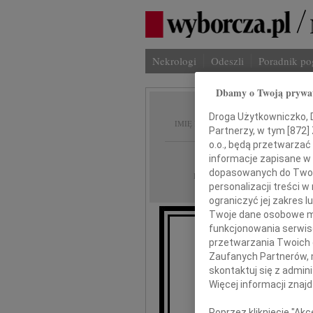
Nekrologi
Odeszli
Poradnik p
Dbamy o Twoją prywa
Halina
Droga Użytkowniczko, Dr
IMIĘ I NAZWISKO:
Partnerzy, w tym [
872
]
o.o., będą przetwarzać 
Łódź
REGION:
informacje zapisane w
dopasowanych do Twoich
27.01.2010
DATA EMISJI:
personalizacji treści 
ograniczyć jej zakres
Twoje dane osobowe mo
funkcjonowania serwisó
przetwarzania Twoich da
umarł
Zaufanych Partnerów, 
skontaktuj się z admin
Więcej informacji znaj
Poprzez kliknięcie "Ak