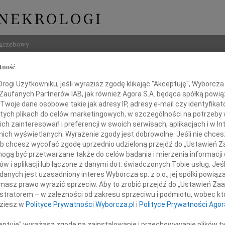
ogrzebowy
tność
Szukaj
 Leplawy
ogi Użytkowniku, jeśli wyrazisz zgodę klikając "Akceptuję", Wyborcza sp
Imię i na
 Zaufanych Partnerów IAB, jak również Agora S.A. będąca spółką powi
Twoje dane osobowe takie jak adresy IP, adresy e-mail czy identyfikato
 tych plikach do celów marketingowych, w szczególności na potrzeby 
 zainteresowań i preferencji w swoich serwisach, aplikacjach i w Int
w nich wyświetlanych. Wyrażenie zgody jest dobrowolne. Jeśli nie chce
INNE NE
 lub chcesz wycofać zgodę uprzednio udzieloną przejdź do „Ustawień
Wand
gą być przetwarzane także do celów badania i mierzenia informacji
Z głę
w i aplikacji lub łączone z danymi dot. świadczonych Tobie usług. Jeś
Tadeu
24 stycznia 2010 roku
nych jest uzasadniony interes Wyborcza sp. z o.o., jej spółki powiąza
Z głę
a nasza kochana Mama i Babcia
masz prawo wyrazić sprzeciw. Aby to zrobić przejdź do „Ustawień Z
Adam
istratorem – w zależności od zakresu sprzeciwu i podmiotu, wobec któ
W dni
dziesz w
Polityce Prywatności Wyborcza.pl
i
Polityce Prywatności Agor
Jan R
W dni
ceptuję" wyrażasz zgodę na zainstalowanie i przechowywanie plików t