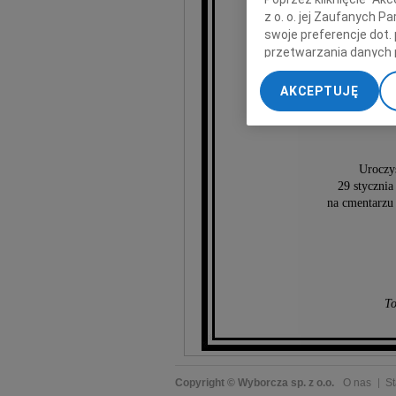
z o. o. jej Zaufanych 
swoje preferencje dot.
Ha
przetwarzania danych 
„Ustawienia zaawansow
AKCEPTUJĘ
My, nasi Zaufani Part
dokładnych danych geol
Przechowywanie informa
treści, badnie odbiorcó
Uroczy
29 stycznia
na cmentarzu
To
Copyright © Wyborcza sp. z o.o.
O nas
St