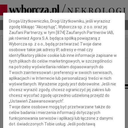
Dbamy o Twoją prywatność
Droga Użytkowniczko, Drogi Użytkowniku, jeśli wyrazisz
Nekrologi
Odeszli
Poradnik pogrzebowy
zgodę klikając "Akceptuję", Wyborcza sp. z o.o. oraz jej
Zaufani Partnerzy, w tym [
874
] Zaufanych Partnerów IAB,
jak również Agora S.A. będąca spółką powiązaną z
Wyborcza sp. z o.o., będą przetwarzać Twoje dane
Wiesław Szczurek
osobowe takie jak adresy IP, adresy e-mail czy
IMIĘ I NAZWISKO:
identyfikatory plików cookie lub inne informacje zapisane w
tych plikach do celów marketingowych, w szczególności
Kraków
REGION:
na potrzeby wyświetlania reklam dopasowanych do
08.09.2009
DATA EMISJI:
Twoich zainteresowań i preferencji w swoich serwisach,
aplikacjach i w Internecie lub personalizacji treści w nich
wyświetlanych. Wyrażenie zgody jest dobrowolne. Jeśli nie
chcesz wyrazić zgody, chcesz ograniczyć jej zakres lub
chcesz wycofać zgodę uprzednio udzieloną przejdź do
Naszemu Drogiemu Koledze
„Ustawień Zaawansowanych”.
Twoje dane osobowe mogą być przetwarzane także do
Wiesławowi Szczurkowi
celów badania i mierzenia informacji dotyczących
funkcjonowania serwisów i aplikacji lub łączone z danymi
dot. świadczonych Tobie usług. Jeśli podstawą
wyrazy szczerego współczucia