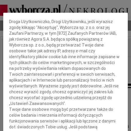
Dbamy o Twoją prywatność
Droga Użytkowniczko, Drogi Użytkowniku, jeśli wyrazisz
Nekrologi
Odeszli
Poradnik pogrzebowy
zgodę klikając "Akceptuję", Wyborcza sp. z o.o. oraz jej
Zaufani Partnerzy, w tym [
872
] Zaufanych Partnerów IAB,
jak również Agora S.A. będąca spółką powiązaną z
Wyborcza sp. z o.o., będą przetwarzać Twoje dane
osobowe takie jak adresy IP, adresy e-mail czy
IMIĘ I NAZWISKO:
identyfikatory plików cookie lub inne informacje zapisane w
Łódź
tych plikach do celów marketingowych, w szczególności
REGION:
na potrzeby wyświetlania reklam dopasowanych do
09.09.2009
DATA EMISJI:
Twoich zainteresowań i preferencji w swoich serwisach,
aplikacjach i w Internecie lub personalizacji treści w nich
wyświetlanych. Wyrażenie zgody jest dobrowolne. Jeśli nie
chcesz wyrazić zgody, chcesz ograniczyć jej zakres lub
Panu
chcesz wycofać zgodę uprzednio udzieloną przejdź do
„Ustawień Zaawansowanych”.
Twoje dane osobowe mogą być przetwarzane także do
Tadeuszowi Winiarkowi
celów badania i mierzenia informacji dotyczących
funkcjonowania serwisów i aplikacji lub łączone z danymi
szczere wyrazy współczucia z powodu śmierci
dot. świadczonych Tobie usług. Jeśli podstawą