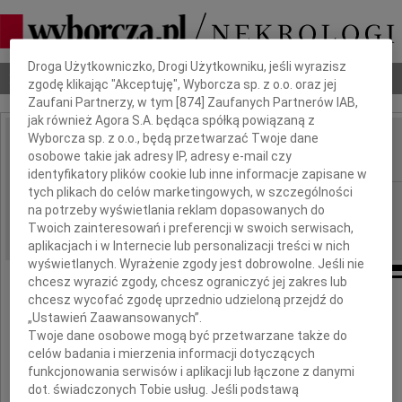
Dbamy o Twoją prywatność
Droga Użytkowniczko, Drogi Użytkowniku, jeśli wyrazisz
Nekrologi
Odeszli
Poradnik pogrzebowy
zgodę klikając "Akceptuję", Wyborcza sp. z o.o. oraz jej
Zaufani Partnerzy, w tym [
874
] Zaufanych Partnerów IAB,
jak również Agora S.A. będąca spółką powiązaną z
Wyborcza sp. z o.o., będą przetwarzać Twoje dane
Jacek Komorowski
osobowe takie jak adresy IP, adresy e-mail czy
IMIĘ I NAZWISKO:
identyfikatory plików cookie lub inne informacje zapisane w
tych plikach do celów marketingowych, w szczególności
Katowice
REGION:
na potrzeby wyświetlania reklam dopasowanych do
22.03.2013
DATA EMISJI:
Twoich zainteresowań i preferencji w swoich serwisach,
aplikacjach i w Internecie lub personalizacji treści w nich
wyświetlanych. Wyrażenie zgody jest dobrowolne. Jeśli nie
chcesz wyrazić zgody, chcesz ograniczyć jej zakres lub
chcesz wycofać zgodę uprzednio udzieloną przejdź do
„Ustawień Zaawansowanych”.
20 marca 2013 roku w wieku 78 lat zmarł
Twoje dane osobowe mogą być przetwarzane także do
celów badania i mierzenia informacji dotyczących
funkcjonowania serwisów i aplikacji lub łączone z danymi
dot. świadczonych Tobie usług. Jeśli podstawą