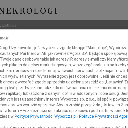
ogrzebowy
tność
Szukaj
iasecki
ogi Użytkowniku, jeśli wyrazisz zgodę klikając "Akceptuję", Wyborcza sp
Imię i na
 Zaufanych Partnerów IAB, jak również Agora S.A. będąca spółką powi
Twoje dane osobowe takie jak adresy IP, adresy e-mail czy identyfikato
 tych plikach do celów marketingowych, w szczególności na potrzeby 
 zainteresowań i preferencji w swoich serwisach, aplikacjach i w Int
w nich wyświetlanych. Wyrażenie zgody jest dobrowolne. Jeśli nie chce
INNE NE
 lub chcesz wycofać zgodę uprzednio udzieloną przejdź do „Ustawień
Tadeu
gą być przetwarzane także do celów badania i mierzenia informacji
Z ogr
w i aplikacji lub łączone z danymi dot. świadczonych Tobie usług. Jeś
Krys
nych jest uzasadniony interes Wyborcza sp. z o.o., jej spółki powiąza
013 roku odszedł do Pana po pracowitym,
Z głę
masz prawo wyrazić sprzeciw. Aby to zrobić przejdź do „Ustawień Z
żbie rodziny i przyjaciół życiu
Kryst
istratorem – w zależności od zakresu sprzeciwu i podmiotu, wobec któ
ajdroższy Mąż, troskliwy Ojciec,
"Pan 
dziesz w
Polityce Prywatności Wyborcza.pl
i
Polityce Prywatności Agor
mniany Dziadek, Brat i Szwagier
Zbign
W dni
ceptuję" wyrażasz zgodę na zainstalowanie i przechowywanie plików t