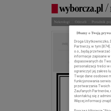
Nekrologi
Odeszli
Poradnik p
Dbamy o Twoją prywa
Józef P
Droga Użytkowniczko, Dr
IMIĘ I NAZWISKO:
Partnerzy, w tym [
874
]
o.o., będą przetwarzać 
Poznań
REGION:
informacje zapisane w
dopasowanych do Twoich
20.03.2013
DATA EMISJI:
personalizacji treści 
ograniczyć jej zakres
Twoje dane osobowe mo
funkcjonowania serwisó
przetwarzania Twoich da
Dnia 17 marca 2
Zaufanych Partnerów, 
w słu
skontaktuj się z admin
nasz n
Więcej informacji znaj
niezapo
Poprzez kliknięcie "Ak