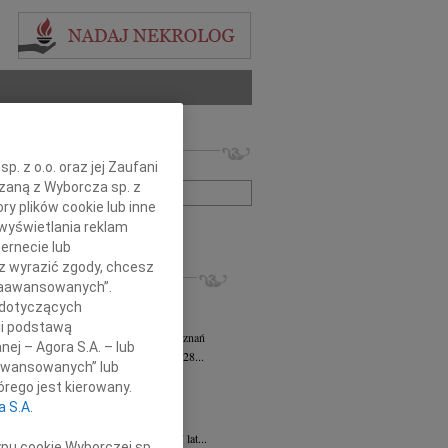
 nekrologów i wspomnień
. z o.o. oraz jej Zaufani
zwisko lub numer ogłoszenia:
ązaną z Wyborcza sp. z
ry plików cookie lub inne
wyświetlania reklam
+ szukanie zaawansowane
ernecie lub
sz wyrazić zgody, chcesz
KROLOGI
 Zaawansowanych”.
sz Kotłowski
05.08.2026
Poznań
 dotyczących
omnym żalem i bólem w sercu...
li podstawą
tyna Kowandy
wiek: 93
03.08.2026
Poznań
nej – Agora S.A. – lub
bokim żalem zawiadamiamy, że w dniu 28...
aawansowanych” lub
yna Janowicz
24.07.2026
Poznań
rego jest kierowany.
jest Pasterzem moim, niczego mi nie...
a S.A.
iew Zygmunt
15.07.2026
Poznań
u 9 lipca 2026 roku, zmarł w wieku 87 lat...
ypu cookie Wyborczej sp.